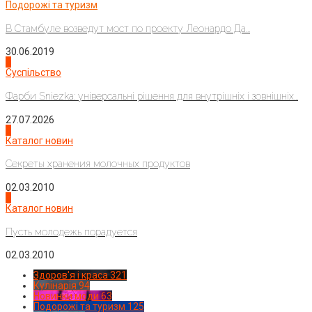
Подорожі та туризм
В Стамбуле возведут мост по проекту Леонардо Да...
30.06.2019
2
Суспільство
Фарби Sniezka: універсальні рішення для внутрішніх і зовнішніх...
27.07.2026
3
Каталог новин
Секреты хранения молочных продуктов
02.03.2010
4
Каталог новин
Пусть молодежь порадуется
02.03.2010
Здоров'я і краса
321
Кулінарія
94
Новинки моди
63
Подорожі та туризм
125