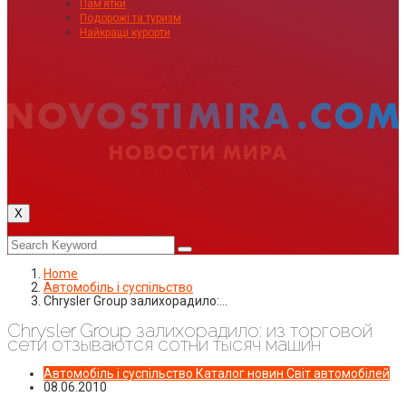
Пам’ятки
Подорожі та туризм
Найкращі курорти
X
Home
Автомобіль і суспільство
Chrysler Group залихорадило:…
Chrysler Group залихорадило: из торговой
сети отзываются сотни тысяч машин
Автомобіль і суспільство
Каталог новин
Світ автомобілей
08.06.2010