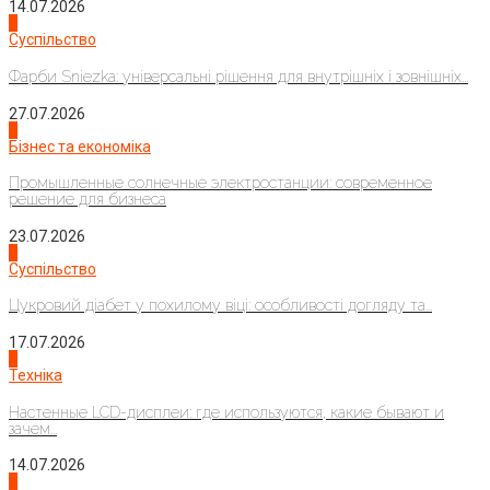
14.07.2026
1
Суспільство
Фарби Sniezka: універсальні рішення для внутрішніх і зовнішніх...
27.07.2026
2
Бізнес та економіка
Промышленные солнечные электростанции: современное
решение для бизнеса
23.07.2026
3
Суспільство
Цукровий діабет у похилому віці: особливості догляду та...
17.07.2026
4
Техніка
Настенные LCD-дисплеи: где используются, какие бывают и
зачем...
14.07.2026
1