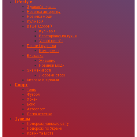
Lifestyle
Здоровʼя і краса
Новинки авторинку
Новинки моди
Кулінарія
Ваше здоровʼя
Кулінарія
Вегетаріанська кухня
У світі напоїв
Газети і журнали
Компромат
Виставка
Живопис
Новинки моди
Знаменитості
Любовні історії
Інтервʼю із зірками
Спорт
Теніс
Футбол
Хокей
Бокс
Автоспорт
Легка атлетіка
Туризм
Подорожі навколо світу
Подорожі по Україні
Країни та міста