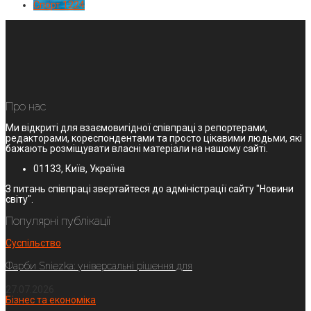
Спорт
1224
Про нас
Ми відкриті для взаємовигідної співпраці з репортерами,
редакторами, кореспондентами та просто цікавими людьми, які
бажають розміщувати власні матеріали на нашому сайті.
01133, Київ, Україна
З питань співпраці звертайтеся до адміністрації сайту "Новини
світу".
Популярні публікації
Суспільство
Фарби Sniezka: універсальні рішення для
27.07.2026
Бізнес та економіка