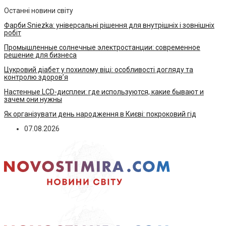
Останні новини світу
Фарби Sniezka: універсальні рішення для внутрішніх і зовнішніх
робіт
Промышленные солнечные электростанции: современное
решение для бизнеса
Цукровий діабет у похилому віці: особливості догляду та
контролю здоров’я
Настенные LCD-дисплеи: где используются, какие бывают и
зачем они нужны
Як організувати день народження в Києві: покроковий гід
07.08.2026