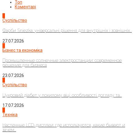
Топ
Коментарі
1
Суспільство
Фарби Sniezka: універсальні рішення для внутрішніх і зовнішніх...
27.07.2026
2
Бізнес та економіка
Промышленные солнечные электростанции: современное
решение для бизнеса
23.07.2026
3
Суспільство
Цукровий діабет у похилому віці: особливості догляду та...
17.07.2026
4
Техніка
Настенные LCD-дисплеи: где используются, какие бывают и
зачем...