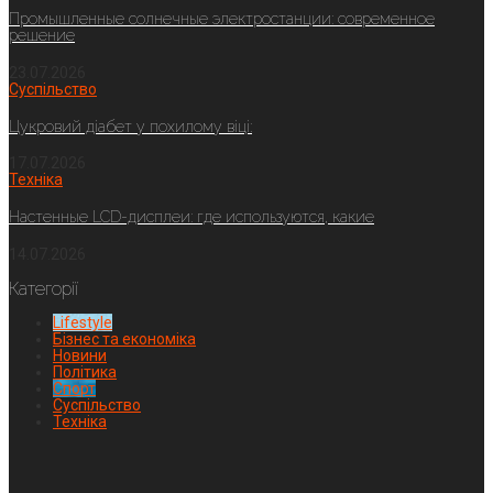
Промышленные солнечные электростанции: современное
решение
23.07.2026
Суспільство
Цукровий діабет у похилому віці:
17.07.2026
Техніка
Настенные LCD-дисплеи: где используются, какие
14.07.2026
Категорії
Lifestyle
Бізнес та економіка
Новини
Політика
Спорт
Суспільство
Техніка