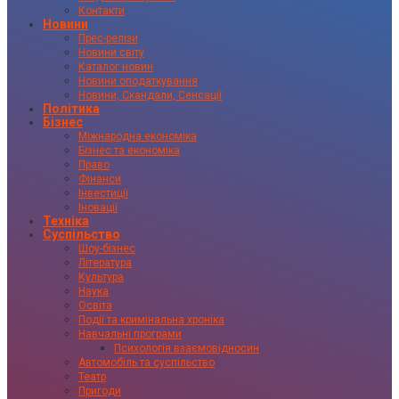
Контакти
Новини
Прес-релізи
Новини світу
Каталог новин
Новини оподаткування
Новини, Скандали, Сенсації
Політика
Бізнес
Міжнародна економіка
Бізнес та економіка
Право
Фінанси
Інвестиції
Іновації
Техніка
Суспільство
Шоу-бізнес
Література
Культура
Наука
Освіта
Події та кримінальна хроніка
Навчальні програми
Психологія взаємовідносин
Автомобіль та суспільство
Театр
Пригоди