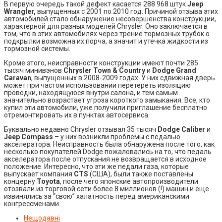
В первую очередь такой дефект касается 288 968 штук
Jeep
Wrangler,
выпущенных с 2001 по 2010 год. Причиной отзыва этих
автомобилей стало обнаружение несовершенства конструкции,
характерной для разных моделей Chrysler. Оно заключается в
том, что в этих автомобилях через трение тормозных трубок о
подкрылки возможна их порча, а значит и утечка жидкости из
тормозной системы.
Кроме этого, неисправности конструкции имеют почти 285
тысяч минивэнов
Chrysler Town & Country
и
Dodge Grand
Caravan
, выпущенных в 2008-2009 годах. У них сдвижная дверь
может при частом использовании перетереть изоляцию
проводки, находящуюся внутри салона, и тем самым
значительно возрастает угроза короткого замыкания. Все, кто
купил эти автомобили, уже получили приглашение бесплатно
отремонтировать их в пунктах автосервиса.
Буквально недавно Chrysler отзывал 35 тысяч
Dodge Caliber
и
Jeep Compass
– у них возникли проблемы с педалью
акселератора. Неисправность была обнаружена после того, как
несколько покупателей Dodge пожаловались на то, что педаль
акселератора после отпускания не возвращается в исходное
положение. Интересно, что эти же педали газа, которые
выпускает компания
CTS
(США), были также поставлены
концерну
Toyota
, после чего японские автопроизводители
отозвали из торговой сети более 8 миллионов (!) машин и еще
извинялись за “свою” халатность перед американскими
конгрессменами.
Нещодавні