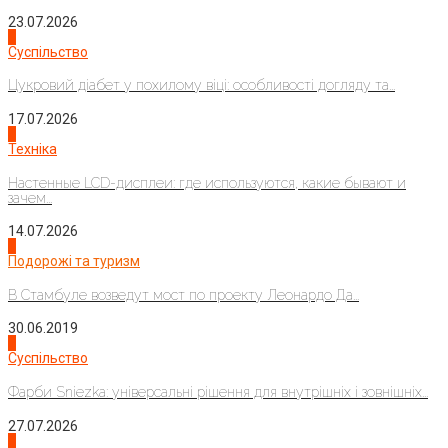
23.07.2026
3
Суспільство
Цукровий діабет у похилому віці: особливості догляду та...
17.07.2026
4
Техніка
Настенные LCD-дисплеи: где используются, какие бывают и
зачем...
14.07.2026
1
Подорожі та туризм
В Стамбуле возведут мост по проекту Леонардо Да...
30.06.2019
2
Суспільство
Фарби Sniezka: універсальні рішення для внутрішніх і зовнішніх...
27.07.2026
3