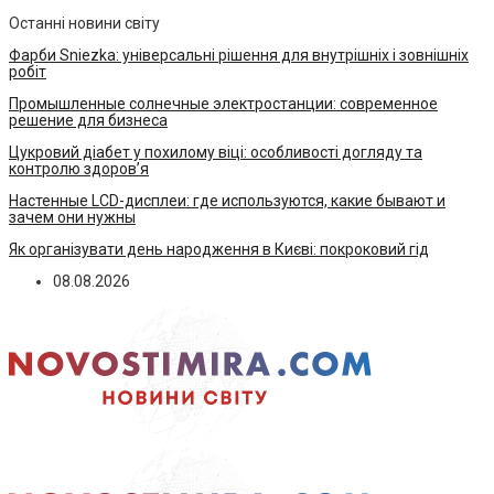
Останні новини світу
Фарби Sniezka: універсальні рішення для внутрішніх і зовнішніх
робіт
Промышленные солнечные электростанции: современное
решение для бизнеса
Цукровий діабет у похилому віці: особливості догляду та
контролю здоров’я
Настенные LCD-дисплеи: где используются, какие бывают и
зачем они нужны
Як організувати день народження в Києві: покроковий гід
08.08.2026