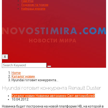
Пам’ятки
Подорожі та туризм
Найкращі курорти
X
Home
Каталог новин
Hyundai готовит конкурента…
Hyundai готовит конкурента Renault Duster
Каталог новин
Новинки авторинку
Світ автомобілей
10.04.2012
Новинка будет построена на новой платформе HB, на которой в