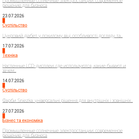
Промышленные солнечные электростанции: современное
решение для бизнеса
23.07.2026
3
Суспільство
Цукровий діабет у похилому віці: особливості догляду та...
17.07.2026
4
Техніка
Настенные LCD-дисплеи: где используются, какие бывают и
зачем...
14.07.2026
1
Суспільство
Фарби Sniezka: універсальні рішення для внутрішніх і зовнішніх...
27.07.2026
2
Бізнес та економіка
Промышленные солнечные электростанции: современное
решение для бизнеса