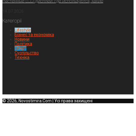
Настенные LCD-дисплеи: где используются, какие
14.07.2026
Категорії
Lifestyle
Бізнес та економіка
Новини
Політика
Спорт
Суспільство
Техніка
© 2026, Novostimira.Com | Усі права захищені