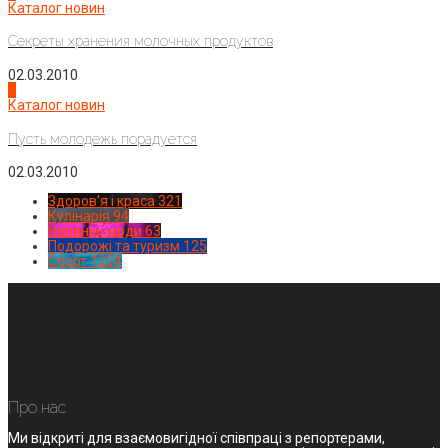
Каталог новин
Секреты хранения молочных продуктов
02.03.2010
4
Каталог новин
Пусть молодежь порадуется
02.03.2010
Здоров'я і краса
321
Кулінарія
94
Новинки моди
63
Подорожі та туризм
125
Спорт
1224
Про нас
Ми відкриті для взаємовигідної співпраці з репортерами,