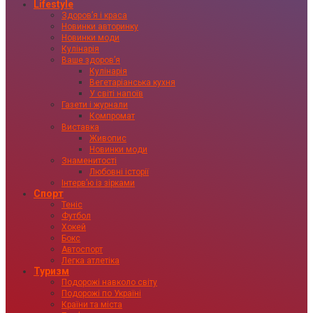
Lifestyle
Здоровʼя і краса
Новинки авторинку
Новинки моди
Кулінарія
Ваше здоровʼя
Кулінарія
Вегетаріанська кухня
У світі напоїв
Газети і журнали
Компромат
Виставка
Живопис
Новинки моди
Знаменитості
Любовні історії
Інтервʼю із зірками
Спорт
Теніс
Футбол
Хокей
Бокс
Автоспорт
Легка атлетіка
Туризм
Подорожі навколо світу
Подорожі по Україні
Країни та міста