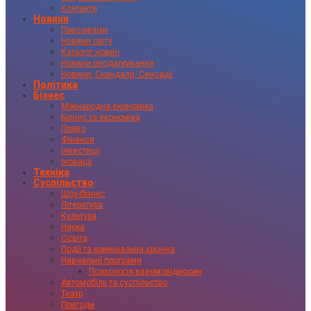
Контакти
Новини
Прес-релізи
Новини світу
Каталог новин
Новини оподаткування
Новини, Скандали, Сенсації
Політика
Бізнес
Міжнародна економіка
Бізнес та економіка
Право
Фінанси
Інвестиції
Іновації
Техніка
Суспільство
Шоу-бізнес
Література
Культура
Наука
Освіта
Події та кримінальна хроніка
Навчальні програми
Психологія взаємовідносин
Автомобіль та суспільство
Театр
Пригоди