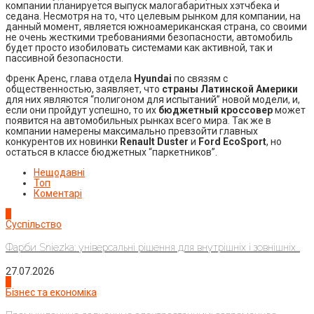
компании планируется выпуск малогабаритных хэтчбека и
седана. Несмотря на то, что целевым рынком для компании, на
данный момент, является южноамериканская страна, со своими
не очень жесткими требованиями безопасности, автомобиль
будет просто изобиловать системами как активной, так и
пассивной безопасности.
Френк Аренс, глава отдела
Hyundai
по связям с
общественностью, заявляет, что
страны Латинской Америки
для них являются “полигоном для испытаний” новой модели, и,
если они пройдут успешно, то их
бюджетный кроссовер
может
появится на автомобильных рынках всего мира. Так же в
компании намерены максимально превзойти главных
конкурентов их новинки
Renault Duster
и
Ford EcoSport
, но
остаться в классе бюджетных “паркетников”.
Нещодавні
Топ
Коментарі
1
Суспільство
Фарби Sniezka: універсальні рішення для внутрішніх і зовнішніх...
27.07.2026
2
Бізнес та економіка