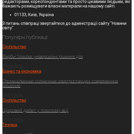
редакторами, кореспондентами та просто цікавими людьми, які
бажають розміщувати власні матеріали на нашому сайті.
01133, Київ, Україна
З питань співпраці звертайтеся до адміністрації сайту "Новини
світу".
Популярні публікації
Суспільство
Фарби Sniezka: універсальні рішення для
27.07.2026
Бізнес та економіка
Промышленные солнечные электростанции: современное
решение
23.07.2026
Суспільство
Цукровий діабет у похилому віці:
17.07.2026
Техніка