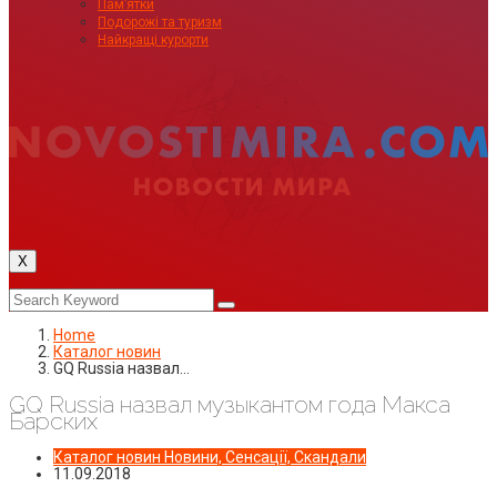
Пам’ятки
Подорожі та туризм
Найкращі курорти
X
Home
Каталог новин
GQ Russia назвал…
GQ Russia назвал музыкантом года Макса
Барских
Каталог новин
Новини, Сенсації, Скандали
11.09.2018