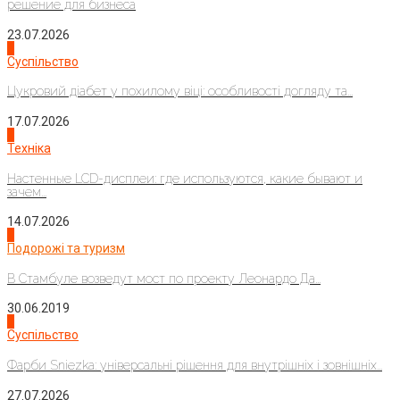
решение для бизнеса
23.07.2026
3
Суспільство
Цукровий діабет у похилому віці: особливості догляду та...
17.07.2026
4
Техніка
Настенные LCD-дисплеи: где используются, какие бывают и
зачем...
14.07.2026
1
Подорожі та туризм
В Стамбуле возведут мост по проекту Леонардо Да...
30.06.2019
2
Суспільство
Фарби Sniezka: універсальні рішення для внутрішніх і зовнішніх...
27.07.2026