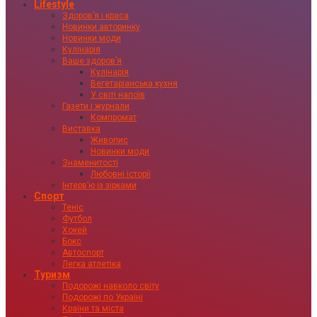
Lifestyle
Здоровʼя і краса
Новинки авторинку
Новинки моди
Кулінарія
Ваше здоровʼя
Кулінарія
Вегетаріанська кухня
У світі напоїв
Газети і журнали
Компромат
Виставка
Живопис
Новинки моди
Знаменитості
Любовні історії
Інтервʼю із зірками
Спорт
Теніс
Футбол
Хокей
Бокс
Автоспорт
Легка атлетіка
Туризм
Подорожі навколо світу
Подорожі по Україні
Країни та міста