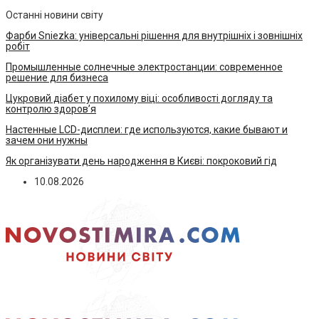
Останні новини світу
Фарби Sniezka: універсальні рішення для внутрішніх і зовнішніх
робіт
Промышленные солнечные электростанции: современное
решение для бизнеса
Цукровий діабет у похилому віці: особливості догляду та
контролю здоров’я
Настенные LCD-дисплеи: где используются, какие бывают и
зачем они нужны
Як організувати день народження в Києві: покроковий гід
10.08.2026