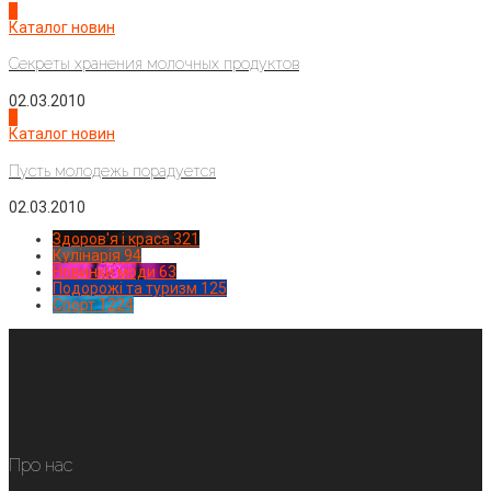
3
Каталог новин
Секреты хранения молочных продуктов
02.03.2010
4
Каталог новин
Пусть молодежь порадуется
02.03.2010
Здоров'я і краса
321
Кулінарія
94
Новинки моди
63
Подорожі та туризм
125
Спорт
1224
Про нас