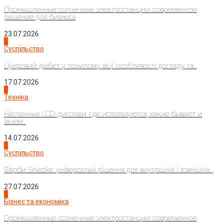
Промышленные солнечные электростанции: современное
решение для бизнеса
23.07.2026
3
Суспільство
Цукровий діабет у похилому віці: особливості догляду та...
17.07.2026
4
Техніка
Настенные LCD-дисплеи: где используются, какие бывают и
зачем...
14.07.2026
1
Суспільство
Фарби Sniezka: універсальні рішення для внутрішніх і зовнішніх...
27.07.2026
2
Бізнес та економіка
Промышленные солнечные электростанции: современное