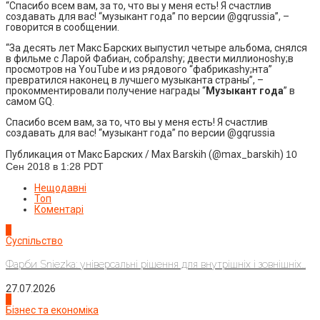
“Спасибо всем вам, за то, что вы у меня есть! Я счастлив
создавать для вас! “музыкант года” по версии @gqrussia”, –
говорится в сообщении.
“За десять лет Макс Барских выпустил четыре альбома, снялся
в фильме с Ларой Фабиан, собралshy; двести миллионоshy;в
просмотров на YouTube и из рядового “фабрикаshy;нта”
превратился наконец в лучшего музыканта страны”, –
прокомментировали получение награды “
Музыкант года
” в
самом GQ.
Спасибо всем вам, за то, что вы у меня есть! Я счастлив
создавать для вас! “музыкант года” по версии @gqrussia
Публикация от Макс Барских / Max Barskih (@max_barskih)
10
Сен 2018 в 1:28 PDT
Нещодавні
Топ
Коментарі
1
Суспільство
Фарби Sniezka: універсальні рішення для внутрішніх і зовнішніх...
27.07.2026
2
Бізнес та економіка