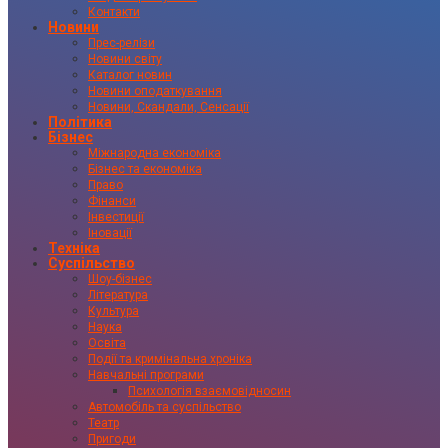
Контакти
Новини
Прес-релізи
Новини світу
Каталог новин
Новини оподаткування
Новини, Скандали, Сенсації
Політика
Бізнес
Міжнародна економіка
Бізнес та економіка
Право
Фінанси
Інвестиції
Іновації
Техніка
Суспільство
Шоу-бізнес
Література
Культура
Наука
Освіта
Події та кримінальна хроніка
Навчальні програми
Психологія взаємовідносин
Автомобіль та суспільство
Театр
Пригоди