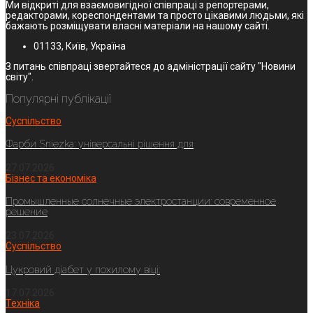
Ми відкриті для взаємовигідної співпраці з репортерами,
редакторами, кореспондентами та просто цікавими людьми, які
бажають розміщувати власні матеріали на нашому сайті.
01133, Київ, Україна
З питань співпраці звертайтеся до адміністрації сайту "Новини
світу".
Популярні публікації
Суспільство
Фарби Sniezka: універсальні рішення для
27.07.2026
Бізнес та економіка
Промышленные солнечные электростанции: современное
решение
23.07.2026
Суспільство
Цукровий діабет у похилому віці:
17.07.2026
Техніка