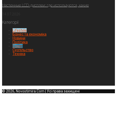
Настенные LCD-дисплеи: где используются, какие
14.07.2026
Категорії
Lifestyle
Бізнес та економіка
Новини
Політика
Спорт
Суспільство
Техніка
© 2026, Novostimira.Com | Усі права захищені