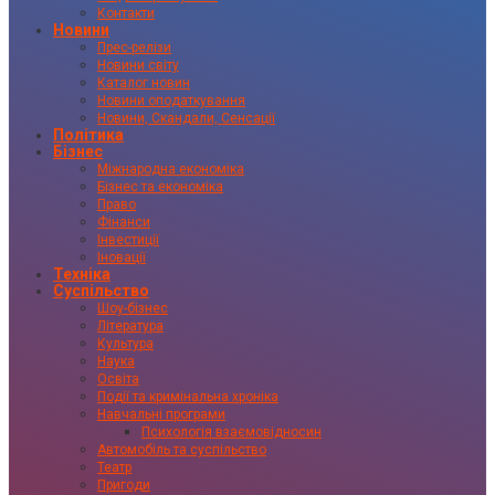
Контакти
Новини
Прес-релізи
Новини світу
Каталог новин
Новини оподаткування
Новини, Скандали, Сенсації
Політика
Бізнес
Міжнародна економіка
Бізнес та економіка
Право
Фінанси
Інвестиції
Іновації
Техніка
Суспільство
Шоу-бізнес
Література
Культура
Наука
Освіта
Події та кримінальна хроніка
Навчальні програми
Психологія взаємовідносин
Автомобіль та суспільство
Театр
Пригоди