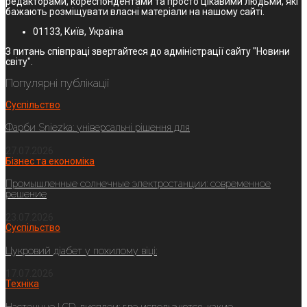
редакторами, кореспондентами та просто цікавими людьми, які
бажають розміщувати власні матеріали на нашому сайті.
01133, Київ, Україна
З питань співпраці звертайтеся до адміністрації сайту "Новини
світу".
Популярні публікації
Суспільство
Фарби Sniezka: універсальні рішення для
27.07.2026
Бізнес та економіка
Промышленные солнечные электростанции: современное
решение
23.07.2026
Суспільство
Цукровий діабет у похилому віці:
17.07.2026
Техніка
Настенные LCD-дисплеи: где используются, какие