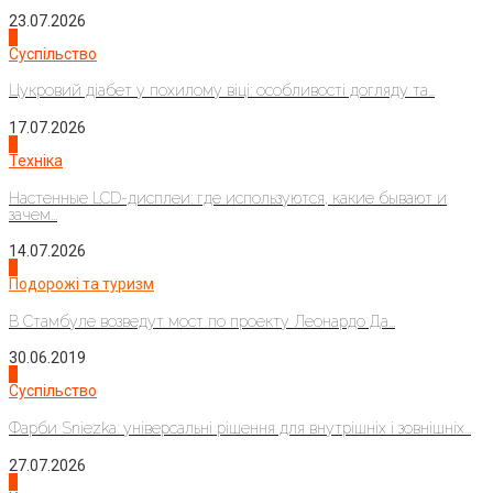
23.07.2026
3
Суспільство
Цукровий діабет у похилому віці: особливості догляду та...
17.07.2026
4
Техніка
Настенные LCD-дисплеи: где используются, какие бывают и
зачем...
14.07.2026
1
Подорожі та туризм
В Стамбуле возведут мост по проекту Леонардо Да...
30.06.2019
2
Суспільство
Фарби Sniezka: універсальні рішення для внутрішніх і зовнішніх...
27.07.2026
3