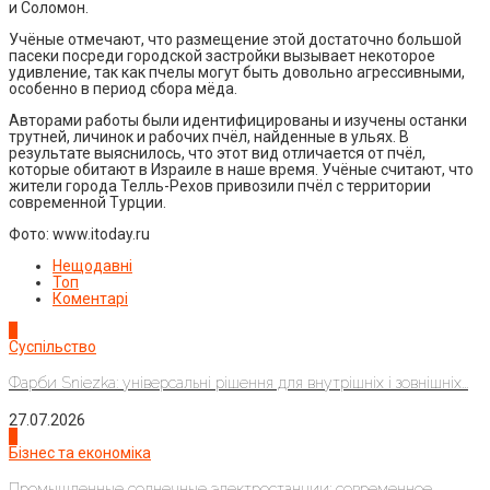
и Соломон.
Учёные отмечают, что размещение этой достаточно большой
пасеки посреди городской застройки вызывает некоторое
удивление, так как пчелы могут быть довольно агрессивными,
особенно в период сбора мёда.
Авторами работы были идентифицированы и изучены останки
трутней, личинок и рабочих пчёл, найденные в ульях. В
результате выяснилось, что этот вид отличается от пчёл,
которые обитают в Израиле в наше время. Учёные считают, что
жители города Телль-Рехов привозили пчёл с территории
современной Турции.
Фото: www.itoday.ru
Нещодавні
Топ
Коментарі
1
Суспільство
Фарби Sniezka: універсальні рішення для внутрішніх і зовнішніх...
27.07.2026
2
Бізнес та економіка
Промышленные солнечные электростанции: современное