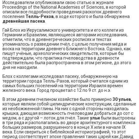
Исследователи опубликовали свою статью в журнале
Proceedings of the National Academies of Sciences, в которой
описали все подробности проведения раскопок древнего
поселения
Телль-Рехов
, в ходе которого и была обнаружена
древнейшая пасека
.
Гай Блох из Иерусалимского университета и его коллеги из
Германии и Бразилии, являющиеся авторами исследования,
отметили, что в древнегреческих росписях и текстах
упоминалось о разведении пчёл, с целью получения мёда и
воска на территории древнего Ближнего Востока. Однако, как
пишут учёные, археологических свидетельств, которые бы
подтверждали, что практика пчеловодства в древности
действительно была распространена в этом регионе, до этого
дня не находили.
Блох с коллегами исследовал пасеку, обнаруженную на
территории города Телль-Рахов, который считался одним из
самых больших поселений на территории Израиля времен
железного века. Город процветал с 12 по 9 ст. до н.э.
В этом древнем пчелином хозяйстве было примерно
30 ульев
,
которые являли собой цилиндрические конструкции, сделанные
из необожженной глины. На них с одной стороны находилась
крышка, дающая возможность пчеловодам добраться до сот с
медом, а с другой – лоток для пчёл. Такие
ульи
были выстроены
в три ряда и располагались во дворе архитектурного комплекса
больших размеров, разрушенного в конце Х или в начале ІХ
века. Если свериться с библейской историографией, то этот
период соответствует эпохе правления таких царей как Давид