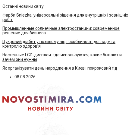
Останні новини світу
Фарби Sniezka: універсальні рішення для внутрішніх і зовнішніх
робіт
Промышленные солнечные электростанции: современное
решение для бизнеса
Цукровий діабет у похилому віці: особливості догляду та
контролю здоров’я
Настенные LCD-дисплеи: где используются, какие бывают и
зачем они нужны
Як організувати день народження в Києві: покроковий гід
08.08.2026