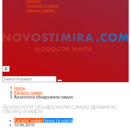
Пам’ятки
Подорожі та туризм
Найкращі курорти
X
Home
Каталог новин
Археологи обнаружили самую…
Археологи обнаружили самую древнюю
пасеку в мире
Каталог новин
Наука та освіта
10.06.2010