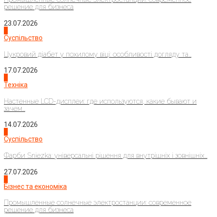
решение для бизнеса
23.07.2026
3
Суспільство
Цукровий діабет у похилому віці: особливості догляду та...
17.07.2026
4
Техніка
Настенные LCD-дисплеи: где используются, какие бывают и
зачем...
14.07.2026
1
Суспільство
Фарби Sniezka: універсальні рішення для внутрішніх і зовнішніх...
27.07.2026
2
Бізнес та економіка
Промышленные солнечные электростанции: современное
решение для бизнеса