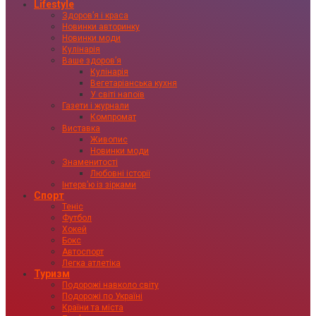
Lifestyle
Здоровʼя і краса
Новинки авторинку
Новинки моди
Кулінарія
Ваше здоровʼя
Кулінарія
Вегетаріанська кухня
У світі напоїв
Газети і журнали
Компромат
Виставка
Живопис
Новинки моди
Знаменитості
Любовні історії
Інтервʼю із зірками
Спорт
Теніс
Футбол
Хокей
Бокс
Автоспорт
Легка атлетіка
Туризм
Подорожі навколо світу
Подорожі по Україні
Країни та міста