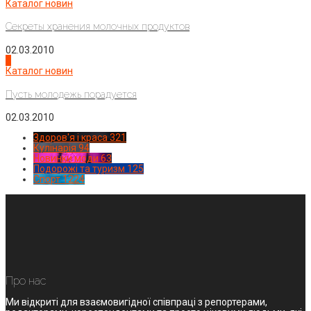
Каталог новин
Секреты хранения молочных продуктов
02.03.2010
4
Каталог новин
Пусть молодежь порадуется
02.03.2010
Здоров'я і краса
321
Кулінарія
94
Новинки моди
63
Подорожі та туризм
125
Спорт
1224
Про нас
Ми відкриті для взаємовигідної співпраці з репортерами,