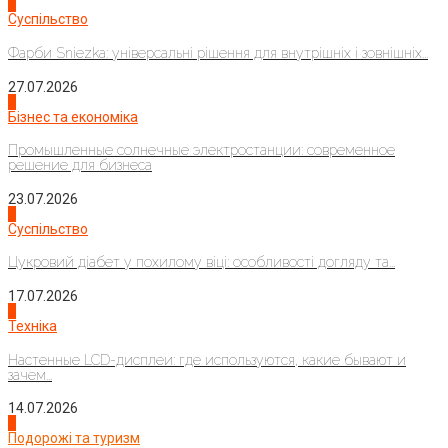
1
Суспільство
Фарби Sniezka: універсальні рішення для внутрішніх і зовнішніх...
27.07.2026
2
Бізнес та економіка
Промышленные солнечные электростанции: современное
решение для бизнеса
23.07.2026
3
Суспільство
Цукровий діабет у похилому віці: особливості догляду та...
17.07.2026
4
Техніка
Настенные LCD-дисплеи: где используются, какие бывают и
зачем...
14.07.2026
1
Подорожі та туризм