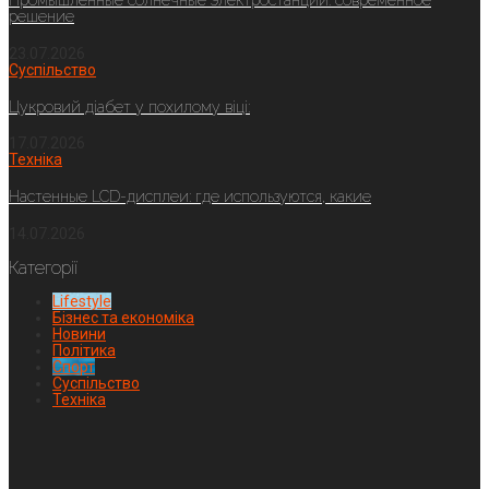
Промышленные солнечные электростанции: современное
решение
23.07.2026
Суспільство
Цукровий діабет у похилому віці:
17.07.2026
Техніка
Настенные LCD-дисплеи: где используются, какие
14.07.2026
Категорії
Lifestyle
Бізнес та економіка
Новини
Політика
Спорт
Суспільство
Техніка