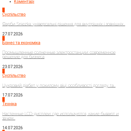
Коментарі
1
Суспільство
Фарби Sniezka: універсальні рішення для внутрішніх і зовнішніх...
27.07.2026
2
Бізнес та економіка
Промышленные солнечные электростанции: современное
решение для бизнеса
23.07.2026
3
Суспільство
Цукровий діабет у похилому віці: особливості догляду та...
17.07.2026
4
Техніка
Настенные LCD-дисплеи: где используются, какие бывают и
зачем...
14.07.2026