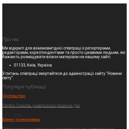
Про нас
Ми відкриті для взаємовигідної співпраці з репортерами,
редакторами, кореспондентами та просто цікавими людьми, які
бажають розміщувати власні матеріали на нашому сайті.
01133, Київ, Україна
З питань співпраці звертайтеся до адміністрації сайту "Новини
світу".
Популярні публікації
Суспільство
Фарби Sniezka: універсальні рішення для
27.07.2026
Бізнес та економіка