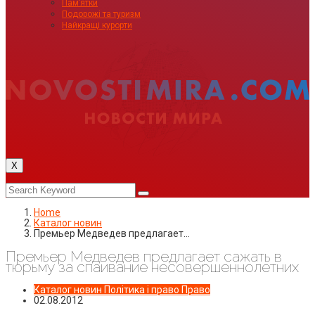
Пам’ятки
Подорожі та туризм
Найкращі курорти
X
Home
Каталог новин
Премьер Медведев предлагает…
Премьер Медведев предлагает сажать в
тюрьму за спаивание несовершеннолетних
Каталог новин
Політика і право
Право
02.08.2012