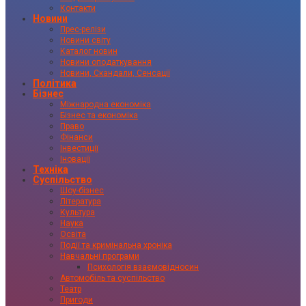
Контакти
Новини
Прес-релізи
Новини світу
Каталог новин
Новини оподаткування
Новини, Скандали, Сенсації
Політика
Бізнес
Міжнародна економіка
Бізнес та економіка
Право
Фінанси
Інвестиції
Іновації
Техніка
Суспільство
Шоу-бізнес
Література
Культура
Наука
Освіта
Події та кримінальна хроніка
Навчальні програми
Психологія взаємовідносин
Автомобіль та суспільство
Театр
Пригоди