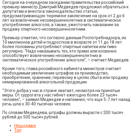
Сегодня на очередном заседании правительства российский
премьер-министр Дмитрий Медведев предложил обратиться к
депутатам и внести в законодательство статью,
предусматривающую тюремное заключение на срок от 2 до 6
лет за вовлечение несовершеннолетних в систематическое
употребление алкоголя, а также, ужесточить наказание за
продажу спиртного несовершеннолетним.
Премьер отметил, что согласно данным Роспотребнадзора, из
10 миллионов детей и подростков в возрасте от 11 до 18 лет
более половины употребляют спиртные напитки или пиво
регулярно. “Надо наказывать тех, кто прямо или косвенно
способствует вовлечению несовершеннолетних в
систематическое употребление алкоголя”, – считает Медведев.
Кроме того, глава российского кабинета министров считает
необходимым увеличение штрафов за производство,
приобретение, хранение, перевозку в целях сбыта или продажу
немаркированной алкогольной продукции.
“Этого добра у нас в стране хватает, несмотря на принятые
меры. От суррогата у нас гибнет ежегодно более 23 тысяч
человек”, – заявил Медведев и напомнил, что еще 5-7 лет назад
речь шла о 30-40 тысячах человек.
По словам Медведева, штрафы должны вырасти с 200 тысяч
рублей до 500 тысяч рублей.
Нещодавні
Топ