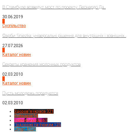
В Стамбуле возведут мост по проекту Леонардо Да...
30.06.2019
2
Суспільство
Фарби Sniezka: універсальні рішення для внутрішніх і зовнішніх...
27.07.2026
3
Каталог новин
Секреты хранения молочных продуктов
02.03.2010
4
Каталог новин
Пусть молодежь порадуется
02.03.2010
Здоров'я і краса
321
Кулінарія
94
Новинки моди
63
Подорожі та туризм
125
Спорт
1224