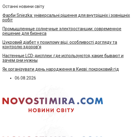
Останні новини світу
Фарби Sniezka: універсальні рішення для внутрішніх і зовнішніх
робіт
Промышленные солнечные электростанции: современное
решение для бизнеса
Цукровий діабет у похилому віці: особливості догляду та
контролю здоров’я
Настенные LCD-дисплеи: где используются, какие бывают и
зачем они нужны
Як організувати день народження в Києві: покроковий гід
06.08.2026