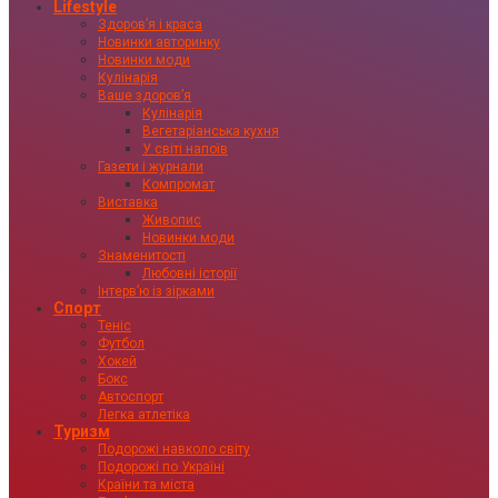
Lifestyle
Здоровʼя і краса
Новинки авторинку
Новинки моди
Кулінарія
Ваше здоровʼя
Кулінарія
Вегетаріанська кухня
У світі напоїв
Газети і журнали
Компромат
Виставка
Живопис
Новинки моди
Знаменитості
Любовні історії
Інтервʼю із зірками
Спорт
Теніс
Футбол
Хокей
Бокс
Автоспорт
Легка атлетіка
Туризм
Подорожі навколо світу
Подорожі по Україні
Країни та міста