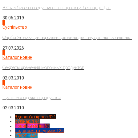
В Стамбуле возведут мост по проекту Леонардо Да...
30.06.2019
2
Суспільство
Фарби Sniezka: універсальні рішення для внутрішніх і зовнішніх...
27.07.2026
3
Каталог новин
Секреты хранения молочных продуктов
02.03.2010
4
Каталог новин
Пусть молодежь порадуется
02.03.2010
Здоров'я і краса
321
Кулінарія
94
Новинки моди
63
Подорожі та туризм
125
Спорт
1224