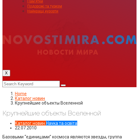
Пам’ятки
Подорожі та туризм
Найкращі курорти
X
Home
Каталог новин
Крупнейшие объекты Вселенной
Крупнейшие объекты Вселенной
Каталог новин
Наука та освіта
22.07.2010
Базовыми “единицами” космоса являются звезды, группа