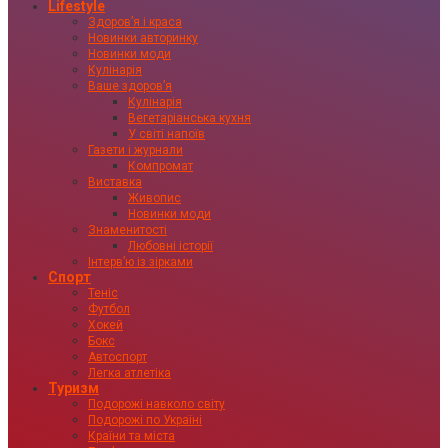
Lifestyle
Здоровʼя і краса
Новинки авторинку
Новинки моди
Кулінарія
Ваше здоровʼя
Кулінарія
Вегетаріанська кухня
У світі напоїв
Газети і журнали
Компромат
Виставка
Живопис
Новинки моди
Знаменитості
Любовні історії
Інтервʼю із зірками
Спорт
Теніс
Футбол
Хокей
Бокс
Автоспорт
Легка атлетіка
Туризм
Подорожі навколо світу
Подорожі по Україні
Країни та міста