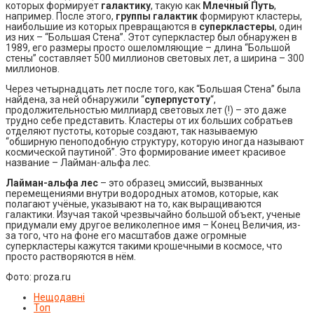
которых формирует
галактику
, такую как
Млечный Путь
,
например. После этого,
группы галактик
формируют кластеры,
наибольшие из которых превращаются в
суперкластеры
, один
из них – “Большая Стена”. Этот суперкластер был обнаружен в
1989, его размеры просто ошеломляющие – длина “Большой
стены” составляет 500 миллионов световых лет, а ширина – 300
миллионов.
Через четырнадцать лет после того, как “Большая Стена” была
найдена, за ней обнаружили “
суперпустоту
“,
продолжительностью миллиард световых лет (!) – это даже
трудно себе представить. Кластеры от их больших собратьев
отделяют пустоты, которые создают, так называемую
“обширную пеноподобную структуру, которую иногда называют
космической паутиной”. Это формирование имеет красивое
название – Лайман-альфа лес.
Лайман-альфа лес
– это образец эмиссий, вызванных
перемещениями внутри водородных атомов, которые, как
полагают учёные, указывают на то, как выращиваются
галактики. Изучая такой чрезвычайно большой объект, ученые
придумали ему другое великолепное имя – Конец Величия, из-
за того, что на фоне его масштабов даже огромные
суперкластеры кажутся такими крошечными в космосе, что
просто растворяются в нём.
Фото: proza.ru
Нещодавні
Топ