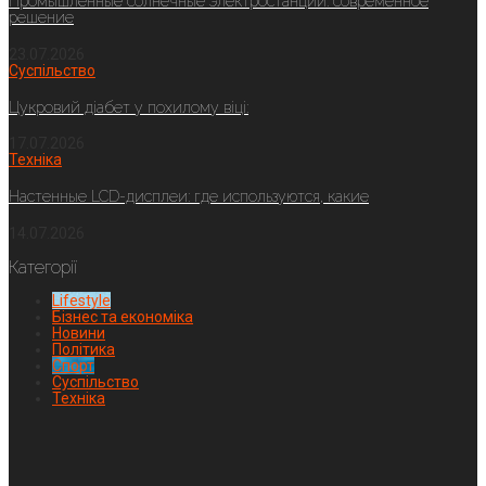
Промышленные солнечные электростанции: современное
решение
23.07.2026
Суспільство
Цукровий діабет у похилому віці:
17.07.2026
Техніка
Настенные LCD-дисплеи: где используются, какие
14.07.2026
Категорії
Lifestyle
Бізнес та економіка
Новини
Політика
Спорт
Суспільство
Техніка