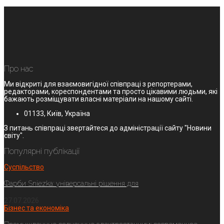
Про нас
Ми відкриті для взаємовигідної співпраці з репортерами,
редакторами, кореспондентами та просто цікавими людьми, які
бажають розміщувати власні матеріали на нашому сайті.
01133, Київ, Україна
З питань співпраці звертайтеся до адміністрації сайту "Новини
світу".
Популярні публікації
Суспільство
Фарби Sniezka: універсальні рішення для
27.07.2026
Бізнес та економіка