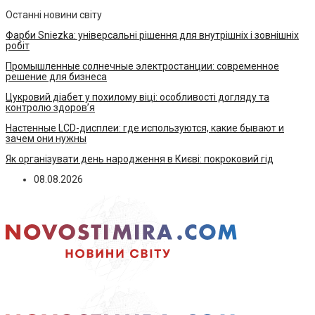
Останні новини світу
Фарби Sniezka: універсальні рішення для внутрішніх і зовнішніх
робіт
Промышленные солнечные электростанции: современное
решение для бизнеса
Цукровий діабет у похилому віці: особливості догляду та
контролю здоров’я
Настенные LCD-дисплеи: где используются, какие бывают и
зачем они нужны
Як організувати день народження в Києві: покроковий гід
08.08.2026