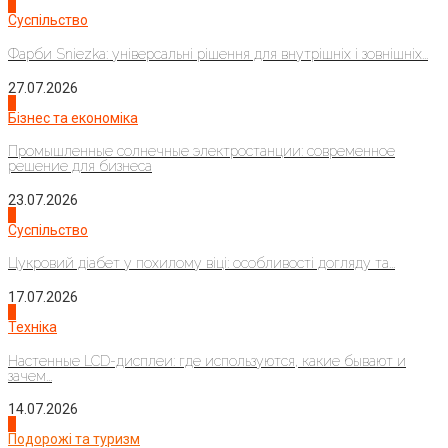
1
Суспільство
Фарби Sniezka: універсальні рішення для внутрішніх і зовнішніх...
27.07.2026
2
Бізнес та економіка
Промышленные солнечные электростанции: современное
решение для бизнеса
23.07.2026
3
Суспільство
Цукровий діабет у похилому віці: особливості догляду та...
17.07.2026
4
Техніка
Настенные LCD-дисплеи: где используются, какие бывают и
зачем...
14.07.2026
1
Подорожі та туризм