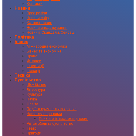
Контакти
Новини
Прес-релізи
Новини світу
Каталог новин
Новини оподаткування
Новини, Скандали, Сенсації
Політика
Бізнес
Міжнародна економіка
Бізнес та економіка
Право
Фінанси
Інвестиції
Іновації
Техніка
Суспільство
Шоу-бізнес
Література
Культура
Наука
Освіта
Події та кримінальна хроніка
Навчальні програми
Психологія взаємовідносин
Автомобіль та суспільство
Театр
Пригоди