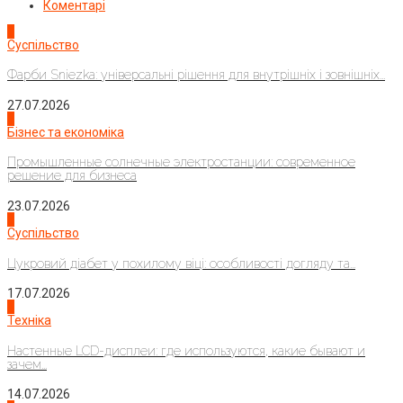
Коментарі
1
Суспільство
Фарби Sniezka: універсальні рішення для внутрішніх і зовнішніх...
27.07.2026
2
Бізнес та економіка
Промышленные солнечные электростанции: современное
решение для бизнеса
23.07.2026
3
Суспільство
Цукровий діабет у похилому віці: особливості догляду та...
17.07.2026
4
Техніка
Настенные LCD-дисплеи: где используются, какие бывают и
зачем...
14.07.2026