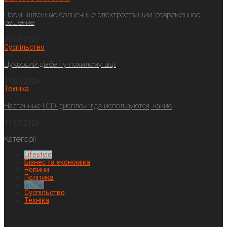
Промышленные солнечные электростанции: современное
решение
23.07.2026
Суспільство
Цукровий діабет у похилому віці:
17.07.2026
Техніка
Настенные LCD-дисплеи: где используются, какие
14.07.2026
Категорії
Lifestyle
Бізнес та економіка
Новини
Політика
Спорт
Суспільство
Техніка