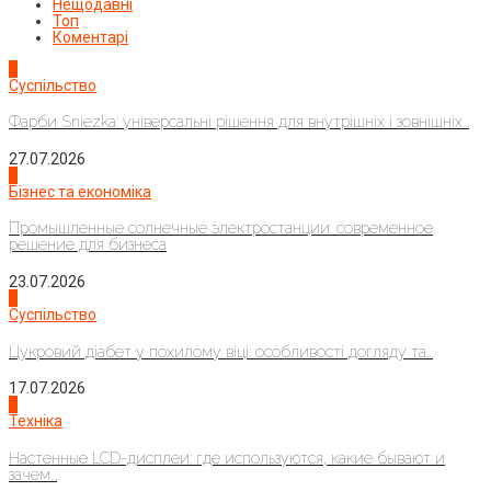
Нещодавні
Топ
Коментарі
1
Суспільство
Фарби Sniezka: універсальні рішення для внутрішніх і зовнішніх...
27.07.2026
2
Бізнес та економіка
Промышленные солнечные электростанции: современное
решение для бизнеса
23.07.2026
3
Суспільство
Цукровий діабет у похилому віці: особливості догляду та...
17.07.2026
4
Техніка
Настенные LCD-дисплеи: где используются, какие бывают и
зачем...