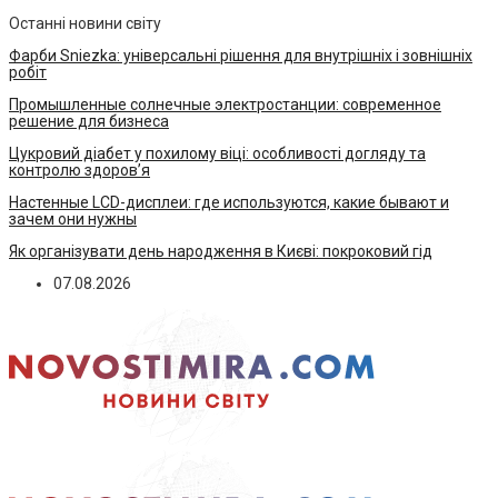
Останні новини світу
Фарби Sniezka: універсальні рішення для внутрішніх і зовнішніх
робіт
Промышленные солнечные электростанции: современное
решение для бизнеса
Цукровий діабет у похилому віці: особливості догляду та
контролю здоров’я
Настенные LCD-дисплеи: где используются, какие бывают и
зачем они нужны
Як організувати день народження в Києві: покроковий гід
07.08.2026