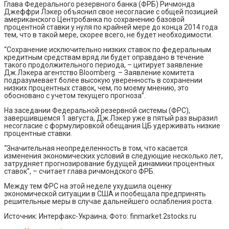
Глава Федерального резервного банка (ФРБ) Ричмонда
Джеффри Лэкер объяснил свое несогласие с общей позицией
американского Центробанка по сохранению базовой
процентной ставки у нуля по крайней мере до конца 2014 года
тем, что в такой мере, скорее всего, не будет необходимости.
“Сохранение исключительно низких ставок по федеральным
кредитным средствам вряд ли будет оправдано в течение
такого продолжительного периода, – цитирует заявление
Дж.Лэкера агентство Bloomberg. – Заявление комитета
подразумевает более высокую уверенность в сохранении
низких процентных ставок, чем, по моему мнению, это
обосновано с учетом текущего прогноза”.
На заседании Федеральной резервной системы (ФРС),
завершившемся 1 августа, Дж.Лэкер уже в пятый раз выразил
несогласие с формулировкой обещания ЦБ удерживать низкие
процентные ставки.
“Значительная неопределенность в том, что касается
изменения экономических условий в следующие несколько лет,
затрудняет прогнозирование будущей динамики процентных
ставок”, – считает глава ричмондского ФРБ.
Между тем ФРС на этой неделе ухудшила оценку
экономической ситуации в США и пообещала предпринять
решительные меры в случае дальнейшего ослабления роста.
Источник: Интерфакс-Украина; Фото: finmarket.2stocks.ru