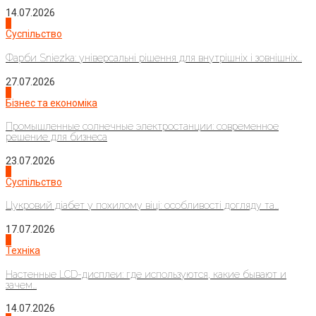
14.07.2026
1
Суспільство
Фарби Sniezka: універсальні рішення для внутрішніх і зовнішніх...
27.07.2026
2
Бізнес та економіка
Промышленные солнечные электростанции: современное
решение для бизнеса
23.07.2026
3
Суспільство
Цукровий діабет у похилому віці: особливості догляду та...
17.07.2026
4
Техніка
Настенные LCD-дисплеи: где используются, какие бывают и
зачем...
14.07.2026