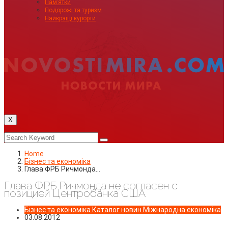
Пам’ятки
Подорожі та туризм
Найкращі курорти
X
Home
Бізнес та економіка
Глава ФРБ Ричмонда…
Глава ФРБ Ричмонда не согласен с
позицией Центробанка США
Бізнес та економіка
Каталог новин
Міжнародна економіка
03.08.2012