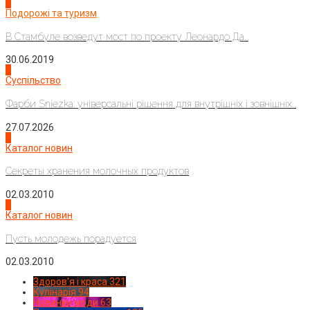
1
Подорожі та туризм
В Стамбуле возведут мост по проекту Леонардо Да...
30.06.2019
2
Суспільство
Фарби Sniezka: універсальні рішення для внутрішніх і зовнішніх...
27.07.2026
3
Каталог новин
Секреты хранения молочных продуктов
02.03.2010
4
Каталог новин
Пусть молодежь порадуется
02.03.2010
Здоров'я і краса
321
Кулінарія
94
Новинки моди
63