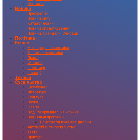
Контакти
Новини
Прес-релізи
Новини світу
Каталог новин
Новини оподаткування
Новини, Скандали, Сенсації
Політика
Бізнес
Міжнародна економіка
Бізнес та економіка
Право
Фінанси
Інвестиції
Іновації
Техніка
Суспільство
Шоу-бізнес
Література
Культура
Наука
Освіта
Події та кримінальна хроніка
Навчальні програми
Психологія взаємовідносин
Автомобіль та суспільство
Театр
Пригоди