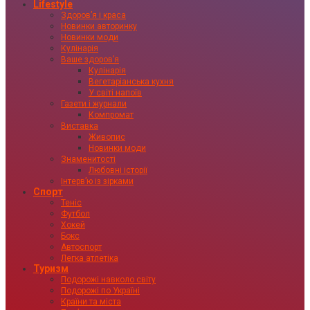
Lifestyle
Здоровʼя і краса
Новинки авторинку
Новинки моди
Кулінарія
Ваше здоровʼя
Кулінарія
Вегетаріанська кухня
У світі напоїв
Газети і журнали
Компромат
Виставка
Живопис
Новинки моди
Знаменитості
Любовні історії
Інтервʼю із зірками
Спорт
Теніс
Футбол
Хокей
Бокс
Автоспорт
Легка атлетіка
Туризм
Подорожі навколо світу
Подорожі по Україні
Країни та міста