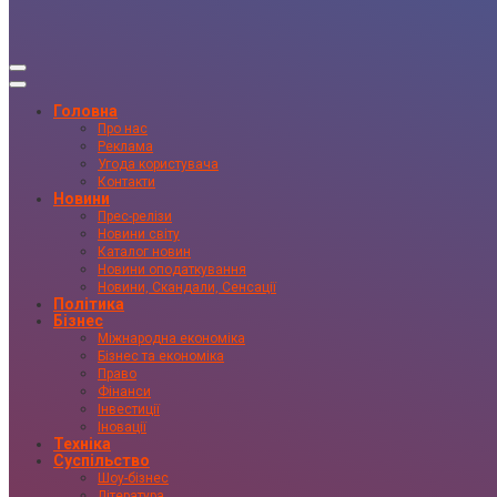
Головна
Про нас
Реклама
Угода користувача
Контакти
Новини
Прес-релізи
Новини світу
Каталог новин
Новини оподаткування
Новини, Скандали, Сенсації
Політика
Бізнес
Міжнародна економіка
Бізнес та економіка
Право
Фінанси
Інвестиції
Іновації
Техніка
Суспільство
Шоу-бізнес
Література