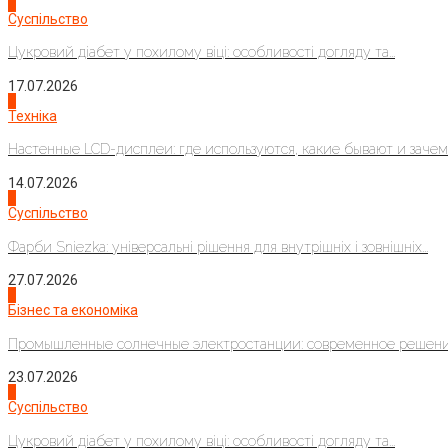
3
Суспільство
Цукровий діабет у похилому віці: особливості догляду та...
17.07.2026
4
Техніка
Настенные LCD-дисплеи: где используются, какие бывают и зачем..
14.07.2026
1
Суспільство
Фарби Sniezka: універсальні рішення для внутрішніх і зовнішніх...
27.07.2026
2
Бізнес та економіка
Промышленные солнечные электростанции: современное решени
23.07.2026
3
Суспільство
Цукровий діабет у похилому віці: особливості догляду та...