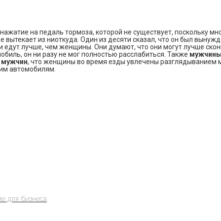
ажатие на педаль тормоза, которой не существует, поскольку мн
 вытекает из ниоткуда. Один из десяти сказал, что он был вынужд
и едут лучше, чем женщины. Они думают, что они могут лучше скон
мобиль, он ни разу не мог полностью расслабиться. Также
мужчины
 мужчин
, что женщины во время езды увлечены разглядыванием 
гим автомобилям.
е для бизнеса