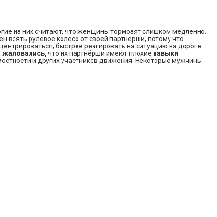
огие из них считают, что женщины тормозят слишком медленно.
ен взять рулевое колесо от своей партнерши, потому что
центрироваться, быстрее реагировать на ситуацию на дороге.
 жаловались,
что их партнёрши имеют плохие
навыки
местности и других участников движения. Некоторые мужчины