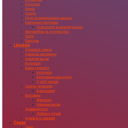
Культура
Наука
Освіта
Події та кримінальна хроніка
Навчальні програми
Психологія взаємовідносин
Автомобіль та суспільство
Театр
Пригоди
Lifestyle
Здоровʼя і краса
Новинки авторинку
Новинки моди
Кулінарія
Ваше здоровʼя
Кулінарія
Вегетаріанська кухня
У світі напоїв
Газети і журнали
Компромат
Виставка
Живопис
Новинки моди
Знаменитості
Любовні історії
Інтервʼю із зірками
Спорт
Теніс