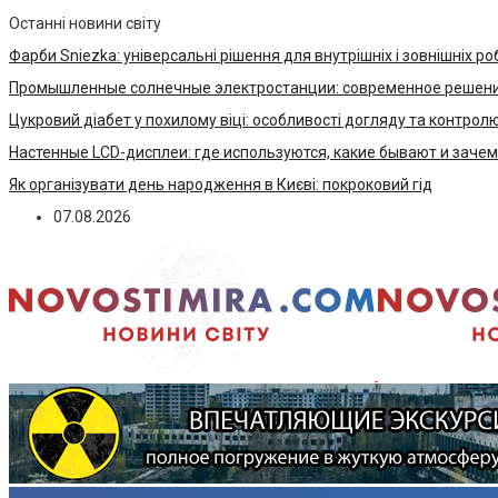
Останні новини світу
Фарби Sniezka: універсальні рішення для внутрішніх і зовнішніх ро
Промышленные солнечные электростанции: современное решени
Цукровий діабет у похилому віці: особливості догляду та контрол
Настенные LCD-дисплеи: где используются, какие бывают и заче
Як організувати день народження в Києві: покроковий гід
07.08.2026