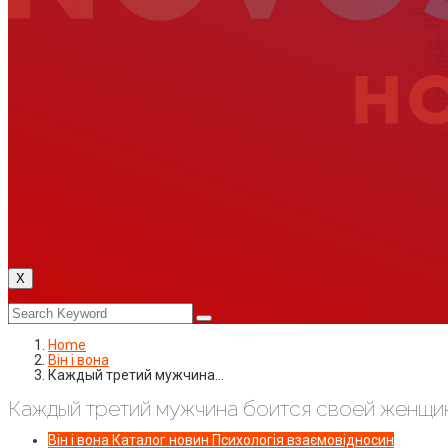
X
Home
Він і вона
Каждый третий мужчина…
Каждый третий мужчина боится своей женщин
Він і вона
Каталог новин
Психологія взаємовідносин