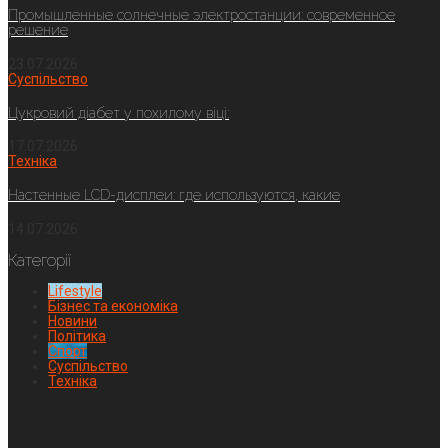
Промышленные солнечные электростанции: современное
решение
23.07.2026
Суспільство
Цукровий діабет у похилому віці:
17.07.2026
Техніка
Настенные LCD-дисплеи: где используются, какие
14.07.2026
Категорії
Lifestyle
Бізнес та економіка
Новини
Політика
Спорт
Суспільство
Техніка