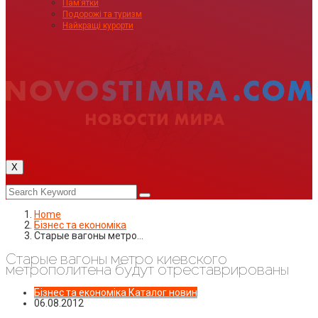
Пам’ятки
Подорожі та туризм
Найкращі курорти
X
Home
Бізнес та економіка
Старые вагоны метро…
Старые вагоны метро киевского
метрополитена будут отреставрированы
Бізнес та економіка
Каталог новин
06.08.2012