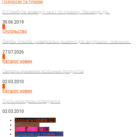
Подорожі та туризм
В Стамбуле возведут мост по проекту Леонардо Да...
30.06.2019
2
Суспільство
Фарби Sniezka: універсальні рішення для внутрішніх і зовнішніх...
27.07.2026
3
Каталог новин
Секреты хранения молочных продуктов
02.03.2010
4
Каталог новин
Пусть молодежь порадуется
02.03.2010
Здоров'я і краса
321
Кулінарія
94
Новинки моди
63
Подорожі та туризм
125