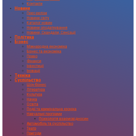
Контакти
Новини
Прес-релізи
Новини світу
Каталог новин
Новини оподаткування
Новини, Скандали, Сенсації
Політика
Бізнес
Міжнародна економіка
Бізнес та економіка
Право
Фінанси
Інвестиції
Іновації
Техніка
Суспільство
Шоу-бізнес
Література
Культура
Наука
Освіта
Події та кримінальна хроніка
Навчальні програми
Психологія взаємовідносин
Автомобіль та суспільство
Театр
Пригоди