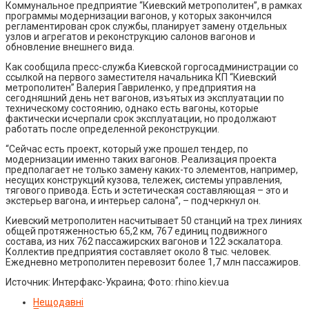
Коммунальное предприятие “Киевский метрополитен”, в рамках
программы модернизации вагонов, у которых закончился
регламентирован срок службы, планирует замену отдельных
узлов и агрегатов и реконструкцию салонов вагонов и
обновление внешнего вида.
Как сообщила пресс-служба Киевской горгосадминистрации со
ссылкой на первого заместителя начальника КП “Киевский
метрополитен” Валерия Гавриленко, у предприятия на
сегодняшний день нет вагонов, изъятых из эксплуатации по
техническому состоянию, однако есть вагоны, которые
фактически исчерпали срок эксплуатации, но продолжают
работать после определенной реконструкции.
“Сейчас есть проект, который уже прошел тендер, по
модернизации именно таких вагонов. Реализация проекта
предполагает не только замену каких-то элементов, например,
несущих конструкций кузова, тележек, системы управления,
тягового привода. Есть и эстетическая составляющая – это и
экстерьер вагона, и интерьер салона”, – подчеркнул он.
Киевский метрополитен насчитывает 50 станций на трех линиях
общей протяженностью 65,2 км, 767 единиц подвижного
состава, из них 762 пассажирских вагонов и 122 эскалатора.
Коллектив предприятия составляет около 8 тыс. человек.
Ежедневно метрополитен перевозит более 1,7 млн пассажиров.
Источник: Интерфакс-Украина; Фото: rhino.kiev.ua
Нещодавні