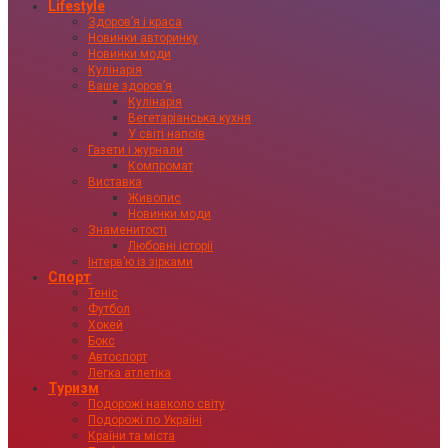
Lifestyle
Здоровʼя і краса
Новинки авторинку
Новинки моди
Кулінарія
Ваше здоровʼя
Кулінарія
Вегетаріанська кухня
У світі напоїв
Газети і журнали
Компромат
Виставка
Живопис
Новинки моди
Знаменитості
Любовні історії
Інтервʼю із зірками
Спорт
Теніс
Футбол
Хокей
Бокс
Автоспорт
Легка атлетіка
Туризм
Подорожі навколо світу
Подорожі по Україні
Країни та міста