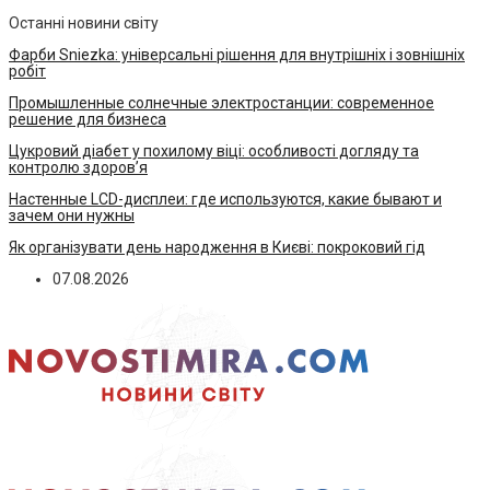
Останні новини світу
Фарби Sniezka: універсальні рішення для внутрішніх і зовнішніх
робіт
Промышленные солнечные электростанции: современное
решение для бизнеса
Цукровий діабет у похилому віці: особливості догляду та
контролю здоров’я
Настенные LCD-дисплеи: где используются, какие бывают и
зачем они нужны
Як організувати день народження в Києві: покроковий гід
07.08.2026