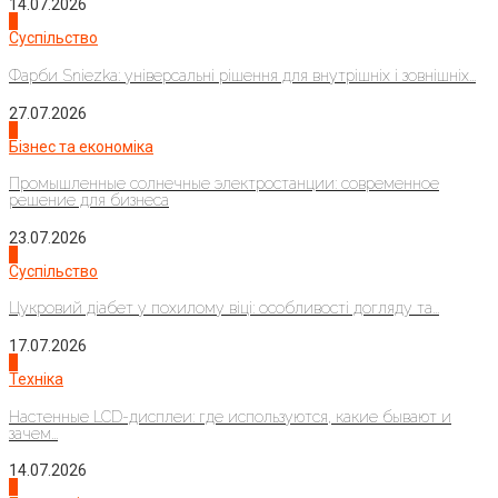
14.07.2026
1
Суспільство
Фарби Sniezka: універсальні рішення для внутрішніх і зовнішніх...
27.07.2026
2
Бізнес та економіка
Промышленные солнечные электростанции: современное
решение для бизнеса
23.07.2026
3
Суспільство
Цукровий діабет у похилому віці: особливості догляду та...
17.07.2026
4
Техніка
Настенные LCD-дисплеи: где используются, какие бывают и
зачем...
14.07.2026
1