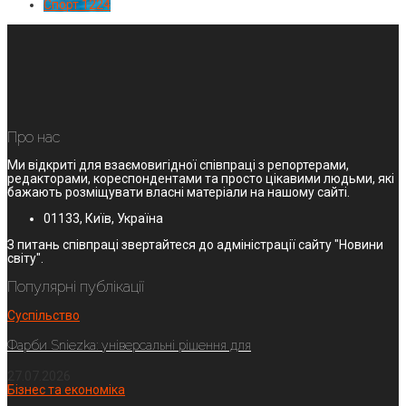
Спорт
1224
Про нас
Ми відкриті для взаємовигідної співпраці з репортерами,
редакторами, кореспондентами та просто цікавими людьми, які
бажають розміщувати власні матеріали на нашому сайті.
01133, Київ, Україна
З питань співпраці звертайтеся до адміністрації сайту "Новини
світу".
Популярні публікації
Суспільство
Фарби Sniezka: універсальні рішення для
27.07.2026
Бізнес та економіка