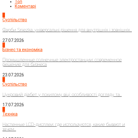
Топ
Коментарі
1
Суспільство
Фарби Sniezka: універсальні рішення для внутрішніх і зовнішніх...
27.07.2026
2
Бізнес та економіка
Промышленные солнечные электростанции: современное
решение для бизнеса
23.07.2026
3
Суспільство
Цукровий діабет у похилому віці: особливості догляду та...
17.07.2026
4
Техніка
Настенные LCD-дисплеи: где используются, какие бывают и
зачем...