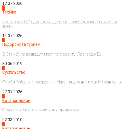
17.07.2026
4
Техніка
Настенные LCD-дисплеи: где используются, какие бывают и
зачем...
14.07.2026
1
Подорожі та туризм
В Стамбуле возведут мост по проекту Леонардо Да...
30.06.2019
2
Суспільство
Фарби Sniezka: універсальні рішення для внутрішніх і зовнішніх...
27.07.2026
3
Каталог новин
Секреты хранения молочных продуктов
02.03.2010
4
Каталог новин