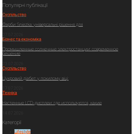
Популярні публікації
Суспільство
Фарби Sniezka: універсальні рішення для
27.07.2026
Бізнес та економіка
Промышленные солнечные электростанции: современное
решение
23.07.2026
Суспільство
Цукровий діабет у похилому віці:
17.07.2026
Техніка
Настенные LCD-дисплеи: где используются, какие
14.07.2026
Категорії
Lifestyle