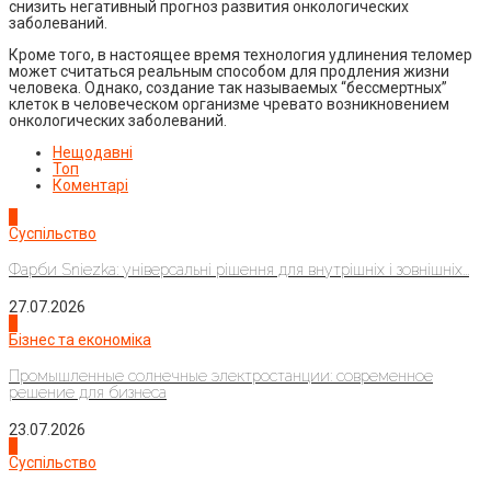
снизить негативный прогноз развития онкологических
заболеваний.
Кроме того, в настоящее время технология удлинения теломер
может считаться реальным способом для продления жизни
человека. Однако, создание так называемых “бессмертных”
клеток в человеческом организме чревато возникновением
онкологических заболеваний.
Нещодавні
Топ
Коментарі
1
Суспільство
Фарби Sniezka: універсальні рішення для внутрішніх і зовнішніх...
27.07.2026
2
Бізнес та економіка
Промышленные солнечные электростанции: современное
решение для бизнеса
23.07.2026
3
Суспільство