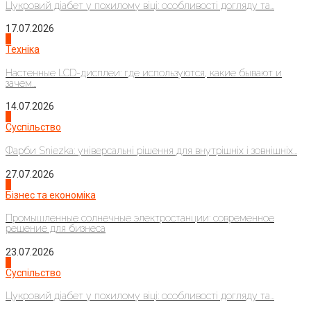
Цукровий діабет у похилому віці: особливості догляду та...
17.07.2026
4
Техніка
Настенные LCD-дисплеи: где используются, какие бывают и
зачем...
14.07.2026
1
Суспільство
Фарби Sniezka: універсальні рішення для внутрішніх і зовнішніх...
27.07.2026
2
Бізнес та економіка
Промышленные солнечные электростанции: современное
решение для бизнеса
23.07.2026
3
Суспільство
Цукровий діабет у похилому віці: особливості догляду та...