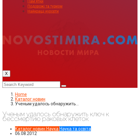
Пам’ятки
Подорожі та туризм
Найкращі курорти
X
Home
Каталог новин
Ученым удалось обнаружить…
Ученым удалось обнаружить ключ к
бессмертию раковых клеток
Каталог новин
Наука
Наука та освіта
06.08.2012