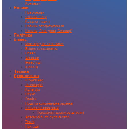
Контакти
Новини
Прес-релізи
Новини світу
Каталог новин
Новини оподаткування
Новини, Скандали, Сенсації
Політика
Бізнес
Міжнародна економіка
Бізнес та економіка
Право
Фінанси
Інвестиції
Іновації
Техніка
Суспільство
Шоу-бізнес
Література
Культура
Наука
Освіта
Події та кримінальна хроніка
Навчальні програми
Психологія взаємовідносин
Автомобіль та суспільство
Театр
Пригоди