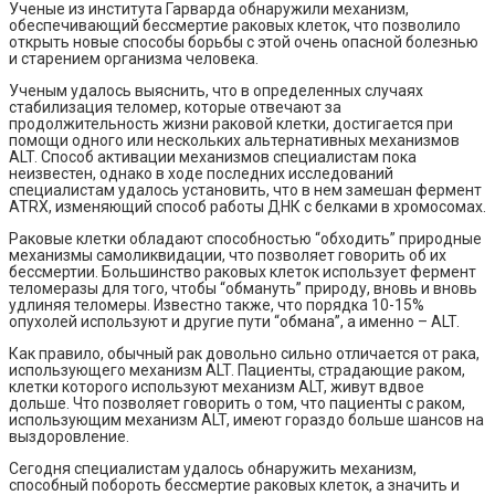
Ученые из института Гарварда обнаружили механизм,
обеспечивающий бессмертие раковых клеток, что позволило
открыть новые способы борьбы с этой очень опасной болезнью
и старением организма человека.
Ученым удалось выяснить, что в определенных случаях
стабилизация теломер, которые отвечают за
продолжительность жизни раковой клетки, достигается при
помощи одного или нескольких альтернативных механизмов
ALT. Способ активации механизмов специалистам пока
неизвестен, однако в ходе последних исследований
специалистам удалось установить, что в нем замешан фермент
ATRX, изменяющий способ работы ДНК с белками в хромосомах.
Раковые клетки обладают способностью “обходить” природные
механизмы самоликвидации, что позволяет говорить об их
бессмертии. Большинство раковых клеток использует фермент
теломеразы для того, чтобы “обмануть” природу, вновь и вновь
удлиняя теломеры. Известно также, что порядка 10-15%
опухолей используют и другие пути “обмана”, а именно – ALT.
Как правило, обычный рак довольно сильно отличается от рака,
использующего механизм ALT. Пациенты, страдающие раком,
клетки которого используют механизм ALT, живут вдвое
дольше. Что позволяет говорить о том, что пациенты с раком,
использующим механизм ALT, имеют гораздо больше шансов на
выздоровление.
Сегодня специалистам удалось обнаружить механизм,
способный побороть бессмертие раковых клеток, а значить и