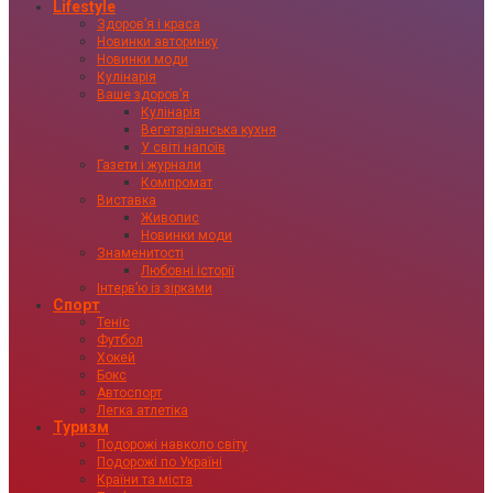
Lifestyle
Здоровʼя і краса
Новинки авторинку
Новинки моди
Кулінарія
Ваше здоровʼя
Кулінарія
Вегетаріанська кухня
У світі напоїв
Газети і журнали
Компромат
Виставка
Живопис
Новинки моди
Знаменитості
Любовні історії
Інтервʼю із зірками
Спорт
Теніс
Футбол
Хокей
Бокс
Автоспорт
Легка атлетіка
Туризм
Подорожі навколо світу
Подорожі по Україні
Країни та міста