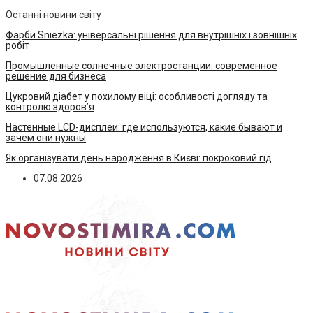
Останні новини світу
Фарби Sniezka: універсальні рішення для внутрішніх і зовнішніх
робіт
Промышленные солнечные электростанции: современное
решение для бизнеса
Цукровий діабет у похилому віці: особливості догляду та
контролю здоров’я
Настенные LCD-дисплеи: где используются, какие бывают и
зачем они нужны
Як організувати день народження в Києві: покроковий гід
07.08.2026