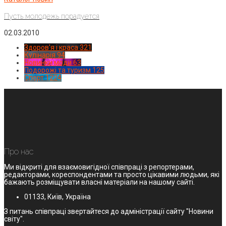
Пусть молодежь порадуется
02.03.2010
Здоров'я і краса
321
Кулінарія
94
Новинки моди
63
Подорожі та туризм
125
Спорт
1224
Про нас
Ми відкриті для взаємовигідної співпраці з репортерами,
редакторами, кореспондентами та просто цікавими людьми, які
бажають розміщувати власні матеріали на нашому сайті.
01133, Київ, Україна
З питань співпраці звертайтеся до адміністрації сайту "Новини
світу".