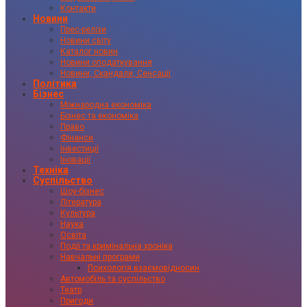
Контакти
Новини
Прес-релізи
Новини світу
Каталог новин
Новини оподаткування
Новини, Скандали, Сенсації
Політика
Бізнес
Міжнародна економіка
Бізнес та економіка
Право
Фінанси
Інвестиції
Іновації
Техніка
Суспільство
Шоу-бізнес
Література
Культура
Наука
Освіта
Події та кримінальна хроніка
Навчальні програми
Психологія взаємовідносин
Автомобіль та суспільство
Театр
Пригоди