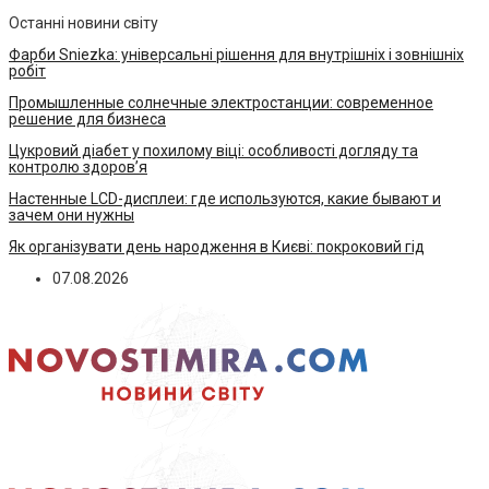
Останні новини світу
Фарби Sniezka: універсальні рішення для внутрішніх і зовнішніх
робіт
Промышленные солнечные электростанции: современное
решение для бизнеса
Цукровий діабет у похилому віці: особливості догляду та
контролю здоров’я
Настенные LCD-дисплеи: где используются, какие бывают и
зачем они нужны
Як організувати день народження в Києві: покроковий гід
07.08.2026