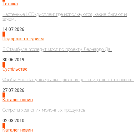
Техніка
Настенные LCD-дисплеи: где используются, какие бывают и
зачем...
14.07.2026
1
Подорожі та туризм
В Стамбуле возведут мост по проекту Леонардо Да...
30.06.2019
2
Суспільство
Фарби Sniezka: універсальні рішення для внутрішніх і зовнішніх...
27.07.2026
3
Каталог новин
Секреты хранения молочных продуктов
02.03.2010
4
Каталог новин