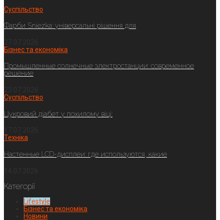
Суспільство
Фарби Sniezka: універсальні рішення для
27.07.2026
Бізнес та економіка
Промышленные солнечные электростанции: современное
решение
23.07.2026
Суспільство
Цукровий діабет у похилому віці:
17.07.2026
Техніка
Настенные LCD-дисплеи: где используются, какие
14.07.2026
Категорії
Lifestyle
Бізнес та економіка
Новини