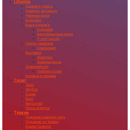
Lifestyle
Здоровʼя і краса
Новинки авторинку
Новинки моди
Кулінарія
Ваше здоровʼя
Кулінарія
Вегетаріанська кухня
У світі напоїв
Газети і журнали
Компромат
Виставка
Живопис
Новинки моди
Знаменитості
Любовні історії
Інтервʼю із зірками
Спорт
Теніс
Футбол
Хокей
Бокс
Автоспорт
Легка атлетіка
Туризм
Подорожі навколо світу
Подорожі по Україні
Країни та міста