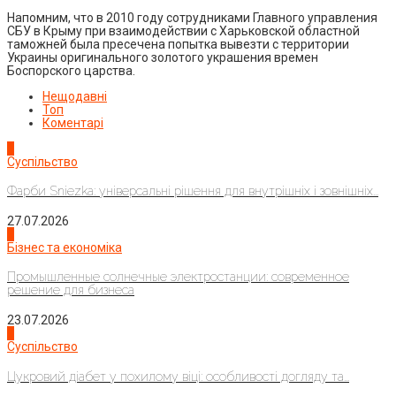
Напомним, что в 2010 году сотрудниками Главного управления
СБУ в Крыму при взаимодействии с Харьковской областной
таможней была пресечена попытка вывезти с территории
Украины оригинального золотого украшения времен
Боспорского царства.
Нещодавні
Топ
Коментарі
1
Суспільство
Фарби Sniezka: універсальні рішення для внутрішніх і зовнішніх...
27.07.2026
2
Бізнес та економіка
Промышленные солнечные электростанции: современное
решение для бизнеса
23.07.2026
3
Суспільство
Цукровий діабет у похилому віці: особливості догляду та...