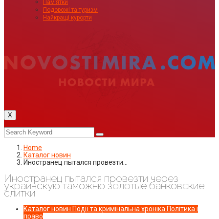
Пам’ятки
Подорожі та туризм
Найкращі курорти
X
Home
Каталог новин
Иностранец пытался провезти…
Иностранец пытался провезти через
украинскую таможню золотые банковские
слитки
Каталог новин
Події та кримінальна хроніка
Політика і
право