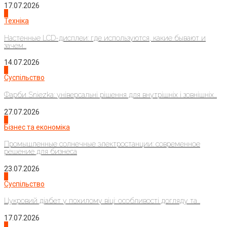
17.07.2026
4
Техніка
Настенные LCD-дисплеи: где используются, какие бывают и
зачем...
14.07.2026
1
Суспільство
Фарби Sniezka: універсальні рішення для внутрішніх і зовнішніх...
27.07.2026
2
Бізнес та економіка
Промышленные солнечные электростанции: современное
решение для бизнеса
23.07.2026
3
Суспільство
Цукровий діабет у похилому віці: особливості догляду та...
17.07.2026
4