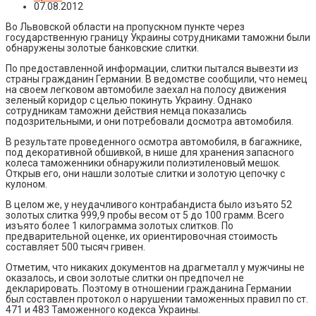
07.08.2012
Во Львовской области на пропускном пункте через
государственную границу Украины сотрудниками таможни были
обнаружены золотые банковские слитки.
По предоставленной информации, слитки пытался вывезти из
страны гражданин Германии. В ведомстве сообщили, что немец
на своем легковом автомобиле заехал на полосу движения
зеленый коридор с целью покинуть Украину. Однако
сотрудникам таможни действия немца показались
подозрительными, и они потребовали досмотра автомобиля.
В результате проведенного осмотра автомобиля, в багажнике,
под декоративной обшивкой, в нише для хранения запасного
колеса таможенники обнаружили полиэтиленовый мешок.
Открыв его, они нашли золотые слитки и золотую цепочку с
кулоном.
В целом же, у неудачливого контрабандиста было изъято 52
золотых слитка 999,9 пробы весом от 5 до 100 грамм. Всего
изъято более 1 килограмма золотых слитков. По
предварительной оценке, их ориентировочная стоимость
составляет 500 тысяч гривен.
Отметим, что никаких документов на драгметалл у мужчины не
оказалось, и свои золотые слитки он предпочел не
декларировать. Поэтому в отношении гражданина Германии
был составлен протокол о нарушении таможенных правил по ст.
471 и 483 Таможенного кодекса Украины.