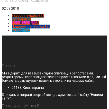
Пусть молодежь порадуется
02.03.2010
Здоров'я і краса
321
Кулінарія
94
Новинки моди
63
Подорожі та туризм
125
Спорт
1224
Про нас
Ми відкриті для взаємовигідної співпраці з репортерами,
редакторами, кореспондентами та просто цікавими людьми, які
бажають розміщувати власні матеріали на нашому сайті.
01133, Київ, Україна
З питань співпраці звертайтеся до адміністрації сайту "Новини
світу".
Популярні публікації