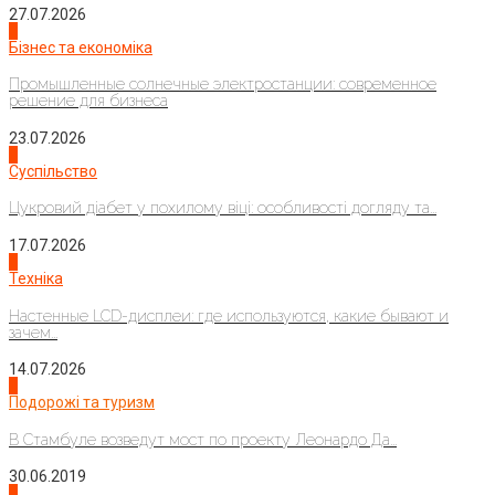
27.07.2026
2
Бізнес та економіка
Промышленные солнечные электростанции: современное
решение для бизнеса
23.07.2026
3
Суспільство
Цукровий діабет у похилому віці: особливості догляду та...
17.07.2026
4
Техніка
Настенные LCD-дисплеи: где используются, какие бывают и
зачем...
14.07.2026
1
Подорожі та туризм
В Стамбуле возведут мост по проекту Леонардо Да...
30.06.2019
2