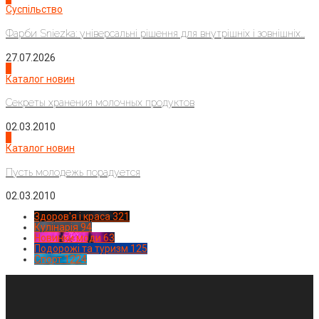
Суспільство
Фарби Sniezka: універсальні рішення для внутрішніх і зовнішніх...
27.07.2026
3
Каталог новин
Секреты хранения молочных продуктов
02.03.2010
4
Каталог новин
Пусть молодежь порадуется
02.03.2010
Здоров'я і краса
321
Кулінарія
94
Новинки моди
63
Подорожі та туризм
125
Спорт
1224