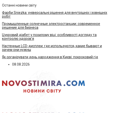
Останні новини світу
Фарби Sniezka: універсальні рішення для внутрішніх і зовнішніх
робіт
Промышленные солнечные электростанции: современное
решение для бизнеса
Цукровий діабет у похилому віці: особливості догляду та
контролю здоров’я
Настенные LCD-дисплеи: где используются, какие бывают и
зачем они нужны
Як організувати день народження в Києві: покроковий гід
08.08.2026