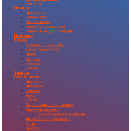
Контакти
Новини
Прес-релізи
Новини світу
Каталог новин
Новини оподаткування
Новини, Скандали, Сенсації
Політика
Бізнес
Міжнародна економіка
Бізнес та економіка
Право
Фінанси
Інвестиції
Іновації
Техніка
Суспільство
Шоу-бізнес
Література
Культура
Наука
Освіта
Події та кримінальна хроніка
Навчальні програми
Психологія взаємовідносин
Автомобіль та суспільство
Театр
Пригоди