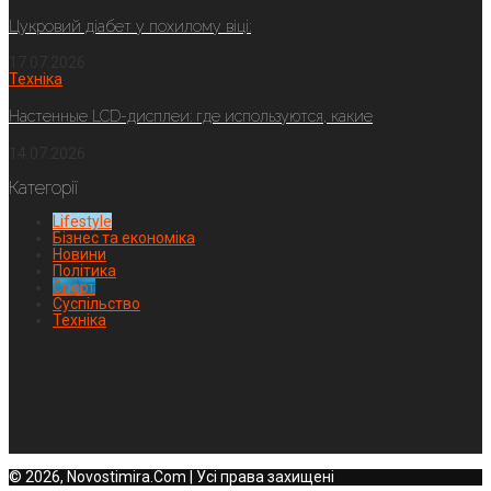
Цукровий діабет у похилому віці:
17.07.2026
Техніка
Настенные LCD-дисплеи: где используются, какие
14.07.2026
Категорії
Lifestyle
Бізнес та економіка
Новини
Політика
Спорт
Суспільство
Техніка
© 2026, Novostimira.Com | Усі права захищені