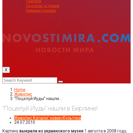
Пам’ятки
Подорожі та туризм
Найкращі курорти
X
Home
Живопис
“Поцелуй Иуды” нашли…
“Поцелуй Иуды” нашли в Берлине!
Живопис
Каталог новин
Культура
24.07.2010
Картину
выкрали из украинского музея
1 августа в 2008 году,