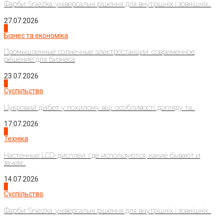
Фарби Sniezka: універсальні рішення для внутрішніх і зовнішніх...
27.07.2026
2
Бізнес та економіка
Промышленные солнечные электростанции: современное
решение для бизнеса
23.07.2026
3
Суспільство
Цукровий діабет у похилому віці: особливості догляду та...
17.07.2026
4
Техніка
Настенные LCD-дисплеи: где используются, какие бывают и
зачем...
14.07.2026
1
Суспільство
Фарби Sniezka: універсальні рішення для внутрішніх і зовнішніх...