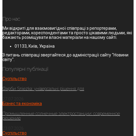
Про нас
Ми відкриті для взаємовигідної співпраці з репортерами,
редакторами, кореспондентами та просто цікавими людьми, які
бажають розміщувати власні матеріали на нашому сайті.
01133, Київ, Україна
З питань співпраці звертайтеся до адміністрації сайту "Новини
світу".
Популярні публікації
Суспільство
Фарби Sniezka: універсальні рішення для
27.07.2026
Бізнес та економіка
Промышленные солнечные электростанции: современное
решение
23.07.2026
Суспільство