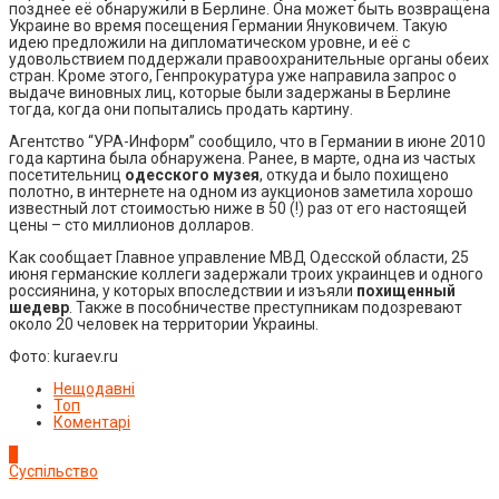
позднее её обнаружили в Берлине. Она может быть возвращена
Украине во время посещения Германии Януковичем. Такую
идею предложили на дипломатическом уровне, и её с
удовольствием поддержали правоохранительные органы обеих
стран. Кроме этого, Генпрокуратура уже направила запрос о
выдаче виновных лиц, которые были задержаны в Берлине
тогда, когда они попытались продать картину.
Агентство “УРА-Информ” сообщило, что в Германии в июне 2010
года картина была обнаружена. Ранее, в марте, одна из частых
посетительниц
одесского музея
, откуда и было похищено
полотно, в интернете на одном из аукционов заметила хорошо
известный лот стоимостью ниже в 50 (!) раз от его настоящей
цены – сто миллионов долларов.
Как сообщает Главное управление МВД Одесской области, 25
июня германские коллеги задержали троих украинцев и одного
россиянина, у которых впоследствии и изъяли
похищенный
шедевр
. Также в пособничестве преступникам подозревают
около 20 человек на территории Украины.
Фото: kuraev.ru
Нещодавні
Топ
Коментарі
1
Суспільство