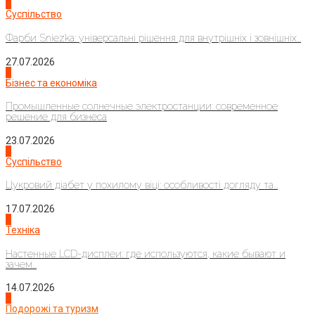
1
Суспільство
Фарби Sniezka: універсальні рішення для внутрішніх і зовнішніх...
27.07.2026
2
Бізнес та економіка
Промышленные солнечные электростанции: современное
решение для бизнеса
23.07.2026
3
Суспільство
Цукровий діабет у похилому віці: особливості догляду та...
17.07.2026
4
Техніка
Настенные LCD-дисплеи: где используются, какие бывают и
зачем...
14.07.2026
1
Подорожі та туризм