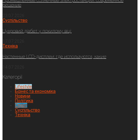
Промышленные солнечные электростанции: современное
решение
23.07.2026
Суспільство
Цукровий діабет у похилому віці:
17.07.2026
Техніка
Настенные LCD-дисплеи: где используются, какие
14.07.2026
Категорії
Lifestyle
Бізнес та економіка
Новини
Політика
Спорт
Суспільство
Техніка