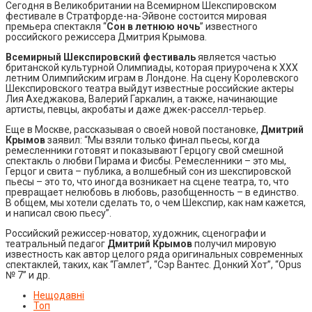
Сегодня в Великобритании на Всемирном Шекспировском
фестивале в Стратфорде-на-Эйвоне состоится мировая
премьера спектакля “
Сон в летнюю ночь
” известного
российского режиссера Дмитрия Крымова.
Всемирный Шекспировский фестиваль
является частью
британской культурной Олимпиады, которая приурочена к XXX
летним Олимпийским играм в Лондоне. На сцену Королевского
Шекспировского театра выйдут известные российские актеры
Лия Ахеджакова, Валерий Гаркалин, а также, начинающие
артисты, певцы, акробаты и даже джек-расселл-терьер.
Еще в Москве, рассказывая о своей новой постановке,
Дмитрий
Крымов
заявил: “Мы взяли только финал пьесы, когда
ремесленники готовят и показывают Герцогу свой смешной
спектакль о любви Пирама и Фисбы. Ремесленники – это мы,
Герцог и свита – публика, а волшебный сон из шекспировской
пьесы – это то, что иногда возникает на сцене театра, то, что
превращает нелюбовь в любовь, разобщенность – в единство.
В общем, мы хотели сделать то, о чем Шекспир, как нам кажется,
и написал свою пьесу”.
Российский режиссер-новатор, художник, сценографи и
театральный педагог
Дмитрий Крымов
получил мировую
известность как автор целого ряда оригинальных современных
спектаклей, таких, как “Гамлет”, “Сэр Вантес. Донкий Хот”, “Opus
№ 7” и др.
Нещодавні
Топ