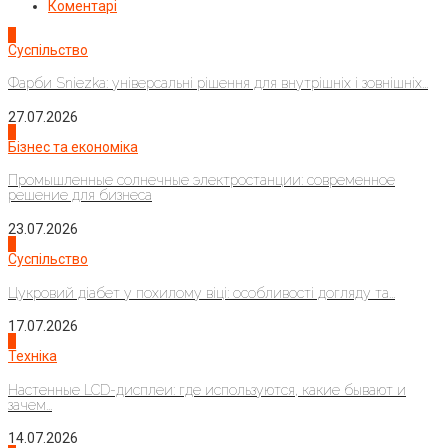
Коментарі
1
Суспільство
Фарби Sniezka: універсальні рішення для внутрішніх і зовнішніх...
27.07.2026
2
Бізнес та економіка
Промышленные солнечные электростанции: современное
решение для бизнеса
23.07.2026
3
Суспільство
Цукровий діабет у похилому віці: особливості догляду та...
17.07.2026
4
Техніка
Настенные LCD-дисплеи: где используются, какие бывают и
зачем...
14.07.2026