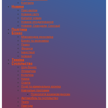
Контакти
Новини
Прес-релізи
Новини світу
Каталог новин
Новини оподаткування
Новини, Скандали, Сенсації
Політика
Бізнес
Міжнародна економіка
Бізнес та економіка
Право
Фінанси
Інвестиції
Іновації
Техніка
Суспільство
Шоу-бізнес
Література
Культура
Наука
Освіта
Події та кримінальна хроніка
Навчальні програми
Психологія взаємовідносин
Автомобіль та суспільство
Театр
Пригоди