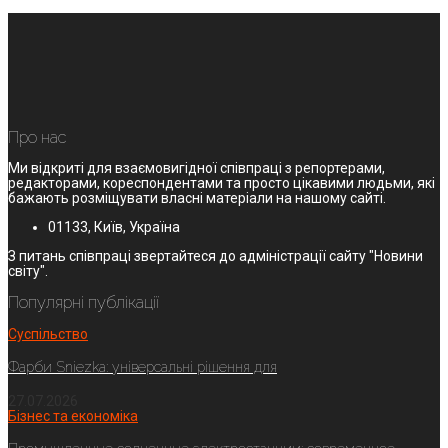
Про нас
Ми відкриті для взаємовигідної співпраці з репортерами,
редакторами, кореспондентами та просто цікавими людьми, які
бажають розміщувати власні матеріали на нашому сайті.
01133, Київ, Україна
З питань співпраці звертайтеся до адміністрації сайту "Новини
світу".
Популярні публікації
Суспільство
Фарби Sniezka: універсальні рішення для
27.07.2026
Бізнес та економіка