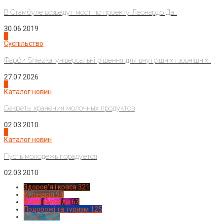
В Стамбуле возведут мост по проекту Леонардо Да...
30.06.2019
2
Суспільство
Фарби Sniezka: універсальні рішення для внутрішніх і зовнішніх...
27.07.2026
3
Каталог новин
Секреты хранения молочных продуктов
02.03.2010
4
Каталог новин
Пусть молодежь порадуется
02.03.2010
Здоров'я і краса
321
Кулінарія
94
Новинки моди
63
Подорожі та туризм
125
Спорт
1224