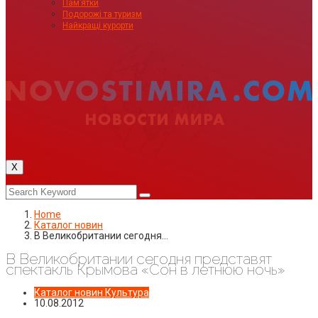
Пам’ятки
Подорожі та туризм
Найкращі курорти
X
Home
Каталог новин
В Великобритании сегодня…
В Великобритании сегодня представят
спектакль Крымова «Сон в летнюю ночь»
Каталог новин
Культура
10.08.2012