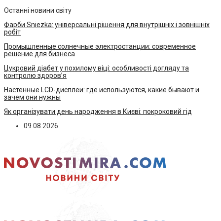
Останні новини світу
Фарби Sniezka: універсальні рішення для внутрішніх і зовнішніх
робіт
Промышленные солнечные электростанции: современное
решение для бизнеса
Цукровий діабет у похилому віці: особливості догляду та
контролю здоров’я
Настенные LCD-дисплеи: где используются, какие бывают и
зачем они нужны
Як організувати день народження в Києві: покроковий гід
09.08.2026