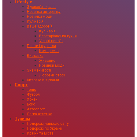
Lifestyle
Здоровʼя і краса
Новинки авторинку
Новинки моди
Кулінарія
Ваше здоровʼя
Кулінарія
Вегетаріанська кухня
У світі напоїв
Газети і журнали
Компромат
Виставка
Живопис
Новинки моди
Знаменитості
Любовні історії
Інтервʼю із зірками
Спорт
Теніс
Футбол
Хокей
Бокс
Автоспорт
Легка атлетіка
Туризм
Подорожі навколо світу
Подорожі по Україні
Країни та міста