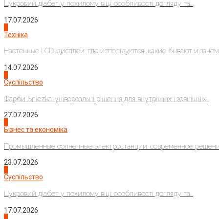
Цукровий діабет у похилому віці: особливості догляду та...
17.07.2026
4
Техніка
Настенные LCD-дисплеи: где используются, какие бывают и зачем..
14.07.2026
1
Суспільство
Фарби Sniezka: універсальні рішення для внутрішніх і зовнішніх...
27.07.2026
2
Бізнес та економіка
Промышленные солнечные электростанции: современное решени
23.07.2026
3
Суспільство
Цукровий діабет у похилому віці: особливості догляду та...
17.07.2026
4