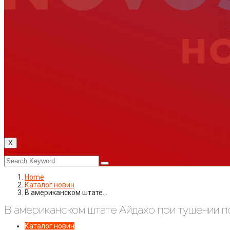
X
Home
Каталог новин
В американском штате…
В американском штате Айдахо при тушении 
Каталог новин