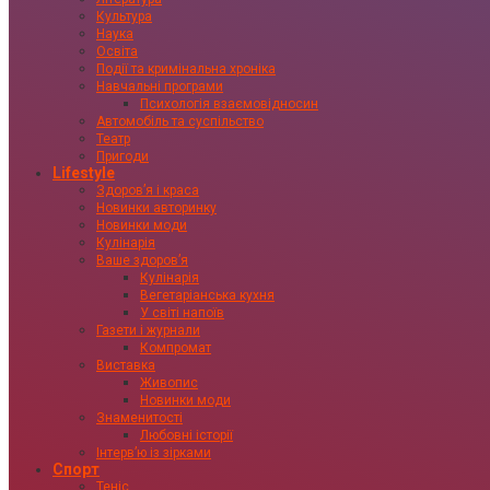
Культура
Наука
Освіта
Події та кримінальна хроніка
Навчальні програми
Психологія взаємовідносин
Автомобіль та суспільство
Театр
Пригоди
Lifestyle
Здоровʼя і краса
Новинки авторинку
Новинки моди
Кулінарія
Ваше здоровʼя
Кулінарія
Вегетаріанська кухня
У світі напоїв
Газети і журнали
Компромат
Виставка
Живопис
Новинки моди
Знаменитості
Любовні історії
Інтервʼю із зірками
Спорт
Теніс