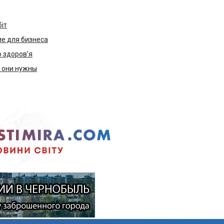
біт
е для бизнеса
ю здоров’я
м они нужны