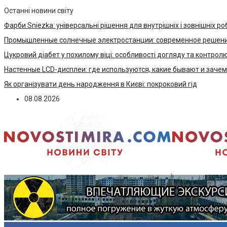
Останні новини світу
Фарби Sniezka: універсальні рішення для внутрішніх і зовнішніх ро
Промышленные солнечные электростанции: современное решени
Цукровий діабет у похилому віці: особливості догляду та контрол
Настенные LCD-дисплеи: где используются, какие бывают и заче
Як організувати день народження в Києві: покроковий гід
08.08.2026