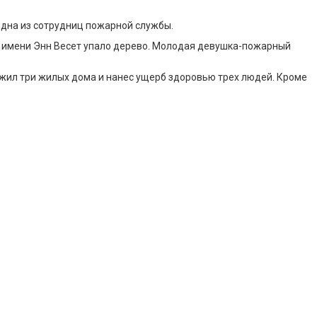
одна из сотрудниц пожарной службы.
о имени Энн Весет упало дерево. Молодая девушка-пожарный
ожил три жилых дома и нанес ущерб здоровью трех людей. Кроме