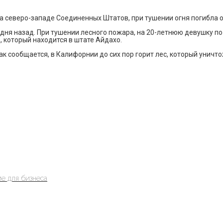
а северо-западе Соединенных Штатов, при тушении огня погибла 
дня назад. При тушении лесного пожара, на 20-летнюю девушку п
, который находится в штате Айдахо.
 сообщается, в Калифорнии до сих пор горит лес, который уничт
е для бизнеса