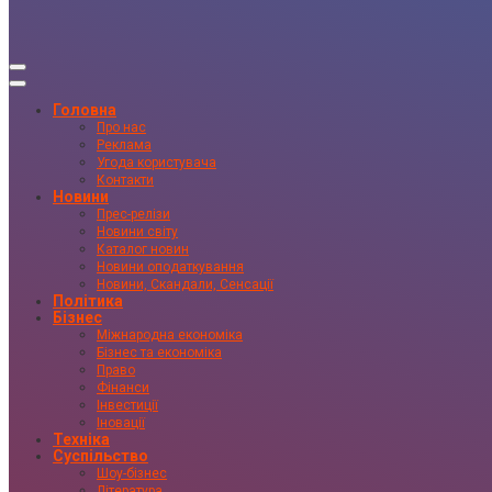
Головна
Про нас
Реклама
Угода користувача
Контакти
Новини
Прес-релізи
Новини світу
Каталог новин
Новини оподаткування
Новини, Скандали, Сенсації
Політика
Бізнес
Міжнародна економіка
Бізнес та економіка
Право
Фінанси
Інвестиції
Іновації
Техніка
Суспільство
Шоу-бізнес
Література