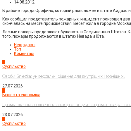
14.08.2012
В районе города Орофино, который расположен в штате Айдахо н
Как сообщил представитель пожарных, инцидент произошел два 
скончалась на месте происшествия. Весет жила в городке Москва
Лесные пожары продолжают бушевать в Соединенных Штатов. Как
того, пожары продолжаются в штатах Невада и Юта.
Нещодавні
Топ
Коментарі
1
Суспільство
Фарби Sniezka: універсальні рішення для внутрішніх і зовнішніх...
27.07.2026
2
Бізнес та економіка
Промышленные солнечные электростанции: современное решени
23.07.2026
3
Суспільство