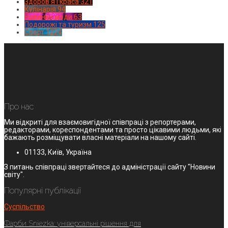
Здоров'я і краса
321
Кулінарія
94
Новинки моди
63
Подорожі та туризм
125
Спорт
1224
Про нас
Ми відкриті для взаємовигідної співпраці з репортерами,
редакторами, кореспондентами та просто цікавими людьми, які
бажають розміщувати власні матеріали на нашому сайті.
01133, Київ, Україна
З питань співпраці звертайтеся до адміністрації сайту "Новини
світу".
Популярні публікації
Суспільство
Фарби Sniezka: універсальні рішення для