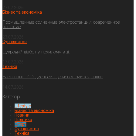
27.07.2026
Бізнес та економіка
Промышленные солнечные электростанции: современное
решение
23.07.2026
Суспільство
Цукровий діабет у похилому віці:
17.07.2026
Техніка
Настенные LCD-дисплеи: где используются, какие
14.07.2026
Категорії
Lifestyle
Бізнес та економіка
Новини
Політика
Спорт
Суспільство
Техніка