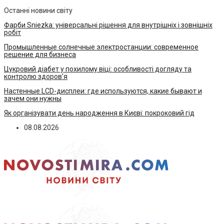
Останні новини світу
Фарби Sniezka: універсальні рішення для внутрішніх і зовнішніх
робіт
Промышленные солнечные электростанции: современное
решение для бизнеса
Цукровий діабет у похилому віці: особливості догляду та
контролю здоров’я
Настенные LCD-дисплеи: где используются, какие бывают и
зачем они нужны
Як організувати день народження в Києві: покроковий гід
08.08.2026