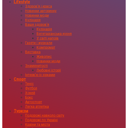
Lifestyle
Здоровʼя і краса
Новинки авторинку
Новинки моди
Кулінарія
Ваше здоровʼя
Кулінарія
Вегетаріанська кухня
У світі напоїв
Газети і журнали
Компромат
Виставка
Живопис
Новинки моди
Знаменитості
Любовні історії
Інтервʼю із зірками
Спорт
Теніс
Футбол
Хокей
Бокс
Автоспорт
Легка атлетіка
Туризм
Подорожі навколо світу
Подорожі по Україні
Країни та міста