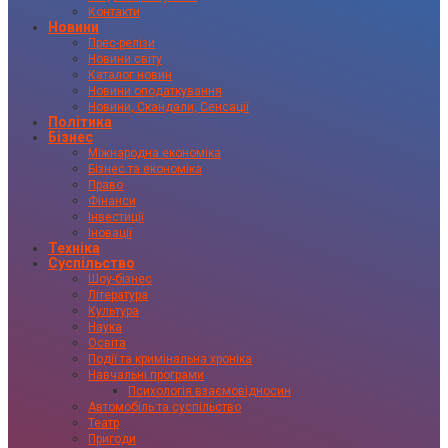
Контакти
Новини
Прес-релізи
Новини світу
Каталог новин
Новини оподаткування
Новини, Скандали, Сенсації
Політика
Бізнес
Міжнародна економіка
Бізнес та економіка
Право
Фінанси
Інвестиції
Іновації
Техніка
Суспільство
Шоу-бізнес
Література
Культура
Наука
Освіта
Події та кримінальна хроніка
Навчальні програми
Психологія взаємовідносин
Автомобіль та суспільство
Театр
Пригоди