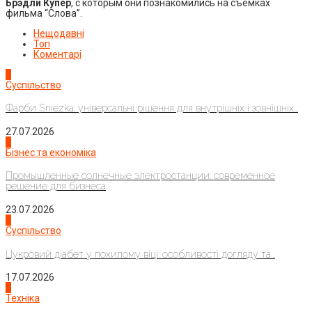
Брэдли Купер
, с которым они познакомились на съёмках
фильма “Слова”.
Нещодавні
Топ
Коментарі
1
Суспільство
Фарби Sniezka: універсальні рішення для внутрішніх і зовнішніх...
27.07.2026
2
Бізнес та економіка
Промышленные солнечные электростанции: современное
решение для бизнеса
23.07.2026
3
Суспільство
Цукровий діабет у похилому віці: особливості догляду та...
17.07.2026
4
Техніка