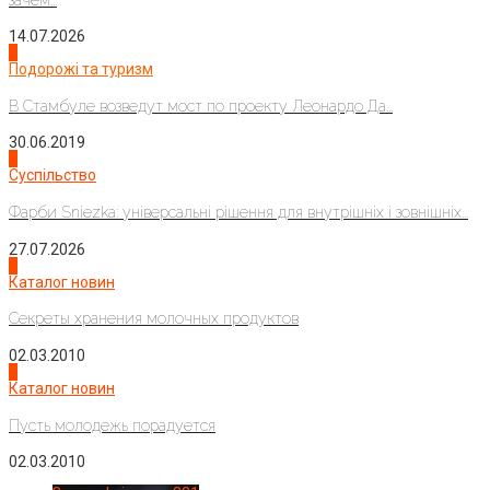
14.07.2026
1
Подорожі та туризм
В Стамбуле возведут мост по проекту Леонардо Да...
30.06.2019
2
Суспільство
Фарби Sniezka: універсальні рішення для внутрішніх і зовнішніх...
27.07.2026
3
Каталог новин
Секреты хранения молочных продуктов
02.03.2010
4
Каталог новин
Пусть молодежь порадуется
02.03.2010