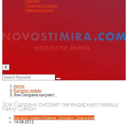
Пам’ятки
Подорожі та туризм
Найкращі курорти
X
Home
Каталог новин
Зои Салдана сыграет…
Зои Салдана сыграет легендарную певицу
Нину Симон
Каталог новин
Новини, Сенсації, Скандали
14.08.2012