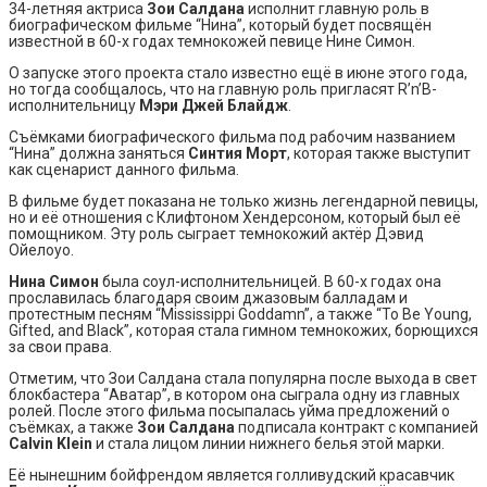
34-летняя актриса
Зои Салдана
исполнит главную роль в
биографическом фильме “Нина”, который будет посвящён
известной в 60-х годах темнокожей певице Нине Симон.
О запуске этого проекта стало известно ещё в июне этого года,
но тогда сообщалось, что на главную роль пригласят R’n’B-
исполнительницу
Мэри Джей Блайдж
.
Съёмками биографического фильма под рабочим названием
“Нина” должна заняться
Синтия Морт
, которая также выступит
как сценарист данного фильма.
В фильме будет показана не только жизнь легендарной певицы,
но и её отношения с Клифтоном Хендерсоном, который был её
помощником. Эту роль сыграет темнокожий актёр Дэвид
Ойелоуо.
Нина Симон
была соул-исполнительницей. В 60-х годах она
прославилась благодаря своим джазовым балладам и
протестным песням “Mississippi Goddamn”, а также “To Be Young,
Gifted, and Black”, которая стала гимном темнокожих, борющихся
за свои права.
Отметим, что Зои Салдана стала популярна после выхода в свет
блокбастера “Аватар”, в котором она сыграла одну из главных
ролей. После этого фильма посыпалась уйма предложений о
съёмках, а также
Зои Салдана
подписала контракт с компанией
Calvin Klein
и стала лицом линии нижнего белья этой марки.
Её нынешним бойфрендом является голливудский красавчик