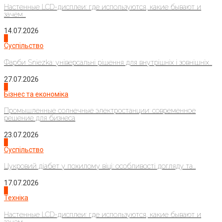
Настенные LCD-дисплеи: где используются, какие бывают и
зачем...
14.07.2026
1
Суспільство
Фарби Sniezka: універсальні рішення для внутрішніх і зовнішніх...
27.07.2026
2
Бізнес та економіка
Промышленные солнечные электростанции: современное
решение для бизнеса
23.07.2026
3
Суспільство
Цукровий діабет у похилому віці: особливості догляду та...
17.07.2026
4
Техніка
Настенные LCD-дисплеи: где используются, какие бывают и
зачем...