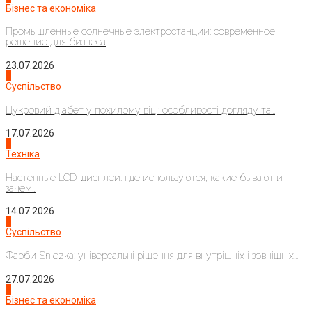
Бізнес та економіка
Промышленные солнечные электростанции: современное
решение для бизнеса
23.07.2026
3
Суспільство
Цукровий діабет у похилому віці: особливості догляду та...
17.07.2026
4
Техніка
Настенные LCD-дисплеи: где используются, какие бывают и
зачем...
14.07.2026
1
Суспільство
Фарби Sniezka: універсальні рішення для внутрішніх і зовнішніх...
27.07.2026
2
Бізнес та економіка