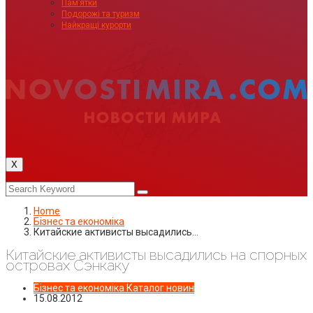
Пам’ятки
Подорожі та туризм
Найкращі курорти
X
Home
Бізнес та економіка
Китайские активисты высадились…
Китайские активисты высадились на спорных
островах Сэнкаку
Бізнес та економіка
Каталог новин
15.08.2012