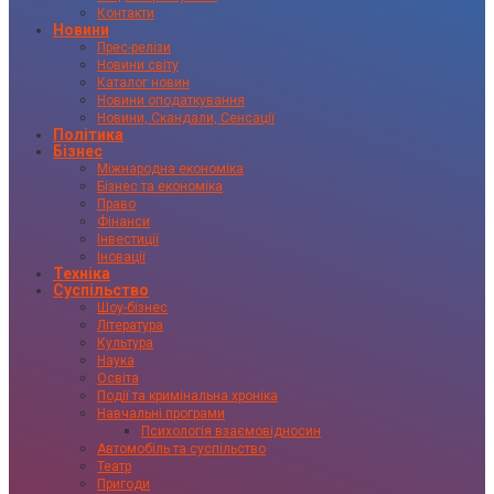
Контакти
Новини
Прес-релізи
Новини світу
Каталог новин
Новини оподаткування
Новини, Скандали, Сенсації
Політика
Бізнес
Міжнародна економіка
Бізнес та економіка
Право
Фінанси
Інвестиції
Іновації
Техніка
Суспільство
Шоу-бізнес
Література
Культура
Наука
Освіта
Події та кримінальна хроніка
Навчальні програми
Психологія взаємовідносин
Автомобіль та суспільство
Театр
Пригоди