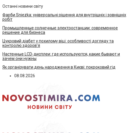
Останні новини світу
Фарби Sniezka: універсальні рішення для внутрішніх і зовнішніх
робіт
Промышленные солнечные электростанции: современное
решение для бизнеса
Цукровий діабет у похилому віці: особливості догляду та
контролю здоров’я
Настенные LCD-дисплеи: где используются, какие бывают и
зачем они нужны
Як організувати день народження в Києві: покроковий гід
08.08.2026