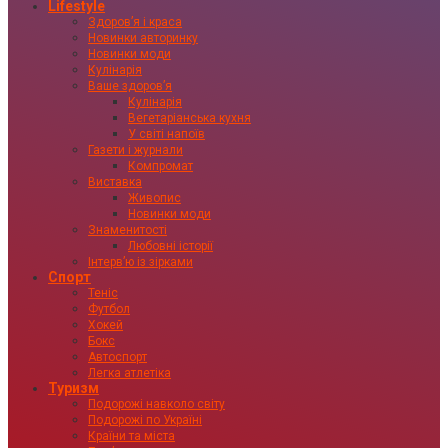
Lifestyle
Здоровʼя і краса
Новинки авторинку
Новинки моди
Кулінарія
Ваше здоровʼя
Кулінарія
Вегетаріанська кухня
У світі напоїв
Газети і журнали
Компромат
Виставка
Живопис
Новинки моди
Знаменитості
Любовні історії
Інтервʼю із зірками
Спорт
Теніс
Футбол
Хокей
Бокс
Автоспорт
Легка атлетіка
Туризм
Подорожі навколо світу
Подорожі по Україні
Країни та міста