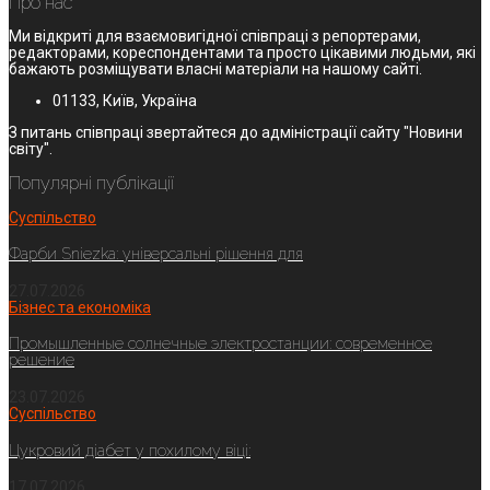
Про нас
Ми відкриті для взаємовигідної співпраці з репортерами,
редакторами, кореспондентами та просто цікавими людьми, які
бажають розміщувати власні матеріали на нашому сайті.
01133, Київ, Україна
З питань співпраці звертайтеся до адміністрації сайту "Новини
світу".
Популярні публікації
Суспільство
Фарби Sniezka: універсальні рішення для
27.07.2026
Бізнес та економіка
Промышленные солнечные электростанции: современное
решение
23.07.2026
Суспільство
Цукровий діабет у похилому віці:
17.07.2026