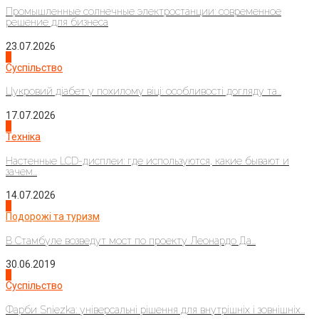
Промышленные солнечные электростанции: современное
решение для бизнеса
23.07.2026
3
Суспільство
Цукровий діабет у похилому віці: особливості догляду та...
17.07.2026
4
Техніка
Настенные LCD-дисплеи: где используются, какие бывают и
зачем...
14.07.2026
1
Подорожі та туризм
В Стамбуле возведут мост по проекту Леонардо Да...
30.06.2019
2
Суспільство
Фарби Sniezka: універсальні рішення для внутрішніх і зовнішніх...