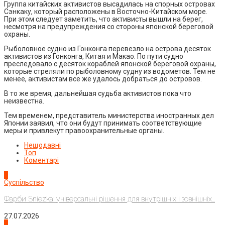
Группа китайских активистов высадилась на спорных островах
Сэнкаку, который расположены в Восточно-Китайском море.
При этом следует заметить, что активисты вышли на берег,
несмотря на предупреждения со стороны японской береговой
охраны.
Рыболовное судно из Гонконга перевезло на острова десяток
активистов из Гонконга, Китая и Макао. По пути судно
преследовало с десяток кораблей японской береговой охраны,
которые стреляли по рыболовному судну из водометов. Тем не
менее, активистам все же удалось добраться до островов.
В то же время, дальнейшая судьба активистов пока что
неизвестна.
Тем временем, представитель министерства иностранных дел
Японии заявил, что они будут принимать соответствующие
меры и привлекут правоохранительные органы.
Нещодавні
Топ
Коментарі
1
Суспільство
Фарби Sniezka: універсальні рішення для внутрішніх і зовнішніх...
27.07.2026
2