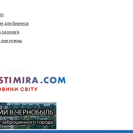
біт
е для бизнеса
ю здоров’я
м они нужны