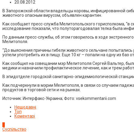
20.08.2012
В Запорожской области владельцы коровы, инфицированной сибир
животного опасным вирусом, объявлен карантин.
Как сообщает пресс-служба Мелитопольского горисполкома, “в с
исследование показали, что полуторагодовалая телка была инфи
По данным пресс-службы, об этом говорилось в ходе экстренно
Мелитополя.
“До выяснения причины гибели животного сельчане попытались р
успели употребить их в пищу. Еще 10 кг – попали на одну из баз 
Как сообщил на совещании мэр Мелитополя Сергей Вальтер, были 
медики и назначили профилактическое лечение, как и трем работ
В эпидотделе городской санитарно-эпидемиологической станции
Как подчеркнули в мэрии Мелитополя, в связи со случаем падеж
продуктов в торговой сети и на рынках.
Источник: Интерфакс-Украина; Фото: vsekommentarii.com
Нещодавні
Топ
Коментарі
1
Суспільство