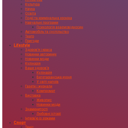
Культура
Наука
Освіта
Події та кримінальна хроніка
Навчальні програми
Психологія взаємовідносин
Автомобіль та суспільство
Театр
Пригоди
Lifestyle
Здоровʼя і краса
Новинки авторинку
Новинки моди
Кулінарія
Ваше здоровʼя
Кулінарія
Вегетаріанська кухня
У світі напоїв
Газети і журнали
Компромат
Виставка
Живопис
Новинки моди
Знаменитості
Любовні історії
Інтервʼю із зірками
Спорт
Теніс