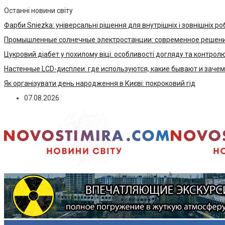
Останні новини світу
Фарби Sniezka: універсальні рішення для внутрішніх і зовнішніх ро
Промышленные солнечные электростанции: современное решени
Цукровий діабет у похилому віці: особливості догляду та контрол
Настенные LCD-дисплеи: где используются, какие бывают и заче
Як організувати день народження в Києві: покроковий гід
07.08.2026