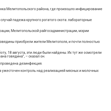
сенка Мелитопольского района, где произошло инфицирование
случай падежа крупного рогатого скота: лабораторные
трации, Мелитопольской райгосадминистрации, мэрии
 говядины приобрели жители Мелитополя, и почти полностью
ту, 18 августа, эти люди были найдены. Их тут же осмотрели
на говядина”, – сказал он.
а проведена дезинфекция.
на ужесточен контроль над реализацией мясных и молочных