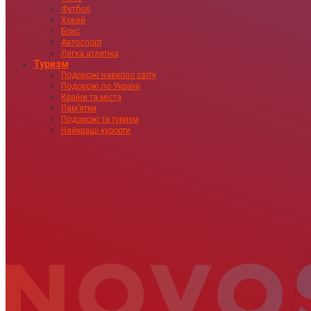
Футбол
Хокей
Бокс
Автоспорт
Легка атлетіка
Туризм
Подорожі навколо світу
Подорожі по Україні
Країни та міста
Пам’ятки
Подорожі та туризм
Найкращі курорти