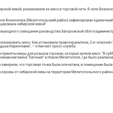
ской язвой, реализовали ее мясо в торговой сети. В селе Возне
еле Вознесенка (Мелитопольский район) зафиксирован единичный 
цирована сибирской язвой”.
го выездного совещания руководства Запорожской облгосадминис
еализовать мясо. Как установили правоохранители, 2 кг опасной
отдыха Кирилловки”, – отмечает пресс-служба.
приняты меры для розыска горожан, которые купили мясо. “В суббо
никам магазина “Евгения” в Новом Мелитополе, где было реализова
 заверили, что торговая точка была опечатана, в помещении был
а коровы от сибирской язвы на территории Мелитопольского райо