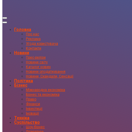
Головна
Про нас
Реклама
Угода користувача
Контакти
Новини
Прес-релізи
Новини світу
Каталог новин
Новини оподаткування
Новини, Скандали, Сенсації
Політика
Бізнес
Міжнародна економіка
Бізнес та економіка
Право
Фінанси
Інвестиції
Іновації
Техніка
Суспільство
Шоу-бізнес
Література