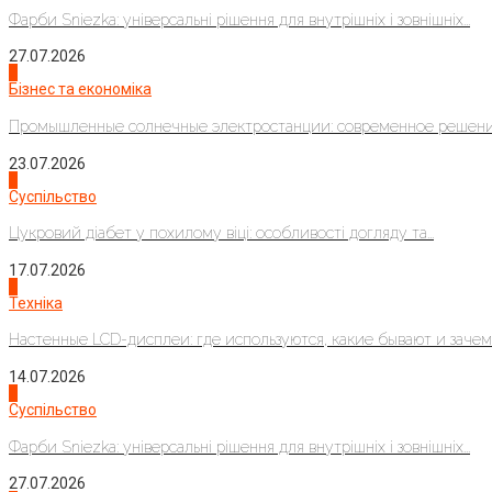
Фарби Sniezka: універсальні рішення для внутрішніх і зовнішніх...
27.07.2026
2
Бізнес та економіка
Промышленные солнечные электростанции: современное решени
23.07.2026
3
Суспільство
Цукровий діабет у похилому віці: особливості догляду та...
17.07.2026
4
Техніка
Настенные LCD-дисплеи: где используются, какие бывают и зачем..
14.07.2026
1
Суспільство
Фарби Sniezka: універсальні рішення для внутрішніх і зовнішніх...
27.07.2026