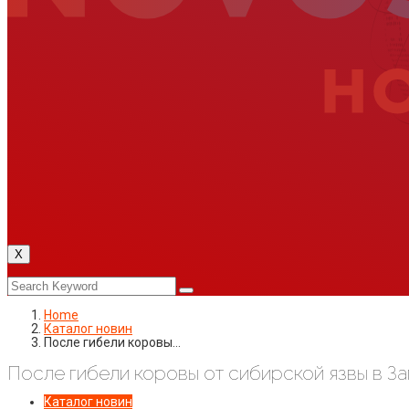
X
Home
Каталог новин
После гибели коровы…
После гибели коровы от сибирской язвы в З
Каталог новин