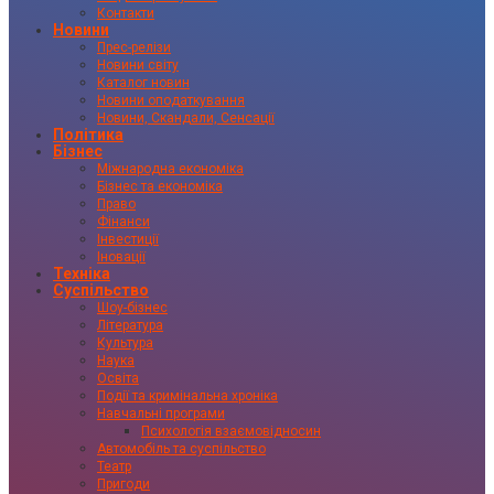
Контакти
Новини
Прес-релізи
Новини світу
Каталог новин
Новини оподаткування
Новини, Скандали, Сенсації
Політика
Бізнес
Міжнародна економіка
Бізнес та економіка
Право
Фінанси
Інвестиції
Іновації
Техніка
Суспільство
Шоу-бізнес
Література
Культура
Наука
Освіта
Події та кримінальна хроніка
Навчальні програми
Психологія взаємовідносин
Автомобіль та суспільство
Театр
Пригоди