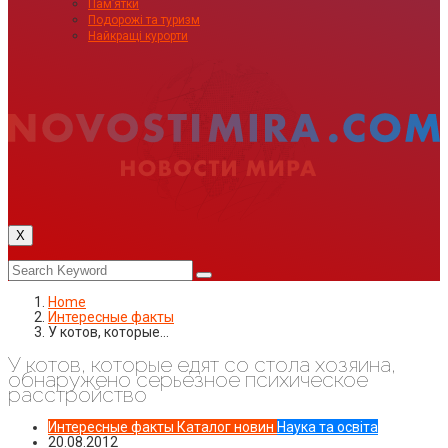
Пам’ятки
Подорожі та туризм
Найкращі курорти
X
Home
Интересные факты
У котов, которые…
У котов, которые едят со стола хозяина,
обнаружено серьезное психическое
расстройство
Интересные факты
Каталог новин
Наука та освіта
20.08.2012