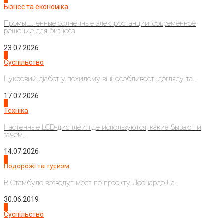
Бізнес та економіка
Промышленные солнечные электростанции: современное
решение для бизнеса
23.07.2026
3
Суспільство
Цукровий діабет у похилому віці: особливості догляду та...
17.07.2026
4
Техніка
Настенные LCD-дисплеи: где используются, какие бывают и
зачем...
14.07.2026
1
Подорожі та туризм
В Стамбуле возведут мост по проекту Леонардо Да...
30.06.2019
2
Суспільство