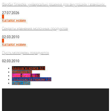
Фарби Sniezka: універсальні рішення для внутрішніх і зовнішніх...
27.07.2026
3
Каталог новин
Секреты хранения молочных продуктов
02.03.2010
4
Каталог новин
Пусть молодежь порадуется
02.03.2010
Здоров'я і краса
321
Кулінарія
94
Новинки моди
63
Подорожі та туризм
125
Спорт
1224