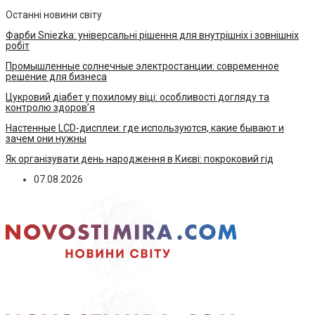
Останні новини світу
Фарби Sniezka: універсальні рішення для внутрішніх і зовнішніх
робіт
Промышленные солнечные электростанции: современное
решение для бизнеса
Цукровий діабет у похилому віці: особливості догляду та
контролю здоров’я
Настенные LCD-дисплеи: где используются, какие бывают и
зачем они нужны
Як організувати день народження в Києві: покроковий гід
07.08.2026