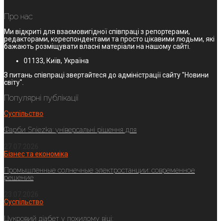
Про нас
Ми відкриті для взаємовигідної співпраці з репортерами,
редакторами, кореспондентами та просто цікавими людьми, які
бажають розміщувати власні матеріали на нашому сайті.
01133, Київ, Україна
З питань співпраці звертайтеся до адміністрації сайту "Новини
світу".
Популярні публікації
Суспільство
Фарби Sniezka: універсальні рішення для
27.07.2026
Бізнес та економіка
Промышленные солнечные электростанции: современное
решение
23.07.2026
Суспільство
Цукровий діабет у похилому віці: