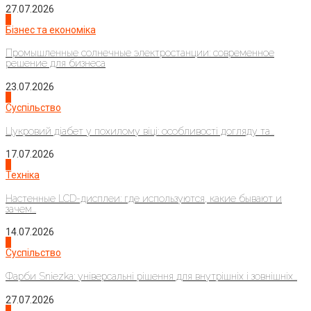
27.07.2026
2
Бізнес та економіка
Промышленные солнечные электростанции: современное
решение для бизнеса
23.07.2026
3
Суспільство
Цукровий діабет у похилому віці: особливості догляду та...
17.07.2026
4
Техніка
Настенные LCD-дисплеи: где используются, какие бывают и
зачем...
14.07.2026
1
Суспільство
Фарби Sniezka: універсальні рішення для внутрішніх і зовнішніх...
27.07.2026
2