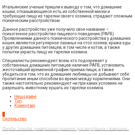
Итальянские ученые пришли к выводу о том, что домашние
кошки, отказывающиеся есть из собственной миски и
требующие пищу из тарелки своего хозяина, страдают сложным
психическим расстройством.
Данное расстройство уже получило свое название –
психогенное расстройство пищевого поведения (PAFB).
Проявлениями данного психического расстройства у домашних
кошек являются регулярное лазанье на стол хозяев, кража еды
у других домашних питомцев, в том числе и котов, а также
попытки украсть пищу из тарелки хозяина.
Специалисты рекомендуют всем, кто подозревает у
собственных домашних питомцев наличие PAFB, установить
жесточайший временной график приема пищи, а также
убедиться в том, что их домашние любимцы не добывают себе
пропитание иным способом во время между кормлениями. Они
также настоятельно рекомендуют ни при каких условиях не
разрешать животному кушать из тарелки хозяина.
Нещодавні
Топ
Коментарі
1
Суспільство
Фарби Sniezka: універсальні рішення для внутрішніх і зовнішніх...