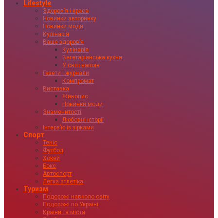
Lifestyle
Здоровʼя і краса
Новинки авторинку
Новинки моди
Кулінарія
Ваше здоровʼя
Кулінарія
Вегетаріанська кухня
У світі напоїв
Газети і журнали
Компромат
Виставка
Живопис
Новинки моди
Знаменитості
Любовні історії
Інтервʼю із зірками
Спорт
Теніс
Футбол
Хокей
Бокс
Автоспорт
Легка атлетіка
Туризм
Подорожі навколо світу
Подорожі по Україні
Країни та міста