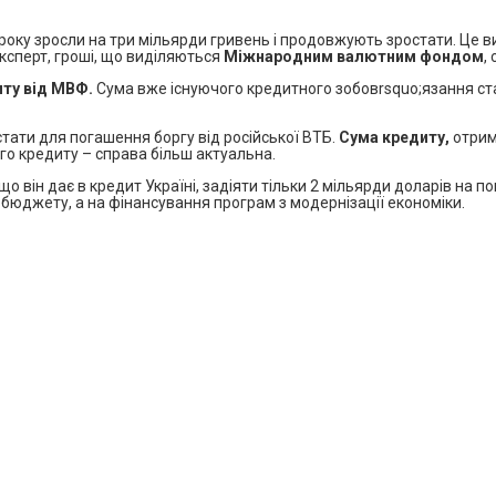
року зросли на три мільярди гривень і продовжують зростати. Це в
ксперт, гроші, що виділяються
Міжнародним валютним фондом
,
ту від МВФ.
Сума вже існуючого кредитного зобовrsquo;язання стан
тати для погашення боргу від російської ВТБ.
Сума кредиту,
отрима
ого кредиту – справа більш актуальна.
що він дає в кредит Україні, задіяти тільки 2 мільярди доларів на п
юджету, а на фінансування програм з модернізації економіки.