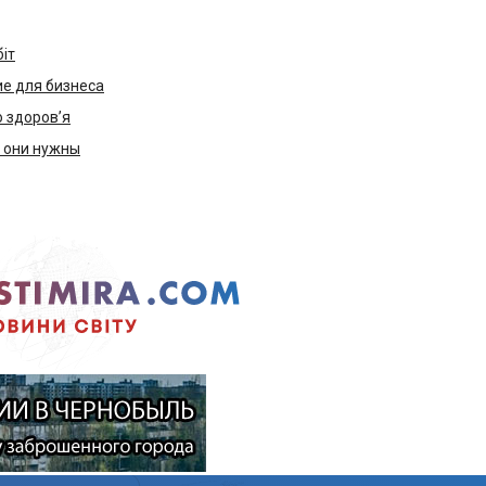
біт
е для бизнеса
ю здоров’я
м они нужны