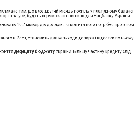
икликано тим, що вже другий місяць поспіль у платіжному балансі
 скоріш за усе, будуть спрямовані повністю для Нацбанку України.
овить 10,7 мільярдів доларів, і сплатити його потрібно протягом
ного в Росії, становить два мільярди доларів і відсотки по ньому
окриття
дефіциту бюджету
України. Більшу частину кредиту слід