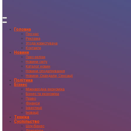
Головна
Про нас
Реклама
Угода користувача
Контакти
Новини
Прес-релізи
Новини світу
Каталог новин
Новини оподаткування
Новини, Скандали, Сенсації
Політика
Бізнес
Міжнародна економіка
Бізнес та економіка
Право
Фінанси
Інвестиції
Іновації
Техніка
Суспільство
Шоу-бізнес
Література