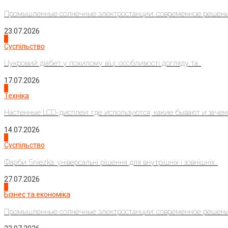
Промышленные солнечные электростанции: современное решени
23.07.2026
3
Суспільство
Цукровий діабет у похилому віці: особливості догляду та...
17.07.2026
4
Техніка
Настенные LCD-дисплеи: где используются, какие бывают и зачем..
14.07.2026
1
Суспільство
Фарби Sniezka: універсальні рішення для внутрішніх і зовнішніх...
27.07.2026
2
Бізнес та економіка
Промышленные солнечные электростанции: современное решени