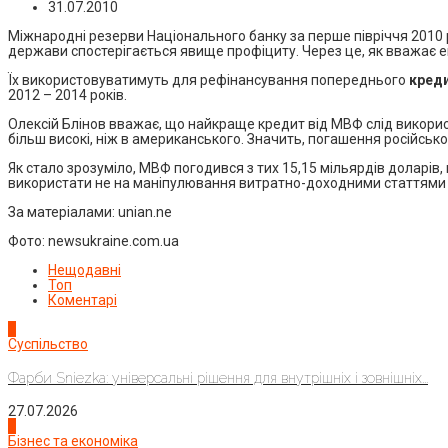
31.07.2010
Міжнародні резерви Національного банку за перше півріччя 2010 
держави спостерігається явище профіциту. Через це, як вважає е
Їх використовуватимуть для рефінансування попереднього
креди
2012 – 2014 років.
Олексій Блінов вважає, що найкраще кредит від МВФ слід викорис
більш високі, ніж в американського. Значить, погашення російськ
Як стало зрозуміло, МВФ погодився з тих 15,15 мільярдів доларів, 
використати не на маніпулювання витратно-доходними статтями б
За матеріалами: unian.ne
Фото: newsukraine.com.ua
Нещодавні
Топ
Коментарі
1
Суспільство
Фарби Sniezka: універсальні рішення для внутрішніх і зовнішніх...
27.07.2026
2
Бізнес та економіка