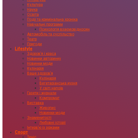
Культура
Наука
Освіта
Події та кримінальна хроніка
Навчальні програми
Психологія взаємовідносин
Автомобіль та суспільство
Театр
Пригоди
Lifestyle
Здоровʼя і краса
Новинки авторинку
Новинки моди
Кулінарія
Ваше здоровʼя
Кулінарія
Вегетаріанська кухня
У світі напоїв
Газети і журнали
Компромат
Виставка
Живопис
Новинки моди
Знаменитості
Любовні історії
Інтервʼю із зірками
Спорт
Теніс