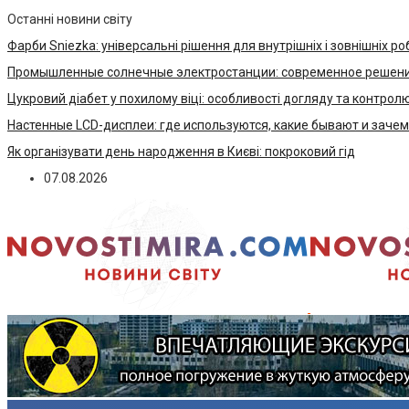
Останні новини світу
Фарби Sniezka: універсальні рішення для внутрішніх і зовнішніх ро
Промышленные солнечные электростанции: современное решени
Цукровий діабет у похилому віці: особливості догляду та контрол
Настенные LCD-дисплеи: где используются, какие бывают и заче
Як організувати день народження в Києві: покроковий гід
07.08.2026