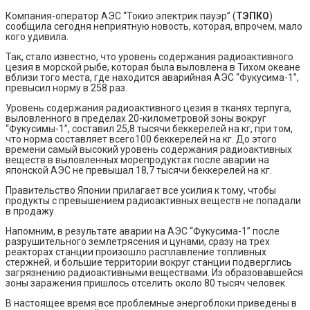
Компания-оператор АЭС “Токио электрик пауэр” (
ТЭПКО
)
сообщила сегодня неприятную новость, которая, впрочем, мало
кого удивила.
Так, стало известно, что уровень содержания радиоактивного
цезия в морской рыбе, которая была выловлена в Тихом океане
вблизи того места, где находится аварийная АЭС “Фукусима-1”,
превысил норму в 258 раз.
Уровень содержания радиоактивного цезия в тканях терпуга,
выловленного в пределах 20-километровой зоны вокруг
“Фукусимы-1”, составил 25,8 тысячи беккерелей на кг, при том,
что норма составляет всего100 беккерелей на кг. До этого
времени самый высокий уровень содержания радиоактивных
веществ в выловленных морепродуктах после аварии на
японской АЭС не превышал 18,7 тысячи беккерелей на кг.
Правительство Японии прилагает все усилия к тому, чтобы
продукты с превышением радиоактивных веществ не попадали
в продажу.
Напомним, в результате аварии на АЭС “Фукусима-1” после
разрушительного землетрясения и цунами, сразу на трех
реакторах станции произошло расплавление топливных
стержней, и большие территории вокруг станции подверглись
загрязнению радиоактивными веществами. Из образовавшейся
зоны заражения пришлось отселить около 80 тысяч человек.
В настоящее время все проблемные энергоблоки приведены в