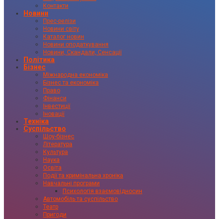
Контакти
Новини
Прес-релізи
Новини світу
Каталог новин
Новини оподаткування
Новини, Скандали, Сенсації
Політика
Бізнес
Міжнародна економіка
Бізнес та економіка
Право
Фінанси
Інвестиції
Іновації
Техніка
Суспільство
Шоу-бізнес
Література
Культура
Наука
Освіта
Події та кримінальна хроніка
Навчальні програми
Психологія взаємовідносин
Автомобіль та суспільство
Театр
Пригоди