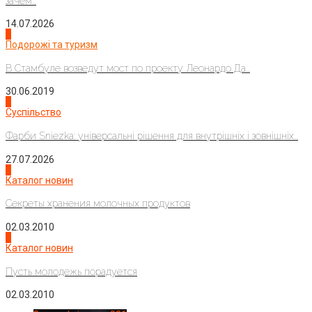
зачем...
14.07.2026
1
Подорожі та туризм
В Стамбуле возведут мост по проекту Леонардо Да...
30.06.2019
2
Суспільство
Фарби Sniezka: універсальні рішення для внутрішніх і зовнішніх...
27.07.2026
3
Каталог новин
Секреты хранения молочных продуктов
02.03.2010
4
Каталог новин
Пусть молодежь порадуется
02.03.2010