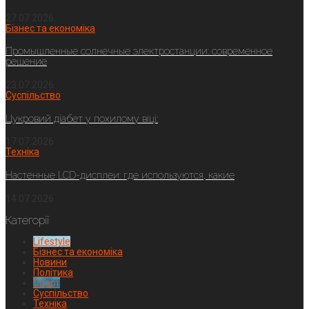
27.07.2026
Бізнес та економіка
Промышленные солнечные электростанции: современное
решение
23.07.2026
Суспільство
Цукровий діабет у похилому віці:
17.07.2026
Техніка
Настенные LCD-дисплеи: где используются, какие
14.07.2026
Категорії
Lifestyle
Бізнес та економіка
Новини
Політика
Спорт
Суспільство
Техніка