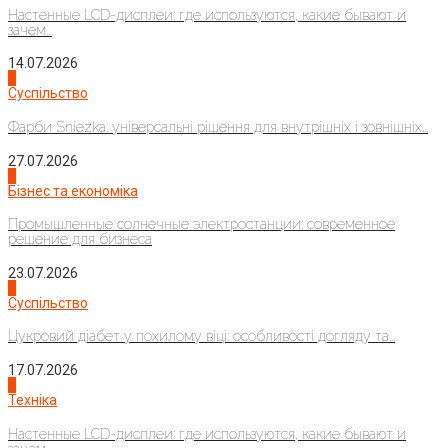
Настенные LCD-дисплеи: где используются, какие бывают и
зачем...
14.07.2026
1
Суспільство
Фарби Sniezka: універсальні рішення для внутрішніх і зовнішніх...
27.07.2026
2
Бізнес та економіка
Промышленные солнечные электростанции: современное
решение для бизнеса
23.07.2026
3
Суспільство
Цукровий діабет у похилому віці: особливості догляду та...
17.07.2026
4
Техніка
Настенные LCD-дисплеи: где используются, какие бывают и