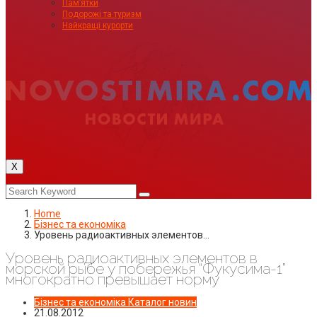
Пам’ятки
Подорожі та туризм
Найкращі курорти
X
Home
Бізнес та економіка
Уровень радиоактивных элементов…
Уровень радиоактивных элементов в
морской рыбе у побережья “Фукусима-1”
многократно превышает норму
Бізнес та економіка
Каталог новин
21.08.2012