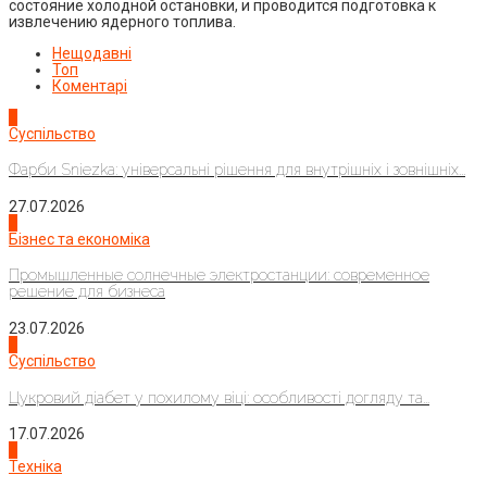
состояние холодной остановки, и проводится подготовка к
извлечению ядерного топлива.
Нещодавні
Топ
Коментарі
1
Суспільство
Фарби Sniezka: універсальні рішення для внутрішніх і зовнішніх...
27.07.2026
2
Бізнес та економіка
Промышленные солнечные электростанции: современное
решение для бизнеса
23.07.2026
3
Суспільство
Цукровий діабет у похилому віці: особливості догляду та...
17.07.2026
4
Техніка