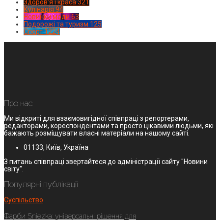
Здоров'я і краса
321
Кулінарія
94
Новинки моди
63
Подорожі та туризм
125
Спорт
1224
Про нас
Ми відкриті для взаємовигідної співпраці з репортерами,
редакторами, кореспондентами та просто цікавими людьми, які
бажають розміщувати власні матеріали на нашому сайті.
01133, Київ, Україна
З питань співпраці звертайтеся до адміністрації сайту "Новини
світу".
Популярні публікації
Суспільство
Фарби Sniezka: універсальні рішення для