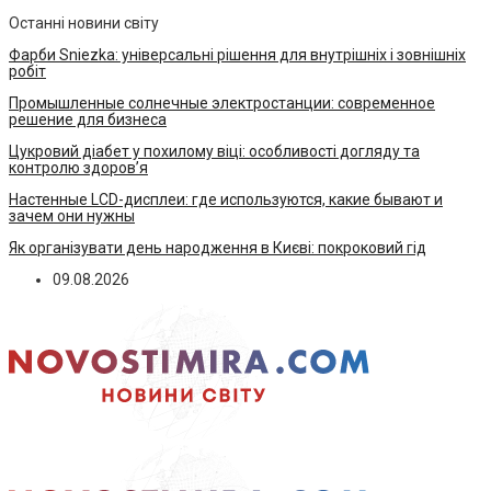
Останні новини світу
Фарби Sniezka: універсальні рішення для внутрішніх і зовнішніх
робіт
Промышленные солнечные электростанции: современное
решение для бизнеса
Цукровий діабет у похилому віці: особливості догляду та
контролю здоров’я
Настенные LCD-дисплеи: где используются, какие бывают и
зачем они нужны
Як організувати день народження в Києві: покроковий гід
09.08.2026