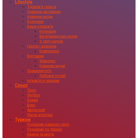
Lifestyle
Здоровʼя і краса
Новинки авторинку
Новинки моди
Кулінарія
Ваше здоровʼя
Кулінарія
Вегетаріанська кухня
У світі напоїв
Газети і журнали
Компромат
Виставка
Живопис
Новинки моди
Знаменитості
Любовні історії
Інтервʼю із зірками
Спорт
Теніс
Футбол
Хокей
Бокс
Автоспорт
Легка атлетіка
Туризм
Подорожі навколо світу
Подорожі по Україні
Країни та міста