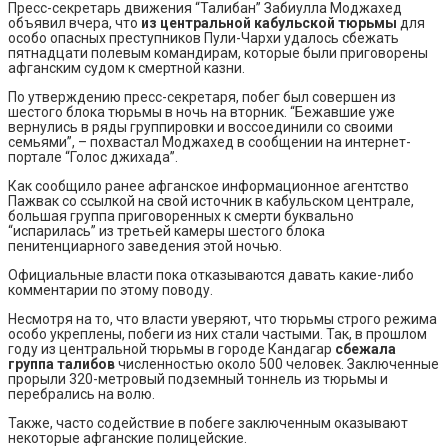
Пресс-секретарь движения “Талибан” Забиулла Моджахед
объявил вчера, что
из центральной кабульской тюрьмы
для
особо опасных преступников Пули-Чархи удалось сбежать
пятнадцати полевым командирам, которые были приговорены
афганским судом к смертной казни.
По утверждению пресс-секретаря, побег был совершен из
шестого блока тюрьмы в ночь на вторник. “Бежавшие уже
вернулись в ряды группировки и воссоединили со своими
семьями”, – похвастал Моджахед в сообщении на интернет-
портале “Голос джихада”.
Как сообщило ранее афганское информационное агентство
Пажвак со ссылкой на свой источник в кабульском централе,
большая группа приговоренных к смерти буквально
“испарилась” из третьей камеры шестого блока
пенитенциарного заведения этой ночью.
Официальные власти пока отказываются давать какие-либо
комментарии по этому поводу.
Несмотря на то, что власти уверяют, что тюрьмы строго режима
особо укреплены, побеги из них стали частыми. Так, в прошлом
году из центральной тюрьмы в городе Кандагар
сбежала
группа талибов
численностью около 500 человек. Заключенные
прорыли 320-метровый подземный тоннель из тюрьмы и
перебрались на волю.
Также, часто содействие в побеге заключенным оказывают
некоторые афганские полицейские.