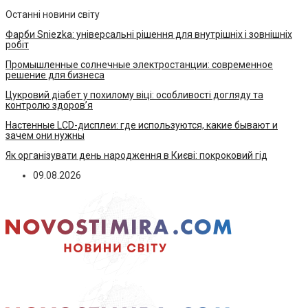
Останні новини світу
Фарби Sniezka: універсальні рішення для внутрішніх і зовнішніх
робіт
Промышленные солнечные электростанции: современное
решение для бизнеса
Цукровий діабет у похилому віці: особливості догляду та
контролю здоров’я
Настенные LCD-дисплеи: где используются, какие бывают и
зачем они нужны
Як організувати день народження в Києві: покроковий гід
09.08.2026