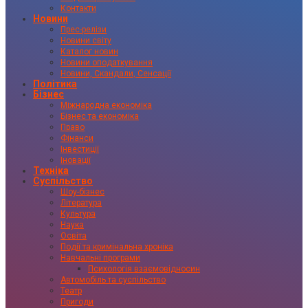
Контакти
Новини
Прес-релізи
Новини світу
Каталог новин
Новини оподаткування
Новини, Скандали, Сенсації
Політика
Бізнес
Міжнародна економіка
Бізнес та економіка
Право
Фінанси
Інвестиції
Іновації
Техніка
Суспільство
Шоу-бізнес
Література
Культура
Наука
Освіта
Події та кримінальна хроніка
Навчальні програми
Психологія взаємовідносин
Автомобіль та суспільство
Театр
Пригоди