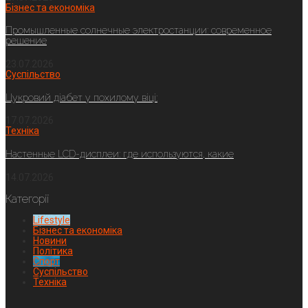
Бізнес та економіка
Промышленные солнечные электростанции: современное
решение
23.07.2026
Суспільство
Цукровий діабет у похилому віці:
17.07.2026
Техніка
Настенные LCD-дисплеи: где используются, какие
14.07.2026
Категорії
Lifestyle
Бізнес та економіка
Новини
Політика
Спорт
Суспільство
Техніка