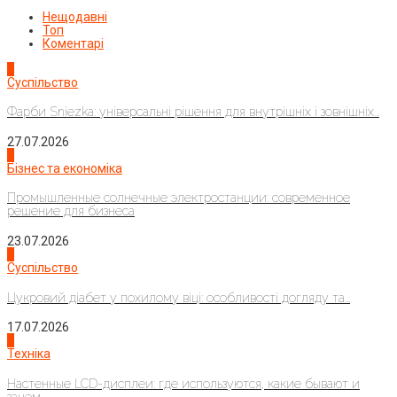
Нещодавні
Топ
Коментарі
1
Суспільство
Фарби Sniezka: універсальні рішення для внутрішніх і зовнішніх...
27.07.2026
2
Бізнес та економіка
Промышленные солнечные электростанции: современное
решение для бизнеса
23.07.2026
3
Суспільство
Цукровий діабет у похилому віці: особливості догляду та...
17.07.2026
4
Техніка
Настенные LCD-дисплеи: где используются, какие бывают и
зачем...