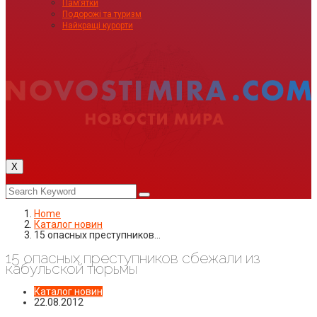
Пам’ятки
Подорожі та туризм
Найкращі курорти
X
Home
Каталог новин
15 опасных преступников…
15 опасных преступников сбежали из
кабульской тюрьмы
Каталог новин
22.08.2012