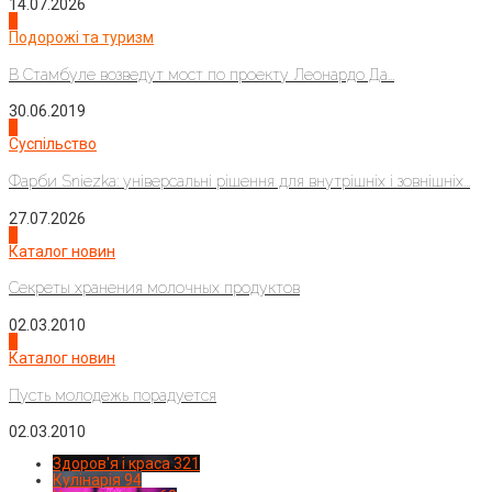
14.07.2026
1
Подорожі та туризм
В Стамбуле возведут мост по проекту Леонардо Да...
30.06.2019
2
Суспільство
Фарби Sniezka: універсальні рішення для внутрішніх і зовнішніх...
27.07.2026
3
Каталог новин
Секреты хранения молочных продуктов
02.03.2010
4
Каталог новин
Пусть молодежь порадуется
02.03.2010
Здоров'я і краса
321
Кулінарія
94