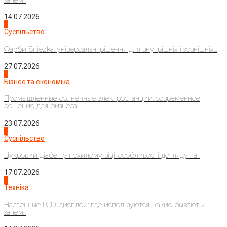
14.07.2026
1
Суспільство
Фарби Sniezka: універсальні рішення для внутрішніх і зовнішніх...
27.07.2026
2
Бізнес та економіка
Промышленные солнечные электростанции: современное
решение для бизнеса
23.07.2026
3
Суспільство
Цукровий діабет у похилому віці: особливості догляду та...
17.07.2026
4
Техніка
Настенные LCD-дисплеи: где используются, какие бывают и
зачем...