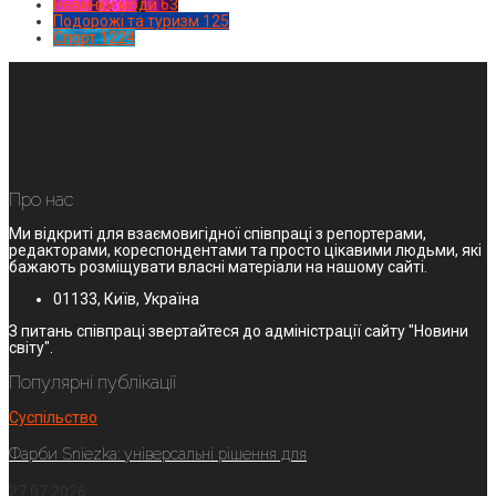
Новинки моди
63
Подорожі та туризм
125
Спорт
1224
Про нас
Ми відкриті для взаємовигідної співпраці з репортерами,
редакторами, кореспондентами та просто цікавими людьми, які
бажають розміщувати власні матеріали на нашому сайті.
01133, Київ, Україна
З питань співпраці звертайтеся до адміністрації сайту "Новини
світу".
Популярні публікації
Суспільство
Фарби Sniezka: універсальні рішення для
27.07.2026