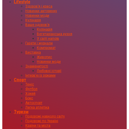
Lifestyle
Здоровʼя і краса
Новинки авторинку
Новинки моди
Кулінарія
Ваше здоровʼя
Кулінарія
Вегетаріанська кухня
У світі напоїв
Газети і журнали
Компромат
Виставка
Живопис
Новинки моди
Знаменитості
Любовні історії
Інтервʼю із зірками
Спорт
Теніс
Футбол
Хокей
Бокс
Автоспорт
Легка атлетіка
Туризм
Подорожі навколо світу
Подорожі по Україні
Країни та міста