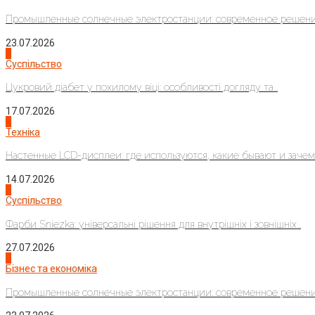
Промышленные солнечные электростанции: современное решени
23.07.2026
3
Суспільство
Цукровий діабет у похилому віці: особливості догляду та...
17.07.2026
4
Техніка
Настенные LCD-дисплеи: где используются, какие бывают и зачем..
14.07.2026
1
Суспільство
Фарби Sniezka: універсальні рішення для внутрішніх і зовнішніх...
27.07.2026
2
Бізнес та економіка
Промышленные солнечные электростанции: современное решени