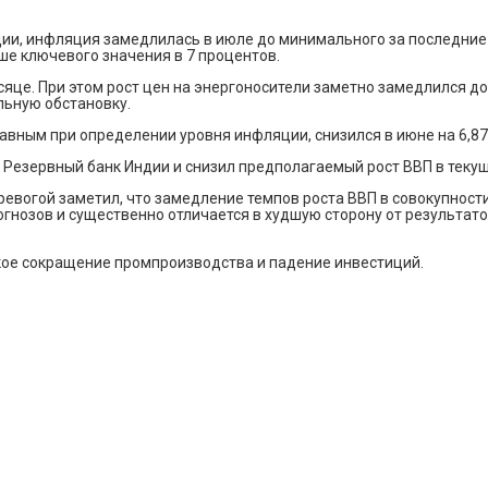
ии, инфляция замедлилась в июле до минимального за последние 
е ключевого значения в 7 процентов.
сяце. При этом рост цен на энергоносители заметно замедлился до 
льную обстановку.
главным при определении уровня инфляции, снизился в июне на 6,8
Резервный банк Индии и снизил предполагаемый рост ВВП в текущем
тревогой заметил, что замедление темпов роста ВВП в совокупност
рогнозов и существенно отличается в худшую сторону от результат
кое сокращение промпроизводства и падение инвестиций.