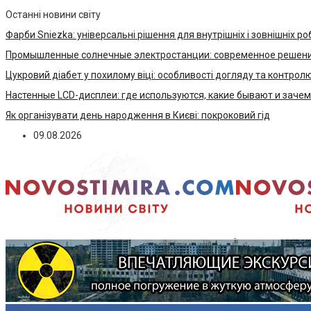
Останні новини світу
Фарби Sniezka: універсальні рішення для внутрішніх і зовнішніх ро
Промышленные солнечные электростанции: современное решени
Цукровий діабет у похилому віці: особливості догляду та контрол
Настенные LCD-дисплеи: где используются, какие бывают и заче
Як організувати день народження в Києві: покроковий гід
09.08.2026