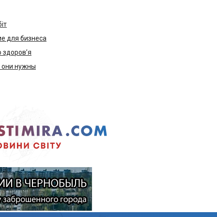
біт
е для бизнеса
ю здоров’я
м они нужны