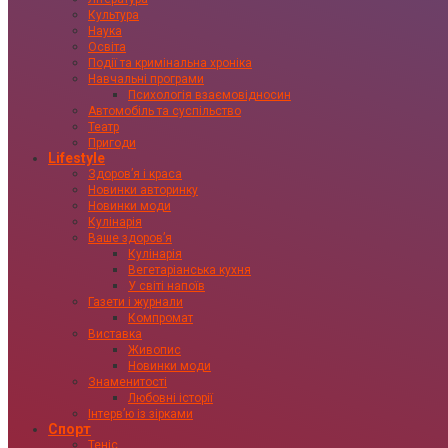
Культура
Наука
Освіта
Події та кримінальна хроніка
Навчальні програми
Психологія взаємовідносин
Автомобіль та суспільство
Театр
Пригоди
Lifestyle
Здоровʼя і краса
Новинки авторинку
Новинки моди
Кулінарія
Ваше здоровʼя
Кулінарія
Вегетаріанська кухня
У світі напоїв
Газети і журнали
Компромат
Виставка
Живопис
Новинки моди
Знаменитості
Любовні історії
Інтервʼю із зірками
Спорт
Теніс