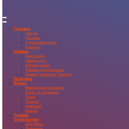
Головна
Про нас
Реклама
Угода користувача
Контакти
Новини
Прес-релізи
Новини світу
Каталог новин
Новини оподаткування
Новини, Скандали, Сенсації
Політика
Бізнес
Міжнародна економіка
Бізнес та економіка
Право
Фінанси
Інвестиції
Іновації
Техніка
Суспільство
Шоу-бізнес
Література