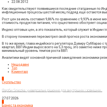
22.08.2012
Как свидетельствуют появившиеся последние статданные по Инд
инфляционные процессы шестой месяц подряд еще остаются выш
Рост цен за июль составил 9,86% по сравнению с 9,93% в июне ме
стоимость продуктов питания, что существенно обостряет социа
Индекс оптовых цен, а это показатель, который служит в Индии 
В сторону понижения пересмотрел свой прогноз роста экономики 
В то же время, глава индийского регулятора Дувиру Суббарао с 
квартал, ВВП Индии вырос всего на 5,3 проц, это заметно ниже п
минимальный уровень темпов роста ВВП.
Аналитики видят основной причиной замедления экономики рез
Нещодавні
Топ
Коментарі
1
Суспільство
Фарби Sniezka: універсальні рішення для внутрішніх і зовнішніх...
27.07.2026
2
Бізнес та економіка