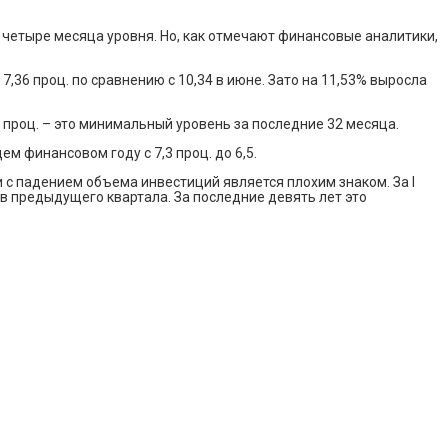
четыре месяца уровня. Но, как отмечают финансовые аналитики,
7,36 проц. по сравнению с 10,34 в июне. Зато на 11,53% выросла
7 проц. – это минимальный уровень за последние 32 месяца.
 финансовом году с 7,3 проц. до 6,5.
и с падением объема инвестиций является плохим знаком. За I
ов предыдущего квартала. За последние девять лет это