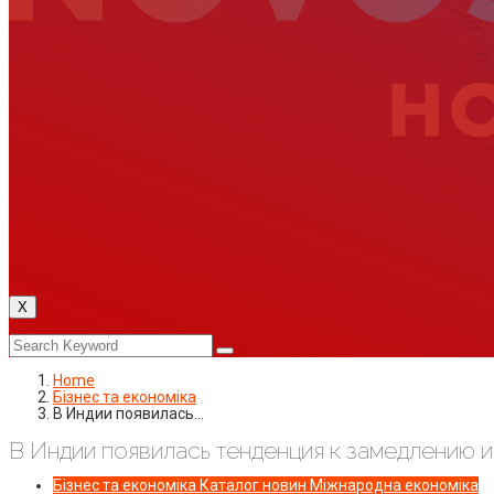
X
Home
Бізнес та економіка
В Индии появилась…
В Индии появилась тенденция к замедлению 
Бізнес та економіка
Каталог новин
Міжнародна економіка