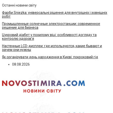
Останні новини світу
Фарби Sniezka: універсальні рішення для внутрішніх і зовнішніх
робіт
Промышленные солнечные электростанции: современное
решение для бизнеса
Цукровий діабет у похилому віці: особливості догляду та
контролю здоров’я
Настенные LCD-дисплеи: где используются, какие бывают и
зачем они нужны
Як організувати день народження в Києві: покроковий гід
08.08.2026