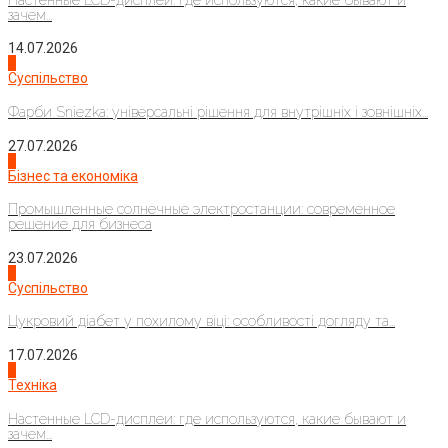
зачем...
14.07.2026
1
Суспільство
Фарби Sniezka: універсальні рішення для внутрішніх і зовнішніх...
27.07.2026
2
Бізнес та економіка
Промышленные солнечные электростанции: современное
решение для бизнеса
23.07.2026
3
Суспільство
Цукровий діабет у похилому віці: особливості догляду та...
17.07.2026
4
Техніка
Настенные LCD-дисплеи: где используются, какие бывают и
зачем...