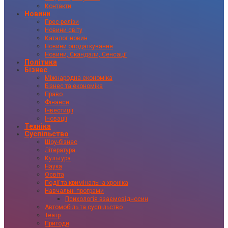
Контакти
Новини
Прес-релізи
Новини світу
Каталог новин
Новини оподаткування
Новини, Скандали, Сенсації
Політика
Бізнес
Міжнародна економіка
Бізнес та економіка
Право
Фінанси
Інвестиції
Іновації
Техніка
Суспільство
Шоу-бізнес
Література
Культура
Наука
Освіта
Події та кримінальна хроніка
Навчальні програми
Психологія взаємовідносин
Автомобіль та суспільство
Театр
Пригоди