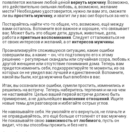
появляется желание любой ценой
вернуть мужчину
. Возможно,
это действительно сильная любовь, а, возможно, желание
мести? Необходимо удостоверится, нужно ли вам это, сможете
ли вы
простить мужчину
, и хватит ли у вас сил бороться за него.
Постарайтесь найти что-то общее, что, возможно, ещё между
вами осталось. Вспомните всё важное и хорошее, что связывает
вас. Может быть это общие дети, друзья, животные, дела,
работа и
приятные воспоминания
. Следует отталкиваться не
от своих интересов и желаний, а от
интересов мужчины
.
Проанализируйте сложившуюся ситуацию, какие ошибки
совершили вы, а какие – он, что подтолкнуло его к этому
решению – регулярные скандалы или случайная ссора, любовь к
другой женщине или отсутствие понимания дома. Теперь вам
придется изменить себя, подкорректируйте те моменты, из-за
которых он не увидел вас лучшей и единственной. Вспомните,
какой вы были, когда мужчина был влюблён в вас.
Итак, вы осознали все ошибки, сумели простить, изменились и
решились на встречу. Теперь наберитесь терпения и ни на чем
не настаивайте. Целью вашей первой встречи должно быть
примирение, а не дальнейшее
выяснение отношений
. Ищите
новые темы для разговоров и избегайте острых углов.
Не навязывайте себя. Не умоляйте его вернуться, не плачьте и
не оправдывайтесь, это ещё больше оттолкнёт от вас мужчину.
Не показывайте свою
зависимость от любимого
, пусть он
видит, что вы способны прожить и без него.