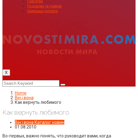
Пам’ятки
Подорожі та туризм
Найкращі курорти
X
Home
Він і вона
Как вернуть любимого
Как вернуть любимого
Він і вона
Каталог новин
01.08.2010
Во-первых, важно понять, что руководит вами, когда