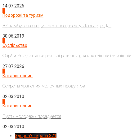
14.07.2026
1
Подорожі та туризм
В Стамбуле возведут мост по проекту Леонардо Да...
30.06.2019
2
Суспільство
Фарби Sniezka: універсальні рішення для внутрішніх і зовнішніх...
27.07.2026
3
Каталог новин
Секреты хранения молочных продуктов
02.03.2010
4
Каталог новин
Пусть молодежь порадуется
02.03.2010
Здоров'я і краса
321