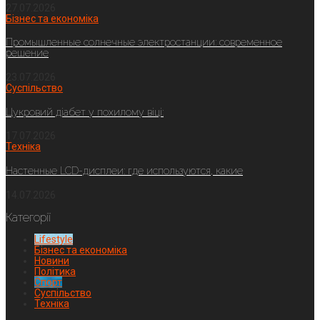
27.07.2026
Бізнес та економіка
Промышленные солнечные электростанции: современное
решение
23.07.2026
Суспільство
Цукровий діабет у похилому віці:
17.07.2026
Техніка
Настенные LCD-дисплеи: где используются, какие
14.07.2026
Категорії
Lifestyle
Бізнес та економіка
Новини
Політика
Спорт
Суспільство
Техніка