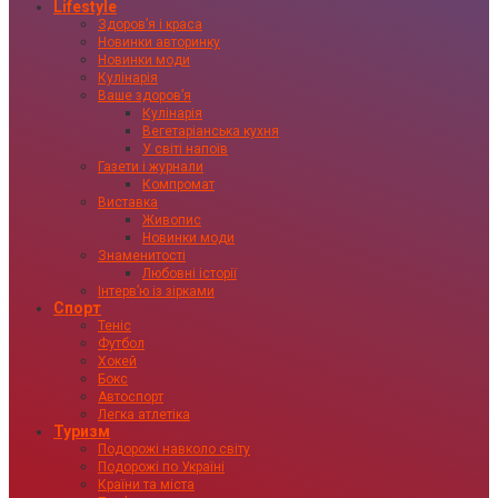
Lifestyle
Здоровʼя і краса
Новинки авторинку
Новинки моди
Кулінарія
Ваше здоровʼя
Кулінарія
Вегетаріанська кухня
У світі напоїв
Газети і журнали
Компромат
Виставка
Живопис
Новинки моди
Знаменитості
Любовні історії
Інтервʼю із зірками
Спорт
Теніс
Футбол
Хокей
Бокс
Автоспорт
Легка атлетіка
Туризм
Подорожі навколо світу
Подорожі по Україні
Країни та міста