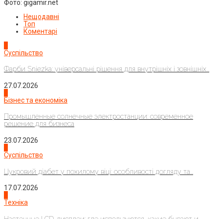
Фото: gigamir.net
Нещодавні
Топ
Коментарі
1
Суспільство
Фарби Sniezka: універсальні рішення для внутрішніх і зовнішніх...
27.07.2026
2
Бізнес та економіка
Промышленные солнечные электростанции: современное
решение для бизнеса
23.07.2026
3
Суспільство
Цукровий діабет у похилому віці: особливості догляду та...
17.07.2026
4
Техніка
Настенные LCD-дисплеи: где используются, какие бывают и