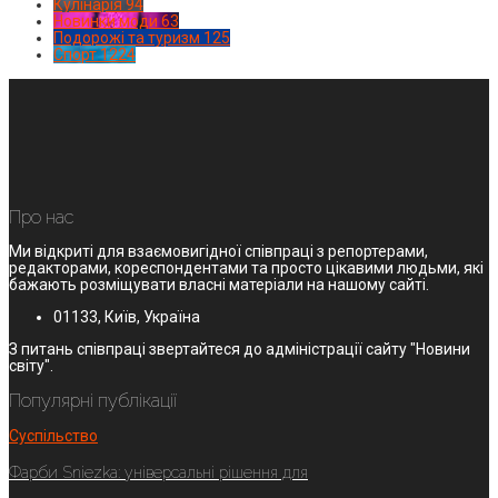
Кулінарія
94
Новинки моди
63
Подорожі та туризм
125
Спорт
1224
Про нас
Ми відкриті для взаємовигідної співпраці з репортерами,
редакторами, кореспондентами та просто цікавими людьми, які
бажають розміщувати власні матеріали на нашому сайті.
01133, Київ, Україна
З питань співпраці звертайтеся до адміністрації сайту "Новини
світу".
Популярні публікації
Суспільство
Фарби Sniezka: універсальні рішення для