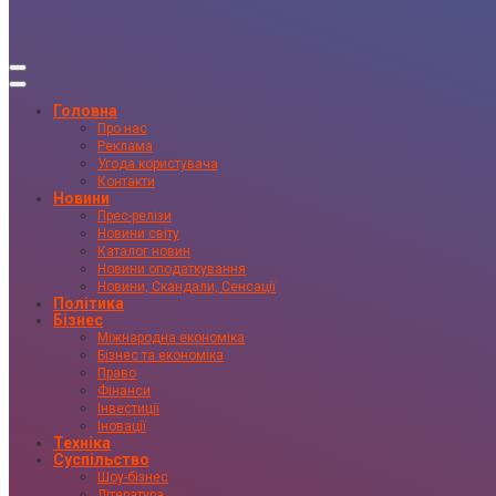
Головна
Про нас
Реклама
Угода користувача
Контакти
Новини
Прес-релізи
Новини світу
Каталог новин
Новини оподаткування
Новини, Скандали, Сенсації
Політика
Бізнес
Міжнародна економіка
Бізнес та економіка
Право
Фінанси
Інвестиції
Іновації
Техніка
Суспільство
Шоу-бізнес
Література