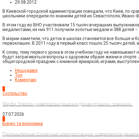
29.08.2012
В Киевской городской администрации поведали, что Киев, по сра
школьники опередили по знаниям детей из Севастополя, Ивано-Ф
В этом году во ВНО участвовали 15 тысяч вчерашних выпускников
медалистами, из них 911 получили золотые медали и 388 детей –
В мэрии заметили, что деток в школах становится все больше и б
первоклашек. В 2011 году в первый класс пошло 25 тысяч детей, а
К слову, тему первого урока в этом учебном году не навязывают 
будут затрагиваться вопросы о здоровом образе жизни и спорте.
общегородской праздник с книжной ярмаркой, играми, выступлен
Нещодавні
Топ
Коментарі
1
Суспільство
Фарби Sniezka: універсальні рішення для внутрішніх і зовнішніх...
27.07.2026
2
Бізнес та економіка
Промышленные солнечные электростанции: современное решени