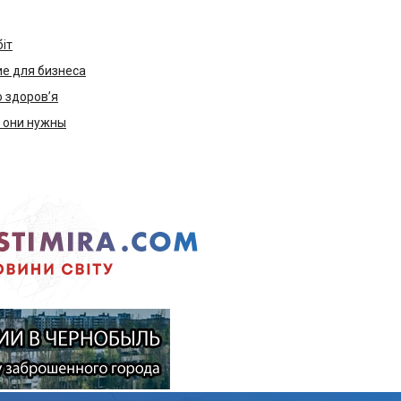
біт
е для бизнеса
ю здоров’я
м они нужны