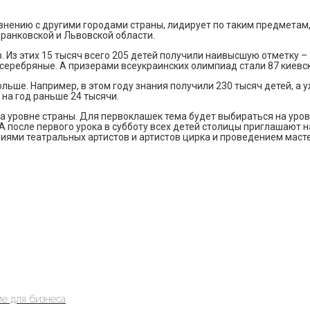
внению с другими городами страны, лидирует по таким предметам, 
ранковской и Львовской области.
. Из этих 15 тысяч всего 205 детей получили наивысшую отметку –
 серебряные. А призерами всеукраинских олимпиад стали 87 киевск
ольше. Например, в этом году знания получили 230 тысяч детей, а 
 на год раньше 24 тысячи.
на уровне страны. Для первоклашек тема будет выбираться на уров
 А после первого урока в субботу всех детей столицы приглашают
иями театральных артистов и артистов цирка и проведением масте
е для бизнеса