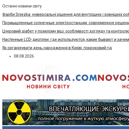
Останні новини світу
Фарби Sniezka: універсальні рішення для внутрішніх і зовнішніх ро
Промышленные солнечные электростанции: современное решени
Цукровий діабет у похилому віці: особливості догляду та контрол
Настенные LCD-дисплеи: где используются, какие бывают и заче
Як організувати день народження в Києві: покроковий гід
08.08.2026