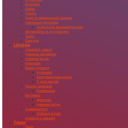
Культура
Наука
Освіта
Події та кримінальна хроніка
Навчальні програми
Психологія взаємовідносин
Автомобіль та суспільство
Театр
Пригоди
Lifestyle
Здоровʼя і краса
Новинки авторинку
Новинки моди
Кулінарія
Ваше здоровʼя
Кулінарія
Вегетаріанська кухня
У світі напоїв
Газети і журнали
Компромат
Виставка
Живопис
Новинки моди
Знаменитості
Любовні історії
Інтервʼю із зірками
Спорт
Теніс