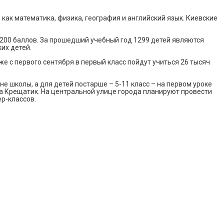
как математика, физика, география и английский язык. Киевские
 200 баллов. За прошедший учебный год 1299 детей являются
их детей.
уже с первого сентября в первый класс пойдут учиться 26 тысяч
не школы, а для детей постарше – 5-11 класс – на первом уроке
 на Крещатик. На центральной улице города планируют провести
р-классов.