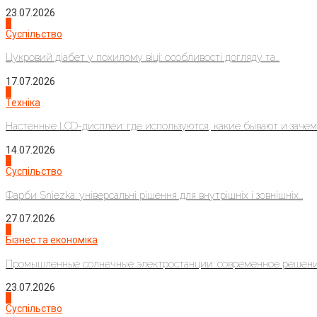
23.07.2026
3
Суспільство
Цукровий діабет у похилому віці: особливості догляду та...
17.07.2026
4
Техніка
Настенные LCD-дисплеи: где используются, какие бывают и зачем..
14.07.2026
1
Суспільство
Фарби Sniezka: універсальні рішення для внутрішніх і зовнішніх...
27.07.2026
2
Бізнес та економіка
Промышленные солнечные электростанции: современное решени
23.07.2026
3
Суспільство