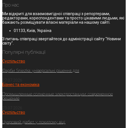
Про нас
Ми відкриті для взаємовигідної співпраці з репортерами,
редакторами, кореспондентами та просто цікавими людьми, які
бажають розміщувати власні матеріали на нашому сайті.
01133, Київ, Україна
З питань співпраці звертайтеся до адміністрації сайту "Новини
світу".
Популярні публікації
Суспільство
Фарби Sniezka: універсальні рішення для
27.07.2026
Бізнес та економіка
Промышленные солнечные электростанции: современное
решение
23.07.2026
Суспільство
Цукровий діабет у похилому віці: