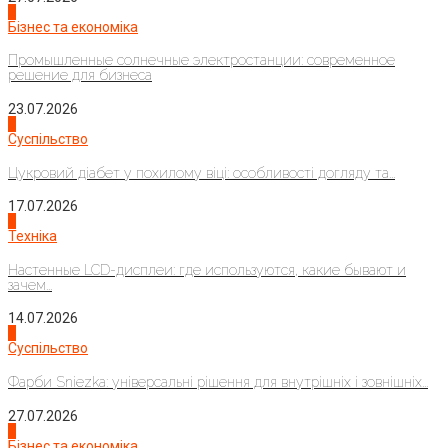
2
Бізнес та економіка
Промышленные солнечные электростанции: современное
решение для бизнеса
23.07.2026
3
Суспільство
Цукровий діабет у похилому віці: особливості догляду та...
17.07.2026
4
Техніка
Настенные LCD-дисплеи: где используются, какие бывают и
зачем...
14.07.2026
1
Суспільство
Фарби Sniezka: універсальні рішення для внутрішніх і зовнішніх...
27.07.2026
2
Бізнес та економіка