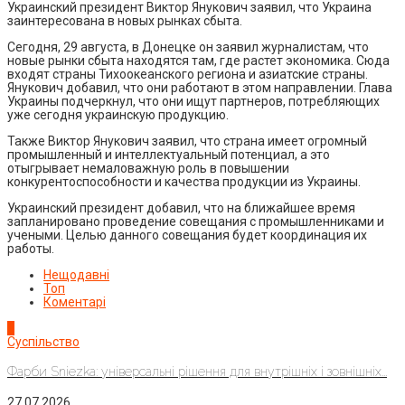
Украинский президент Виктор Янукович заявил, что Украина
заинтересована в новых рынках сбыта.
Сегодня, 29 августа, в Донецке он заявил журналистам, что
новые рынки сбыта находятся там, где растет экономика. Сюда
входят страны Тихоокеанского региона и азиатские страны.
Янукович добавил, что они работают в этом направлении. Глава
Украины подчеркнул, что они ищут партнеров, потребляющих
уже сегодня украинскую продукцию.
Также Виктор Янукович заявил, что страна имеет огромный
промышленный и интеллектуальный потенциал, а это
отыгрывает немаловажную роль в повышении
конкурентоспособности и качества продукции из Украины.
Украинский президент добавил, что на ближайшее время
запланировано проведение совещания с промышленниками и
учеными. Целью данного совещания будет координация их
работы.
Нещодавні
Топ
Коментарі
1
Суспільство
Фарби Sniezka: універсальні рішення для внутрішніх і зовнішніх...
27.07.2026