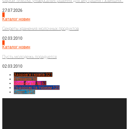
Фарби Sniezka: універсальні рішення для внутрішніх і зовнішніх...
27.07.2026
3
Каталог новин
Секреты хранения молочных продуктов
02.03.2010
4
Каталог новин
Пусть молодежь порадуется
02.03.2010
Здоров'я і краса
321
Кулінарія
94
Новинки моди
63
Подорожі та туризм
125
Спорт
1224