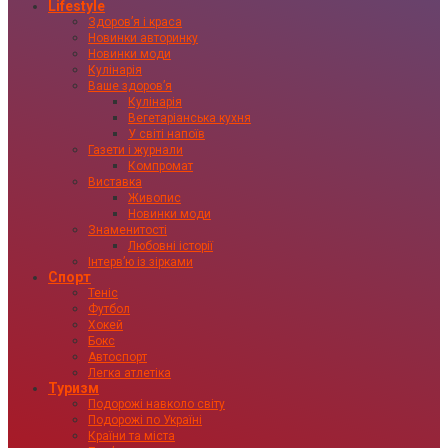
Lifestyle
Здоровʼя і краса
Новинки авторинку
Новинки моди
Кулінарія
Ваше здоровʼя
Кулінарія
Вегетаріанська кухня
У світі напоїв
Газети і журнали
Компромат
Виставка
Живопис
Новинки моди
Знаменитості
Любовні історії
Інтервʼю із зірками
Спорт
Теніс
Футбол
Хокей
Бокс
Автоспорт
Легка атлетіка
Туризм
Подорожі навколо світу
Подорожі по Україні
Країни та міста