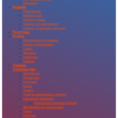
Контакти
Новини
Прес-релізи
Новини світу
Каталог новин
Новини оподаткування
Новини, Скандали, Сенсації
Політика
Бізнес
Міжнародна економіка
Бізнес та економіка
Право
Фінанси
Інвестиції
Іновації
Техніка
Суспільство
Шоу-бізнес
Література
Культура
Наука
Освіта
Події та кримінальна хроніка
Навчальні програми
Психологія взаємовідносин
Автомобіль та суспільство
Театр
Пригоди