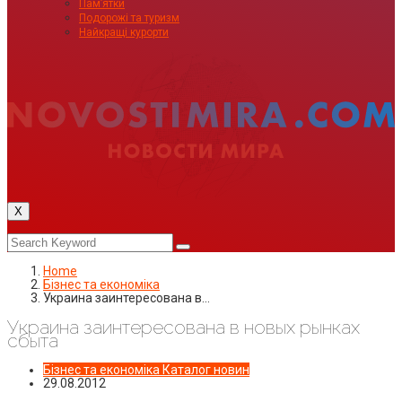
Пам’ятки
Подорожі та туризм
Найкращі курорти
X
Home
Бізнес та економіка
Украина заинтересована в…
Украина заинтересована в новых рынках
сбыта
Бізнес та економіка
Каталог новин
29.08.2012