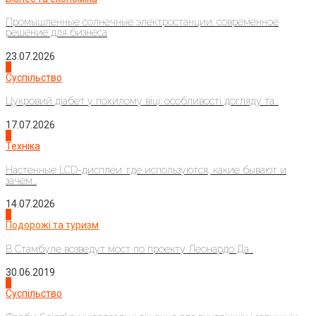
Промышленные солнечные электростанции: современное
решение для бизнеса
23.07.2026
3
Суспільство
Цукровий діабет у похилому віці: особливості догляду та...
17.07.2026
4
Техніка
Настенные LCD-дисплеи: где используются, какие бывают и
зачем...
14.07.2026
1
Подорожі та туризм
В Стамбуле возведут мост по проекту Леонардо Да...
30.06.2019
2
Суспільство