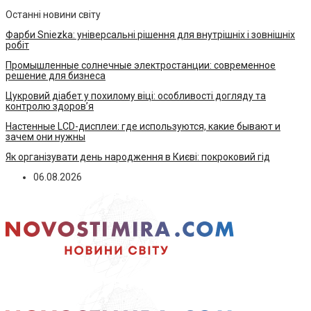
Останні новини світу
Фарби Sniezka: універсальні рішення для внутрішніх і зовнішніх
робіт
Промышленные солнечные электростанции: современное
решение для бизнеса
Цукровий діабет у похилому віці: особливості догляду та
контролю здоров’я
Настенные LCD-дисплеи: где используются, какие бывают и
зачем они нужны
Як організувати день народження в Києві: покроковий гід
06.08.2026