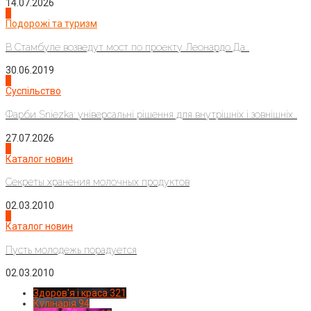
14.07.2026
1
Подорожі та туризм
В Стамбуле возведут мост по проекту Леонардо Да...
30.06.2019
2
Суспільство
Фарби Sniezka: універсальні рішення для внутрішніх і зовнішніх...
27.07.2026
3
Каталог новин
Секреты хранения молочных продуктов
02.03.2010
4
Каталог новин
Пусть молодежь порадуется
02.03.2010
Здоров'я і краса
321
Кулінарія
94