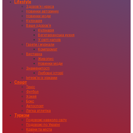
Lifestyle
Здоровʼя і краса
Новинки авторинку
Новинки моди
Кулінарія
Ваше здоровʼя
Кулінарія
Вегетаріанська кухня
У світі напоїв
Газети і журнали
Компромат
Виставка
Живопис
Новинки моди
Знаменитості
Любовні історії
Інтервʼю із зірками
Спорт
Теніс
Футбол
Хокей
Бокс
Автоспорт
Легка атлетіка
Туризм
Подорожі навколо світу
Подорожі по Україні
Країни та міста