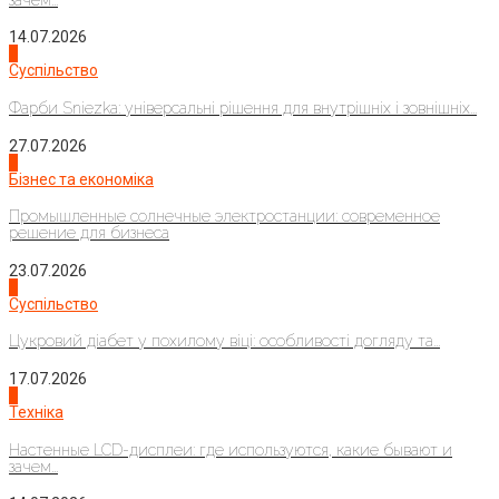
14.07.2026
1
Суспільство
Фарби Sniezka: універсальні рішення для внутрішніх і зовнішніх...
27.07.2026
2
Бізнес та економіка
Промышленные солнечные электростанции: современное
решение для бизнеса
23.07.2026
3
Суспільство
Цукровий діабет у похилому віці: особливості догляду та...
17.07.2026
4
Техніка
Настенные LCD-дисплеи: где используются, какие бывают и
зачем...