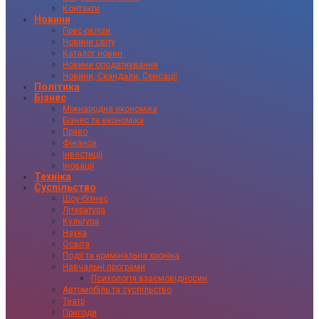
Контакти
Новини
Прес-релізи
Новини світу
Каталог новин
Новини оподаткування
Новини, Скандали, Сенсації
Політика
Бізнес
Міжнародна економіка
Бізнес та економіка
Право
Фінанси
Інвестиції
Іновації
Техніка
Суспільство
Шоу-бізнес
Література
Культура
Наука
Освіта
Події та кримінальна хроніка
Навчальні програми
Психологія взаємовідносин
Автомобіль та суспільство
Театр
Пригоди