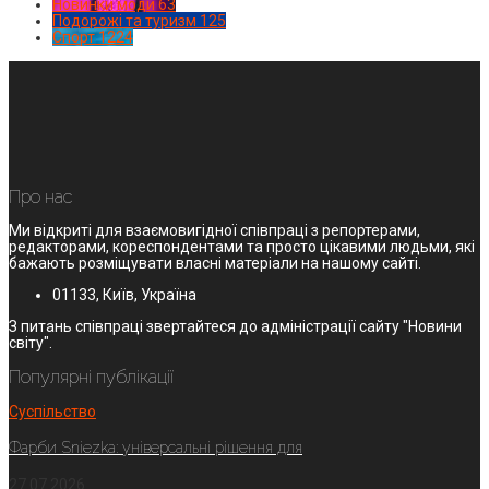
Новинки моди
63
Подорожі та туризм
125
Спорт
1224
Про нас
Ми відкриті для взаємовигідної співпраці з репортерами,
редакторами, кореспондентами та просто цікавими людьми, які
бажають розміщувати власні матеріали на нашому сайті.
01133, Київ, Україна
З питань співпраці звертайтеся до адміністрації сайту "Новини
світу".
Популярні публікації
Суспільство
Фарби Sniezka: універсальні рішення для
27.07.2026