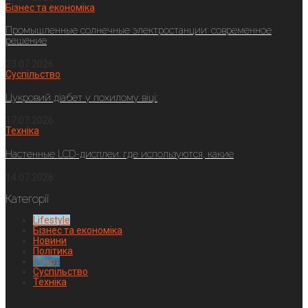
Бізнес та економіка
Промышленные солнечные электростанции: современное
решение
23.07.2026
Суспільство
Цукровий діабет у похилому віці:
17.07.2026
Техніка
Настенные LCD-дисплеи: где используются, какие
14.07.2026
Категорії
Lifestyle
Бізнес та економіка
Новини
Політика
Спорт
Суспільство
Техніка