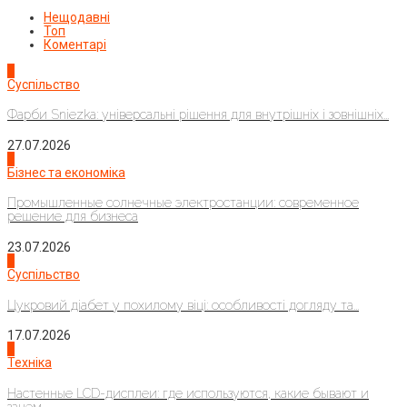
Нещодавні
Топ
Коментарі
1
Суспільство
Фарби Sniezka: універсальні рішення для внутрішніх і зовнішніх...
27.07.2026
2
Бізнес та економіка
Промышленные солнечные электростанции: современное
решение для бизнеса
23.07.2026
3
Суспільство
Цукровий діабет у похилому віці: особливості догляду та...
17.07.2026
4
Техніка
Настенные LCD-дисплеи: где используются, какие бывают и
зачем...