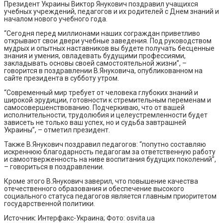
Президент Украины Виктор Янукович поздравил учащихся
учебных учреждений, педагогов и их родителей с Днем знаний и
началом нового учебного года.
“Сегодня перед миллионами наших сограждан приветливо
открывают свои двери учебные заведения. Под руководством
мудрых и опытных наставников вы будете получать бесценные
знания и умения, овладевать будущими профессиями,
закладывать основы своей самостоятельной жизни”, –
говорится в поздравлении В.Януковича, опубликованном на
сайте президента в субботу утром.
“Современный мир требует от человека глубоких знаний и
широкой эрудиции, готовности к стремительным переменам и
самосовершенствованию. Подчеркиваю, что от вашей
исполнительности, трудолюбия и целеустремленности будет
зависеть не только ваш успех, но и судьба завтрашней
Украины”, – отметил президент.
Также В.Янукович поздравил педагогов: “попутно составляю
искреннюю благодарность педагогам за ответственную работу
и самоотверженность на ниве воспитания будущих поколений”,
– говориться в поздравлении.
Кроме этого В.Янукович заверил, что повышение качества
отечественного образования и обеспечение высокого
социального статуса педагогов является главным приоритетом
государственной политики.
Источник: Интерфакс-Украина; Фото: osvita.ua