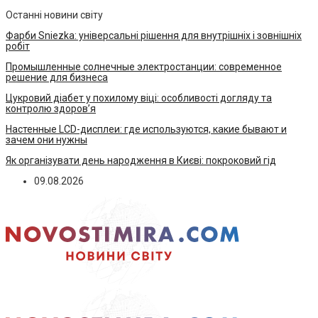
Останні новини світу
Фарби Sniezka: універсальні рішення для внутрішніх і зовнішніх
робіт
Промышленные солнечные электростанции: современное
решение для бизнеса
Цукровий діабет у похилому віці: особливості догляду та
контролю здоров’я
Настенные LCD-дисплеи: где используются, какие бывают и
зачем они нужны
Як організувати день народження в Києві: покроковий гід
09.08.2026