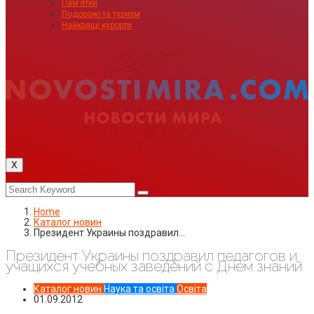
Пам’ятки
Подорожі та туризм
Найкращі курорти
X
Home
Каталог новин
Президент Украины поздравил…
Президент Украины поздравил педагогов и
учащихся учебных заведений с Днем знаний
Каталог новин
Наука та освіта
Освіта
01.09.2012