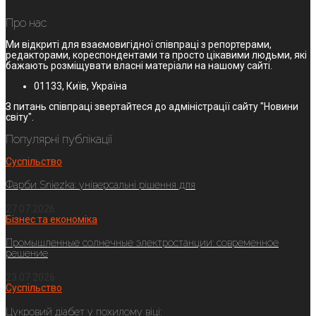
Про нас
Ми відкриті для взаємовигідної співпраці з репортерами,
редакторами, кореспондентами та просто цікавими людьми, які
бажають розміщувати власні матеріали на нашому сайті.
01133, Київ, Україна
З питань співпраці звертайтеся до адміністрації сайту "Новини
світу".
Популярні публікації
Суспільство
Фарби Sniezka: універсальні рішення для
27.07.2026
Бізнес та економіка
Промышленные солнечные электростанции: современное
решение
23.07.2026
Суспільство
Цукровий діабет у похилому віці: