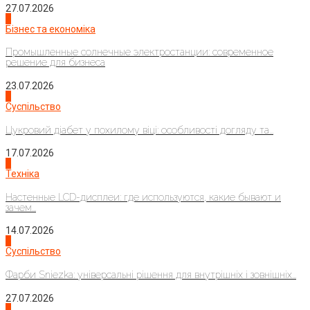
27.07.2026
2
Бізнес та економіка
Промышленные солнечные электростанции: современное
решение для бизнеса
23.07.2026
3
Суспільство
Цукровий діабет у похилому віці: особливості догляду та...
17.07.2026
4
Техніка
Настенные LCD-дисплеи: где используются, какие бывают и
зачем...
14.07.2026
1
Суспільство
Фарби Sniezka: універсальні рішення для внутрішніх і зовнішніх...
27.07.2026
2