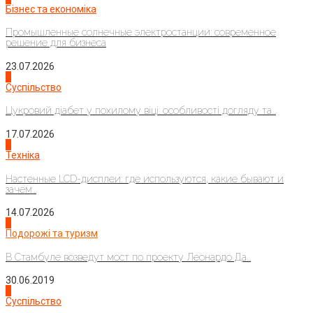
Бізнес та економіка
Промышленные солнечные электростанции: современное
решение для бизнеса
23.07.2026
3
Суспільство
Цукровий діабет у похилому віці: особливості догляду та...
17.07.2026
4
Техніка
Настенные LCD-дисплеи: где используются, какие бывают и
зачем...
14.07.2026
1
Подорожі та туризм
В Стамбуле возведут мост по проекту Леонардо Да...
30.06.2019
2
Суспільство