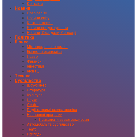
Контакти
Новини
Прес-релізи
Новини світу
Каталог новин
Новини оподаткування
Новини, Скандали, Сенсації
Політика
Бізнес
Міжнародна економіка
Бізнес та економіка
Право
Фінанси
Інвестиції
Іновації
Техніка
Суспільство
Шоу-бізнес
Література
Культура
Наука
Освіта
Події та кримінальна хроніка
Навчальні програми
Психологія взаємовідносин
Автомобіль та суспільство
Театр
Пригоди