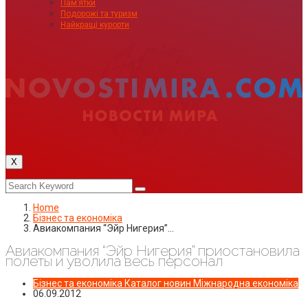
Пам’ятки
Подорожі та туризм
Найкращі курорти
X
Home
Бізнес та економіка
Авиакомпания “Эйр Нигерия”…
Авиакомпания “Эйр Нигерия” приостановила
полеты и уволила весь персонал
Бізнес та економіка
Каталог новин
Міжнародна економіка
06.09.2012