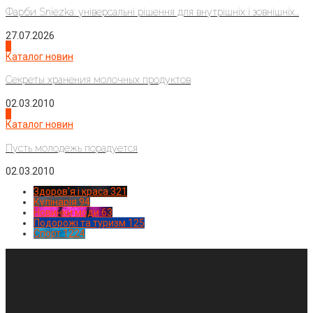
Фарби Sniezka: універсальні рішення для внутрішніх і зовнішніх...
27.07.2026
3
Каталог новин
Секреты хранения молочных продуктов
02.03.2010
4
Каталог новин
Пусть молодежь порадуется
02.03.2010
Здоров'я і краса
321
Кулінарія
94
Новинки моди
63
Подорожі та туризм
125
Спорт
1224