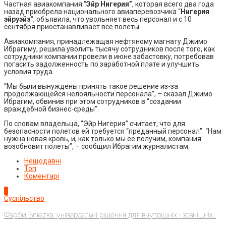
Частная авиакомпания “
Эйр Нигерия”
, которая всего два года
назад приобрела национального авиаперевозчика “
Нигерия
эйруэйз
“, объявила, что увольняет весь персонал и с 10
сентября приостанавливает все полеты.
Авиакомпания, принадлежащая нефтяному магнату Джимо
Ибрагиму, решила уволить тысячу сотрудников после того, как
сотрудники компании провели в июне забастовку, потребовав
погасить задолженность по заработной плате и улучшить
условия труда.
“Мы были вынуждены принять такое решение из-за
продолжающейся нелояльности персонала”, – сказал Джимо
Ибрагим, обвинив при этом сотрудников в “создании
враждебной бизнес-среды”.
По словам владельца, “Эйр Нигерия” считает, что для
безопасности полетов ей требуется “преданный персонал”. “Нам
нужна новая кровь, и, как только мы ее получим, компания
возобновит полеты”, – сообщил Ибрагим журналистам.
Нещодавні
Топ
Коментарі
1
Суспільство
Фарби Sniezka: універсальні рішення для внутрішніх і зовнішніх...