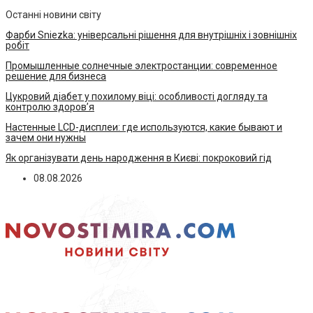
Останні новини світу
Фарби Sniezka: універсальні рішення для внутрішніх і зовнішніх
робіт
Промышленные солнечные электростанции: современное
решение для бизнеса
Цукровий діабет у похилому віці: особливості догляду та
контролю здоров’я
Настенные LCD-дисплеи: где используются, какие бывают и
зачем они нужны
Як організувати день народження в Києві: покроковий гід
08.08.2026