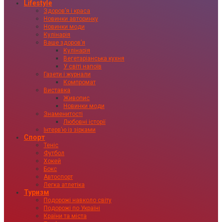
Lifestyle
Здоровʼя і краса
Новинки авторинку
Новинки моди
Кулінарія
Ваше здоровʼя
Кулінарія
Вегетаріанська кухня
У світі напоїв
Газети і журнали
Компромат
Виставка
Живопис
Новинки моди
Знаменитості
Любовні історії
Інтервʼю із зірками
Спорт
Теніс
Футбол
Хокей
Бокс
Автоспорт
Легка атлетіка
Туризм
Подорожі навколо світу
Подорожі по Україні
Країни та міста