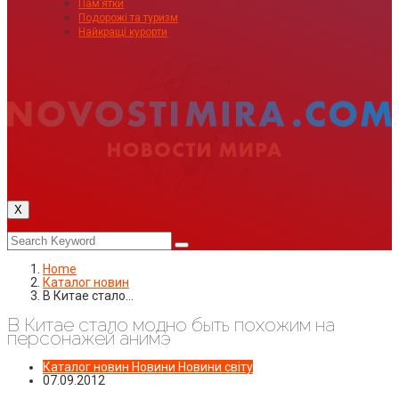
Пам’ятки
Подорожі та туризм
Найкращі курорти
X
Home
Каталог новин
В Китае стало…
В Китае стало модно быть похожим на
персонажей анимэ
Каталог новин
Новини
Новини світу
07.09.2012