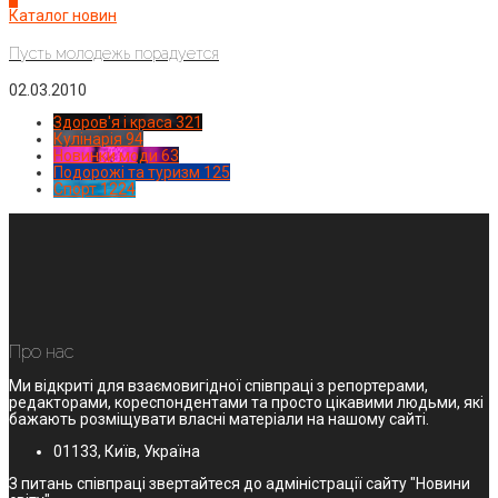
Каталог новин
Пусть молодежь порадуется
02.03.2010
Здоров'я і краса
321
Кулінарія
94
Новинки моди
63
Подорожі та туризм
125
Спорт
1224
Про нас
Ми відкриті для взаємовигідної співпраці з репортерами,
редакторами, кореспондентами та просто цікавими людьми, які
бажають розміщувати власні матеріали на нашому сайті.
01133, Київ, Україна
З питань співпраці звертайтеся до адміністрації сайту "Новини