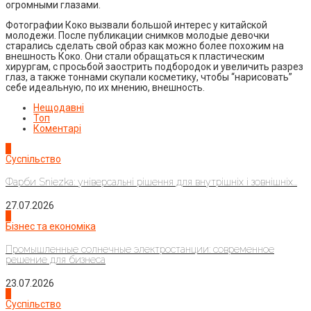
огромными глазами.
Фотографии Коко вызвали большой интерес у китайской
молодежи. После публикации снимков молодые девочки
старались сделать свой образ как можно более похожим на
внешность Коко. Они стали обращаться к пластическим
хирургам, с просьбой заострить подбородок и увеличить разрез
глаз, а также тоннами скупали косметику, чтобы “нарисовать”
себе идеальную, по их мнению, внешность.
Нещодавні
Топ
Коментарі
1
Суспільство
Фарби Sniezka: універсальні рішення для внутрішніх і зовнішніх...
27.07.2026
2
Бізнес та економіка
Промышленные солнечные электростанции: современное
решение для бизнеса
23.07.2026
3
Суспільство