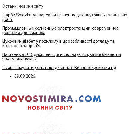
Останні новини світу
Фарби Sniezka: універсальні рішення для внутрішніх і зовнішніх
робіт
Промышленные солнечные электростанции: современное
решение для бизнеса
Цукровий діабет у похилому віці: особливості догляду та
контролю здоров’я
Настенные LCD-дисплеи: где используются, какие бывают и
зачем они нужны
Як організувати день народження в Києві: покроковий гід
09.08.2026