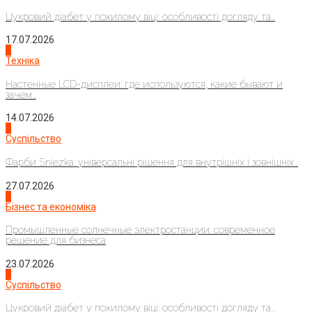
Цукровий діабет у похилому віці: особливості догляду та...
17.07.2026
4
Техніка
Настенные LCD-дисплеи: где используются, какие бывают и
зачем...
14.07.2026
1
Суспільство
Фарби Sniezka: універсальні рішення для внутрішніх і зовнішніх...
27.07.2026
2
Бізнес та економіка
Промышленные солнечные электростанции: современное
решение для бизнеса
23.07.2026
3
Суспільство
Цукровий діабет у похилому віці: особливості догляду та...