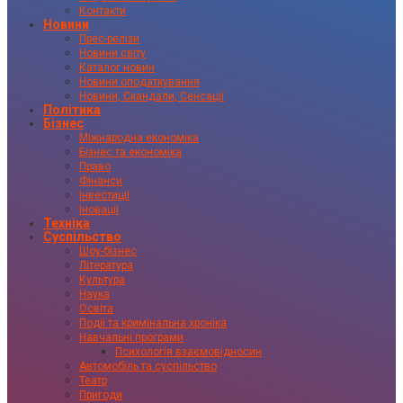
Контакти
Новини
Прес-релізи
Новини світу
Каталог новин
Новини оподаткування
Новини, Скандали, Сенсації
Політика
Бізнес
Міжнародна економіка
Бізнес та економіка
Право
Фінанси
Інвестиції
Іновації
Техніка
Суспільство
Шоу-бізнес
Література
Культура
Наука
Освіта
Події та кримінальна хроніка
Навчальні програми
Психологія взаємовідносин
Автомобіль та суспільство
Театр
Пригоди