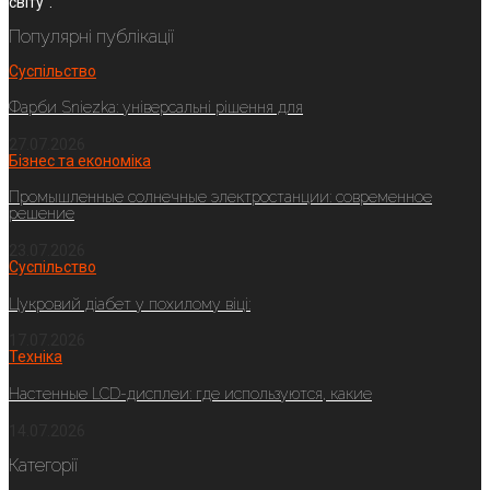
світу".
Популярні публікації
Суспільство
Фарби Sniezka: універсальні рішення для
27.07.2026
Бізнес та економіка
Промышленные солнечные электростанции: современное
решение
23.07.2026
Суспільство
Цукровий діабет у похилому віці:
17.07.2026
Техніка
Настенные LCD-дисплеи: где используются, какие
14.07.2026
Категорії