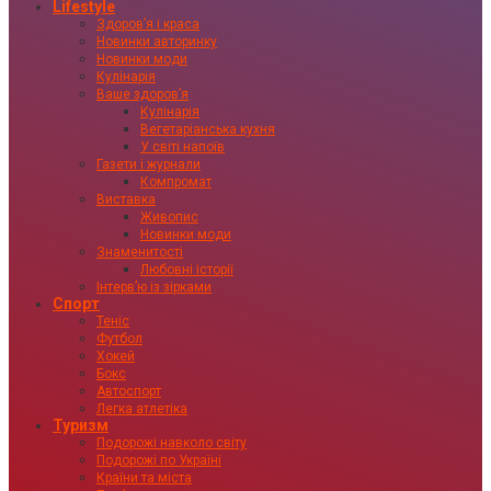
Lifestyle
Здоровʼя і краса
Новинки авторинку
Новинки моди
Кулінарія
Ваше здоровʼя
Кулінарія
Вегетаріанська кухня
У світі напоїв
Газети і журнали
Компромат
Виставка
Живопис
Новинки моди
Знаменитості
Любовні історії
Інтервʼю із зірками
Спорт
Теніс
Футбол
Хокей
Бокс
Автоспорт
Легка атлетіка
Туризм
Подорожі навколо світу
Подорожі по Україні
Країни та міста