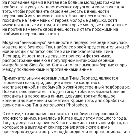
За последнее время в Китае все больше молодых граждан
прибегают к услугам пластических хирургов и косметике для
того, чтобы приблизить свою внешность к внешности
персонажей из японского анимэ. Больше всего желают
походить на “анимэшных” героев молодые девушки, хотя
имеются данные и о том, что некоторые молодые парни также
не против изменить свою внешность и стать похожими на
любимого персонажа анимэ.
Мода на “анимэшную” внешность в первую очередь коснулась
модельного бизнеса. Так, наиболее яркой представительницей
новой моды является блоггер и китайская модель Тина
Леопард. Известность девушке принесли фотоснимки,
распространенные ею в популярном китайском сервисе
микроблогов Sina Weibo. Снимки тут же вызвали бурные споры
между поклонниками и противниками анимэ.
Примечательными чертами лица Тины Леопард являются
огромные глаза, придающие девушке сходство с
инопланетянкой, и необычайно узкий заостренный подбородок.
Позже стало известно, что для того, чтобы как можно больше
походить на персонажа анимэ, девушка тратит большое
количество времени и косметики. Кроме того, для обработки
своих снимков Тина использует Photoshop.
Отметим, что желание походить на любимых персонажей
японского анимэ, началась в Китае еще летом прошлого года.
Тогда, девушка под ником Коко выложила в сеть свои фото, на
которых она выглядит как персонаж японского анимэ –
чрезмерно худая, с острым подбородком и непропорционально