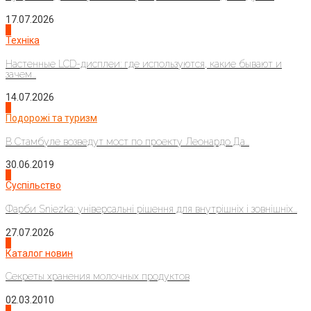
17.07.2026
4
Техніка
Настенные LCD-дисплеи: где используются, какие бывают и
зачем...
14.07.2026
1
Подорожі та туризм
В Стамбуле возведут мост по проекту Леонардо Да...
30.06.2019
2
Суспільство
Фарби Sniezka: універсальні рішення для внутрішніх і зовнішніх...
27.07.2026
3
Каталог новин
Секреты хранения молочных продуктов
02.03.2010
4