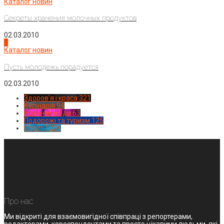
Каталог новин
Секреты хранения молочных продуктов
02.03.2010
4
Каталог новин
Пусть молодежь порадуется
02.03.2010
Здоров'я і краса
321
Кулінарія
94
Новинки моди
63
Подорожі та туризм
125
Спорт
1224
Про нас
Ми відкриті для взаємовигідної співпраці з репортерами,
редакторами, кореспондентами та просто цікавими людьми, які