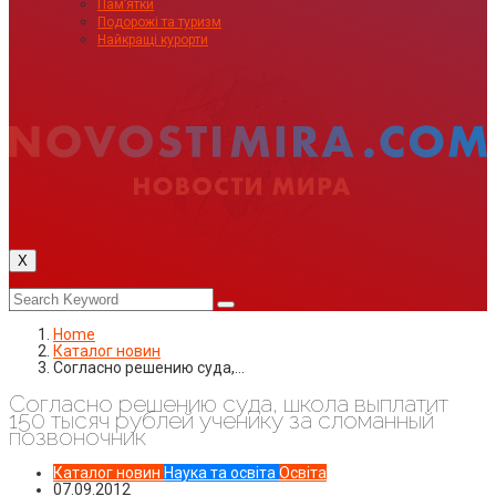
Пам’ятки
Подорожі та туризм
Найкращі курорти
X
Home
Каталог новин
Согласно решению суда,…
Согласно решению суда, школа выплатит
150 тысяч рублей ученику за сломанный
позвоночник
Каталог новин
Наука та освіта
Освіта
07.09.2012