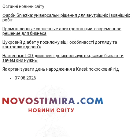
Останні новини світу
Фарби Sniezka: універсальні рішення для внутрішніх і зовнішніх
робіт
Промышленные солнечные электростанции: современное
решение для бизнеса
Цукровий діабет у похилому віці: особливості догляду та
контролю здоров’я
Настенные LCD-дисплеи: где используются, какие бывают и
зачем они нужны
Як організувати день народження в Києві: покроковий гід
07.08.2026