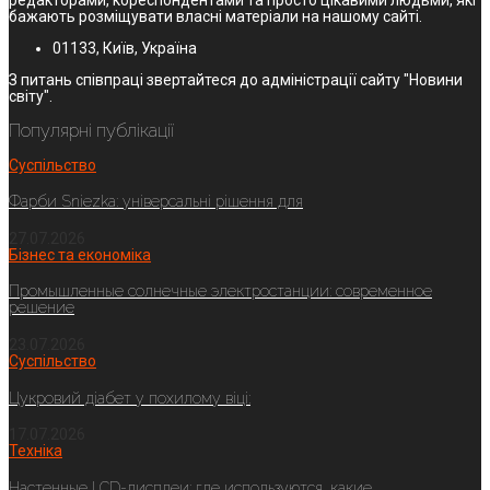
бажають розміщувати власні матеріали на нашому сайті.
01133, Київ, Україна
З питань співпраці звертайтеся до адміністрації сайту "Новини
світу".
Популярні публікації
Суспільство
Фарби Sniezka: універсальні рішення для
27.07.2026
Бізнес та економіка
Промышленные солнечные электростанции: современное
решение
23.07.2026
Суспільство
Цукровий діабет у похилому віці:
17.07.2026
Техніка
Настенные LCD-дисплеи: где используются, какие