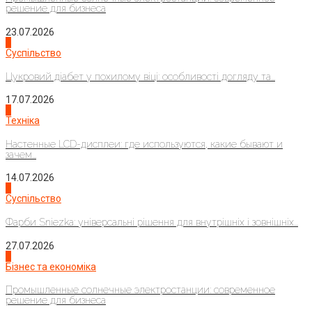
решение для бизнеса
23.07.2026
3
Суспільство
Цукровий діабет у похилому віці: особливості догляду та...
17.07.2026
4
Техніка
Настенные LCD-дисплеи: где используются, какие бывают и
зачем...
14.07.2026
1
Суспільство
Фарби Sniezka: універсальні рішення для внутрішніх і зовнішніх...
27.07.2026
2
Бізнес та економіка
Промышленные солнечные электростанции: современное
решение для бизнеса