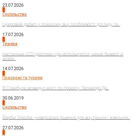
23.07.2026
3
Суспільство
Цукровий діабет у похилому віці: особливості догляду та...
17.07.2026
4
Техніка
Настенные LCD-дисплеи: где используются, какие бывают и
зачем...
14.07.2026
1
Подорожі та туризм
В Стамбуле возведут мост по проекту Леонардо Да...
30.06.2019
2
Суспільство
Фарби Sniezka: універсальні рішення для внутрішніх і зовнішніх...
27.07.2026
3