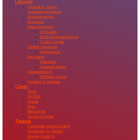
Lifestyle
Здоровʼя і краса
Новинки авторинку
Новинки моди
Кулінарія
Ваше здоровʼя
Кулінарія
Вегетаріанська кухня
У світі напоїв
Газети і журнали
Компромат
Виставка
Живопис
Новинки моди
Знаменитості
Любовні історії
Інтервʼю із зірками
Спорт
Теніс
Футбол
Хокей
Бокс
Автоспорт
Легка атлетіка
Туризм
Подорожі навколо світу
Подорожі по Україні
Країни та міста