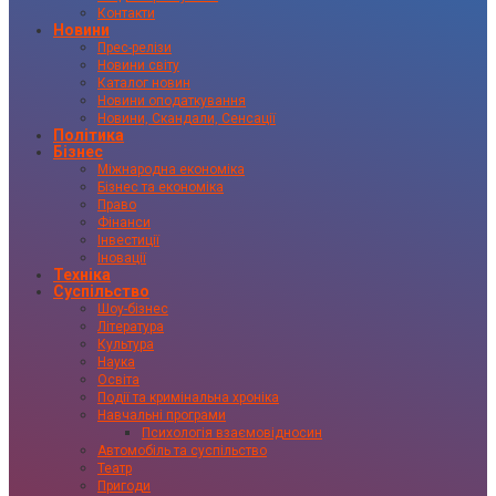
Контакти
Новини
Прес-релізи
Новини світу
Каталог новин
Новини оподаткування
Новини, Скандали, Сенсації
Політика
Бізнес
Міжнародна економіка
Бізнес та економіка
Право
Фінанси
Інвестиції
Іновації
Техніка
Суспільство
Шоу-бізнес
Література
Культура
Наука
Освіта
Події та кримінальна хроніка
Навчальні програми
Психологія взаємовідносин
Автомобіль та суспільство
Театр
Пригоди