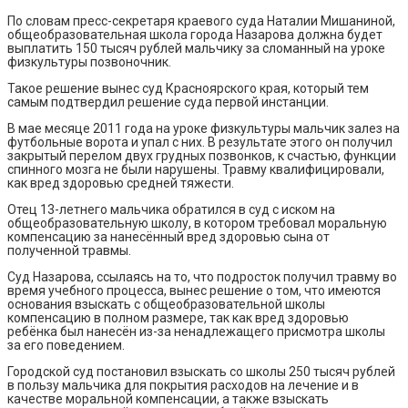
По словам пресс-секретаря краевого суда Наталии Мишаниной,
общеобразовательная школа города Назарова должна будет
выплатить 150 тысяч рублей мальчику за сломанный на уроке
физкультуры позвоночник.
Такое решение вынес суд Красноярского края, который тем
самым подтвердил решение суда первой инстанции.
В мае месяце 2011 года на уроке физкультуры мальчик залез на
футбольные ворота и упал с них. В результате этого он получил
закрытый перелом двух грудных позвонков, к счастью, функции
спинного мозга не были нарушены. Травму квалифицировали,
как вред здоровью средней тяжести.
Отец 13-летнего мальчика обратился в суд с иском на
общеобразовательную школу, в котором требовал моральную
компенсацию за нанесённый вред здоровью сына от
полученной травмы.
Суд Назарова, ссылаясь на то, что подросток получил травму во
время учебного процесса, вынес решение о том, что имеются
основания взыскать с общеобразовательной школы
компенсацию в полном размере, так как вред здоровью
ребёнка был нанесён из-за ненадлежащего присмотра школы
за его поведением.
Городской суд постановил взыскать со школы 250 тысяч рублей
в пользу мальчика для покрытия расходов на лечение и в
качестве моральной компенсации, а также взыскать