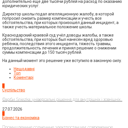
дополнительно ещё две тысячи рублей на расход по оказанию
юридических услуг.
Директор школы подал апелляционную жалобу, в которой
попросил снизить размер компенсации и учесть все
обстоятельства, при которых произошёл данный инцидент, а
также учесть материальное положение школы.
Краснодарский краевой суд учёл доводы жалобы, а также
обстоятельства, при которых был нанесён вред здоровью
ребёнка, последствия этого инцидента, тяжесть травмы,
продолжительность лечения и принял решение о снижении
суммы компенсации до 150 тысяч рублей.
На данный момент это решение уже вступило в законную силу.
Нещодавні
Топ
Коментарі
1
Суспільство
Фарби Sniezka: універсальні рішення для внутрішніх і зовнішніх...
27.07.2026
2
Бізнес та економіка
Промышленные солнечные электростанции: современное