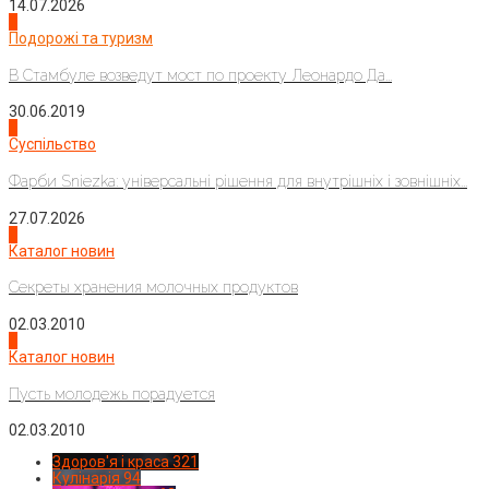
14.07.2026
1
Подорожі та туризм
В Стамбуле возведут мост по проекту Леонардо Да...
30.06.2019
2
Суспільство
Фарби Sniezka: універсальні рішення для внутрішніх і зовнішніх...
27.07.2026
3
Каталог новин
Секреты хранения молочных продуктов
02.03.2010
4
Каталог новин
Пусть молодежь порадуется
02.03.2010
Здоров'я і краса
321
Кулінарія
94