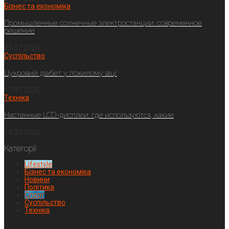
Бізнес та економіка
Промышленные солнечные электростанции: современное
решение
23.07.2026
Суспільство
Цукровий діабет у похилому віці:
17.07.2026
Техніка
Настенные LCD-дисплеи: где используются, какие
14.07.2026
Категорії
Lifestyle
Бізнес та економіка
Новини
Політика
Спорт
Суспільство
Техніка