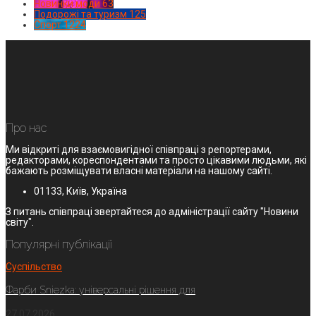
Новинки моди
63
Подорожі та туризм
125
Спорт
1224
Про нас
Ми відкриті для взаємовигідної співпраці з репортерами,
редакторами, кореспондентами та просто цікавими людьми, які
бажають розміщувати власні матеріали на нашому сайті.
01133, Київ, Україна
З питань співпраці звертайтеся до адміністрації сайту "Новини
світу".
Популярні публікації
Суспільство
Фарби Sniezka: універсальні рішення для
27.07.2026