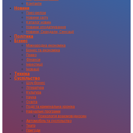
Контакти
Новини
Прес-релізи
Новини світу
Каталог новин
Новини оподаткування
Новини, Скандали, Сенсації
Політика
Бізнес
Міжнародна економіка
Бізнес та економіка
Право
Фінанси
Інвестиції
Іновації
Техніка
Суспільство
Шоу-бізнес
Література
Культура
Наука
Освіта
Події та кримінальна хроніка
Навчальні програми
Психологія взаємовідносин
Автомобіль та суспільство
Театр
Пригоди