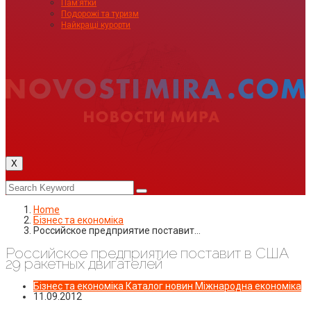
Пам’ятки
Подорожі та туризм
Найкращі курорти
X
Home
Бізнес та економіка
Российское предприятие поставит…
Российское предприятие поставит в США
29 ракетных двигателей
Бізнес та економіка
Каталог новин
Міжнародна економіка
11.09.2012