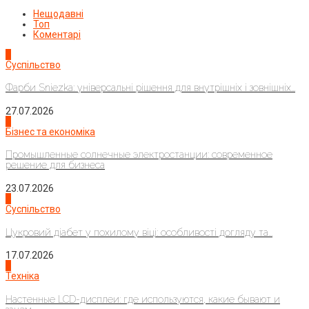
Нещодавні
Топ
Коментарі
1
Суспільство
Фарби Sniezka: універсальні рішення для внутрішніх і зовнішніх...
27.07.2026
2
Бізнес та економіка
Промышленные солнечные электростанции: современное
решение для бизнеса
23.07.2026
3
Суспільство
Цукровий діабет у похилому віці: особливості догляду та...
17.07.2026
4
Техніка
Настенные LCD-дисплеи: где используются, какие бывают и