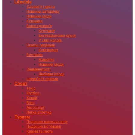
Lifestyle
Здоровʼя і краса
Новинки авторинку
Новинки моди
Кулінарія
Ваше здоровʼя
Кулінарія
Вегетаріанська кухня
У світі напоїв
Газети і журнали
Компромат
Виставка
Живопис
Новинки моди
Знаменитості
Любовні історії
Інтервʼю із зірками
Спорт
Теніс
Футбол
Хокей
Бокс
Автоспорт
Легка атлетіка
Туризм
Подорожі навколо світу
Подорожі по Україні
Країни та міста