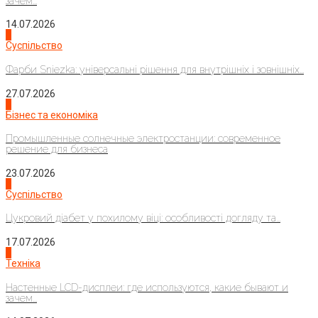
зачем...
14.07.2026
1
Суспільство
Фарби Sniezka: універсальні рішення для внутрішніх і зовнішніх...
27.07.2026
2
Бізнес та економіка
Промышленные солнечные электростанции: современное
решение для бизнеса
23.07.2026
3
Суспільство
Цукровий діабет у похилому віці: особливості догляду та...
17.07.2026
4
Техніка
Настенные LCD-дисплеи: где используются, какие бывают и
зачем...