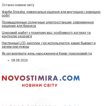
Останні новини світу
Фарби Sniezka: універсальні рішення для внутрішніх і зовнішніх
робіт
Промышленные солнечные электростанции: современное
решение для бизнеса
Цукровий діабет у похилому віці: особливості догляду та
контролю здоров’я
Настенные LCD-дисплеи: где используются, какие бывают и
зачем они нужны
Як організувати день народження в Києві: покроковий гід
08.08.2026