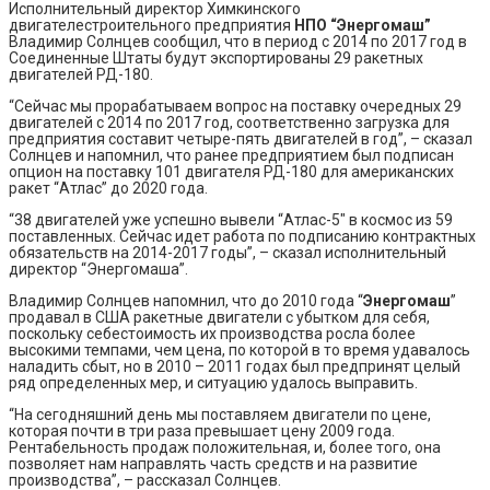
Исполнительный директор Химкинского
двигателестроительного предприятия
НПО “Энергомаш”
Владимир Солнцев сообщил, что в период с 2014 по 2017 год в
Соединенные Штаты будут экспортированы 29 ракетных
двигателей РД-180.
“Сейчас мы прорабатываем вопрос на поставку очередных 29
двигателей с 2014 по 2017 год, соответственно загрузка для
предприятия составит четыре-пять двигателей в год”, – сказал
Солнцев и напомнил, что ранее предприятием был подписан
опцион на поставку 101 двигателя РД-180 для американских
ракет “Атлас” до 2020 года.
“38 двигателей уже успешно вывели “Атлас-5″ в космос из 59
поставленных. Сейчас идет работа по подписанию контрактных
обязательств на 2014-2017 годы”, – сказал исполнительный
директор “Энергомаша”.
Владимир Солнцев напомнил, что до 2010 года “
Энергомаш
”
продавал в США ракетные двигатели с убытком для себя,
поскольку себестоимость их производства росла более
высокими темпами, чем цена, по которой в то время удавалось
наладить сбыт, но в 2010 – 2011 годах был предпринят целый
ряд определенных мер, и ситуацию удалось выправить.
“На сегодняшний день мы поставляем двигатели по цене,
которая почти в три раза превышает цену 2009 года.
Рентабельность продаж положительная, и, более того, она
позволяет нам направлять часть средств и на развитие
производства”, – рассказал Солнцев.