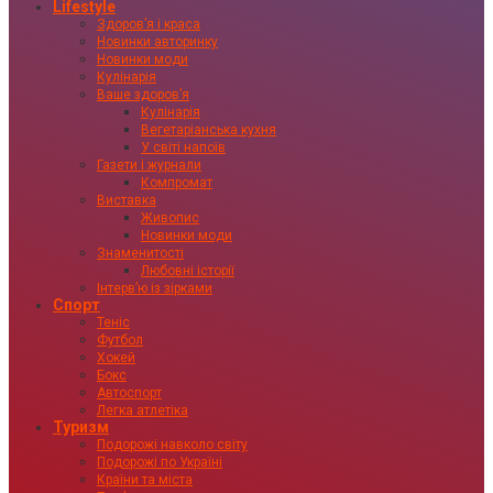
Lifestyle
Здоровʼя і краса
Новинки авторинку
Новинки моди
Кулінарія
Ваше здоровʼя
Кулінарія
Вегетаріанська кухня
У світі напоїв
Газети і журнали
Компромат
Виставка
Живопис
Новинки моди
Знаменитості
Любовні історії
Інтервʼю із зірками
Спорт
Теніс
Футбол
Хокей
Бокс
Автоспорт
Легка атлетіка
Туризм
Подорожі навколо світу
Подорожі по Україні
Країни та міста