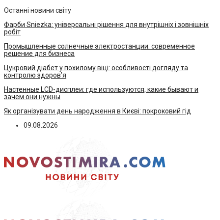
Останні новини світу
Фарби Sniezka: універсальні рішення для внутрішніх і зовнішніх
робіт
Промышленные солнечные электростанции: современное
решение для бизнеса
Цукровий діабет у похилому віці: особливості догляду та
контролю здоров’я
Настенные LCD-дисплеи: где используются, какие бывают и
зачем они нужны
Як організувати день народження в Києві: покроковий гід
09.08.2026