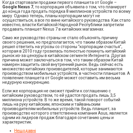
Когда стартовали продажи первого планшета от Google –
Google Nexus 7
, то корпорация объявила о том, что планирует
до конца года продать порядка 8 миллионов устройств по всему
миру. Однако теперь, планы корпорации могут не
осуществиться, а все по вине китайского руководства. Как стало
известно, власти Китайской Народной Республики запретили
продавать планшет Nexus 7 в китайских магазинах.
Само же руководство страны не стало объяснять причину
своего решения, но предполагается, что таким образом Китай
решил ответить на угрозы со стороны “корпорации счастья”,
которая в 2010 году грозилась полностью покинуть китайский
рынок из-за цензуры в китайском сегменте Интернета. Другая
причина может заключаться в том, что таким образом Китай
намерен защитить свой внутренний рынок. Ведь сейчас есть
множество китайских производителей, которые занимаются
производством мобильных устройств, в частности планшетов. А
появление планшета от Google может составить им весьма
недурную конкуренцию.
Если же корпорация не сможет прийти к соглашению с
китайским руководством, то ей удастся продать лишь 3,5
миллиона устройств. В то же время, такой поворот событий
лишь на руку китайским, японским и тайваньским
производителям мобильных устройств. Ведь планшет, за
производство которого ответственна компания Asus, является
одним из лидеров продаж благодаря сочетанию цены и
характеристик.
Нещодавні