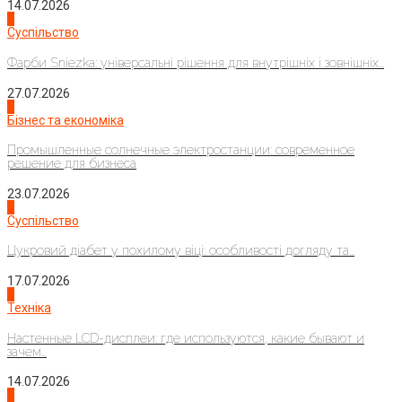
14.07.2026
1
Суспільство
Фарби Sniezka: універсальні рішення для внутрішніх і зовнішніх...
27.07.2026
2
Бізнес та економіка
Промышленные солнечные электростанции: современное
решение для бизнеса
23.07.2026
3
Суспільство
Цукровий діабет у похилому віці: особливості догляду та...
17.07.2026
4
Техніка
Настенные LCD-дисплеи: где используются, какие бывают и
зачем...
14.07.2026
1