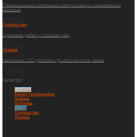
Промышленные солнечные электростанции: современное
решение
23.07.2026
Суспільство
Цукровий діабет у похилому віці:
17.07.2026
Техніка
Настенные LCD-дисплеи: где используются, какие
14.07.2026
Категорії
Lifestyle
Бізнес та економіка
Новини
Політика
Спорт
Суспільство
Техніка