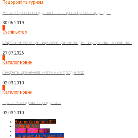
Подорожі та туризм
В Стамбуле возведут мост по проекту Леонардо Да...
30.06.2019
2
Суспільство
Фарби Sniezka: універсальні рішення для внутрішніх і зовнішніх...
27.07.2026
3
Каталог новин
Секреты хранения молочных продуктов
02.03.2010
4
Каталог новин
Пусть молодежь порадуется
02.03.2010
Здоров'я і краса
321
Кулінарія
94
Новинки моди
63
Подорожі та туризм
125