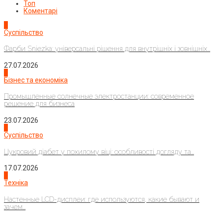
Топ
Коментарі
1
Суспільство
Фарби Sniezka: універсальні рішення для внутрішніх і зовнішніх...
27.07.2026
2
Бізнес та економіка
Промышленные солнечные электростанции: современное
решение для бизнеса
23.07.2026
3
Суспільство
Цукровий діабет у похилому віці: особливості догляду та...
17.07.2026
4
Техніка
Настенные LCD-дисплеи: где используются, какие бывают и
зачем...