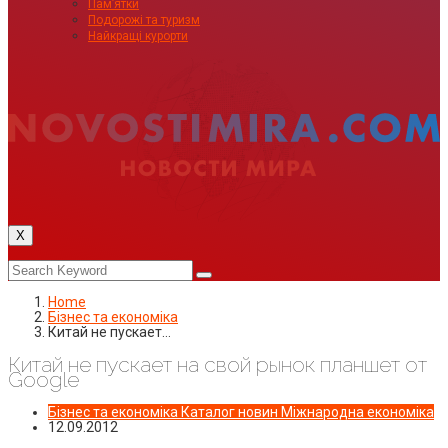
Пам’ятки
Подорожі та туризм
Найкращі курорти
X
Home
Бізнес та економіка
Китай не пускает…
Китай не пускает на свой рынок планшет от
Google
Бізнес та економіка
Каталог новин
Міжнародна економіка
12.09.2012