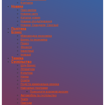
Контакти
Новини
Прес-релізи
Новини світу
Каталог новин
Новини оподаткування
Новини, Скандали, Сенсації
Політика
Бізнес
Міжнародна економіка
Бізнес та економіка
Право
Фінанси
Інвестиції
Іновації
Техніка
Суспільство
Шоу-бізнес
Література
Культура
Наука
Освіта
Події та кримінальна хроніка
Навчальні програми
Психологія взаємовідносин
Автомобіль та суспільство
Театр
Пригоди