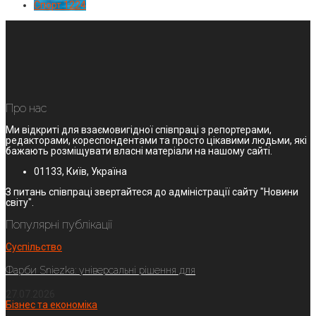
Спорт
1224
Про нас
Ми відкриті для взаємовигідної співпраці з репортерами,
редакторами, кореспондентами та просто цікавими людьми, які
бажають розміщувати власні матеріали на нашому сайті.
01133, Київ, Україна
З питань співпраці звертайтеся до адміністрації сайту "Новини
світу".
Популярні публікації
Суспільство
Фарби Sniezka: універсальні рішення для
27.07.2026
Бізнес та економіка