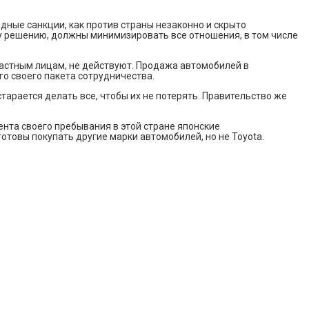
дные санкции, как против страны незаконно и скрыто
му решению, должны минимизировать все отношения, в том числе
частным лицам, не действуют. Продажа автомобилей в
го своего пакета сотрудничества.
тарается делать все, чтобы их не потерять. Правительство же
нта своего пребывания в этой стране японские
отовы покупать другие марки автомобилей, но не Toyota.