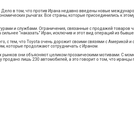
. Дело в том, что против Ирана недавно введены новые междунаро
ономических рычагах. Все страны, которые присоединились к это
ктурами и службами. Ограничения, связанные с продажей товаров 
сильнее “наказать” Иран, исключив и этот вид операций из бывше
, с тем, что Toyota очень дорожит своими связями с Америкой и с
ям, которые продолжают сотрудничать с Ираном.
х рынков они объясняют целиком прозаическими мотивами. С моме
 продано лишь 230 автомобилей, а это говорит о том, что иранцы г