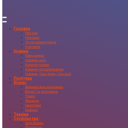
Головна
Про нас
Реклама
Угода користувача
Контакти
Новини
Прес-релізи
Новини світу
Каталог новин
Новини оподаткування
Новини, Скандали, Сенсації
Політика
Бізнес
Міжнародна економіка
Бізнес та економіка
Право
Фінанси
Інвестиції
Іновації
Техніка
Суспільство
Шоу-бізнес
Література