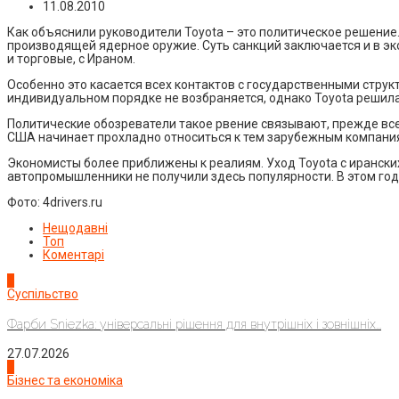
11.08.2010
Как объяснили руководители Toyota – это политическое решение
производящей ядерное оружие. Суть санкций заключается и в эк
и торговые, с Ираном.
Особенно это касается всех контактов с государственными стру
индивидуальном порядке не возбраняется, однако Toyota решила 
Политические обозреватели такое рвение связывают, прежде всего
США начинает прохладно относиться к тем зарубежным компани
Экономисты более приближены к реалиям. Уход Toyota с ирански
автопромышленники не получили здесь популярности. В этом году
Фото: 4drivers.ru
Нещодавні
Топ
Коментарі
1
Суспільство
Фарби Sniezka: універсальні рішення для внутрішніх і зовнішніх...
27.07.2026
2
Бізнес та економіка