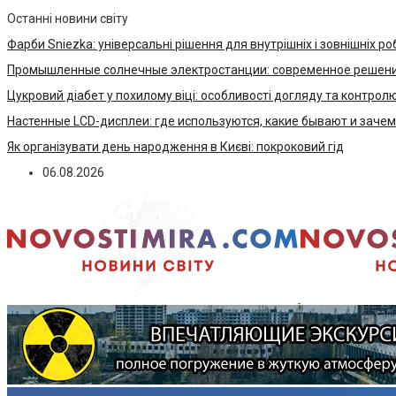
Останні новини світу
Фарби Sniezka: універсальні рішення для внутрішніх і зовнішніх ро
Промышленные солнечные электростанции: современное решени
Цукровий діабет у похилому віці: особливості догляду та контрол
Настенные LCD-дисплеи: где используются, какие бывают и заче
Як організувати день народження в Києві: покроковий гід
06.08.2026