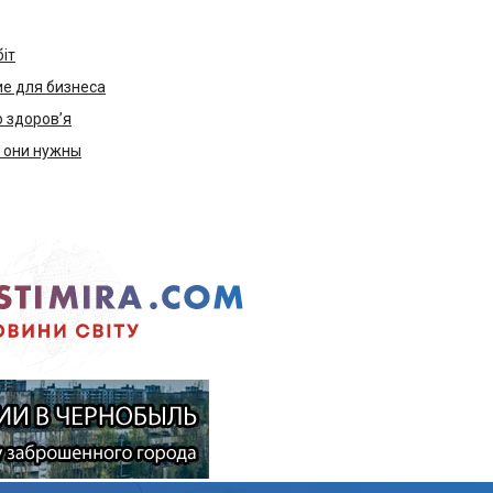
біт
е для бизнеса
ю здоров’я
м они нужны