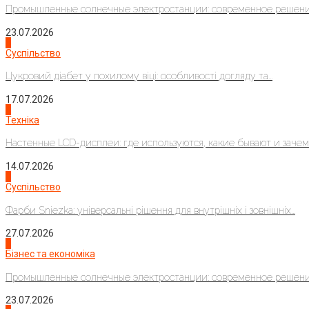
Промышленные солнечные электростанции: современное решени
23.07.2026
3
Суспільство
Цукровий діабет у похилому віці: особливості догляду та...
17.07.2026
4
Техніка
Настенные LCD-дисплеи: где используются, какие бывают и зачем..
14.07.2026
1
Суспільство
Фарби Sniezka: універсальні рішення для внутрішніх і зовнішніх...
27.07.2026
2
Бізнес та економіка
Промышленные солнечные электростанции: современное решени
23.07.2026