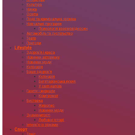
Культура
Наука
Освіта
Події та кримінальна хроніка
Навчальні програми
Психологія взаємовідносин
Автомобіль та суспільство
Театр
Пригоди
Lifestyle
Здоровʼя і краса
Новинки авторинку
Новинки моди
Кулінарія
Ваше здоровʼя
Кулінарія
Вегетаріанська кухня
У світі напоїв
Газети і журнали
Компромат
Виставка
Живопис
Новинки моди
Знаменитості
Любовні історії
Інтервʼю із зірками
Спорт
Теніс