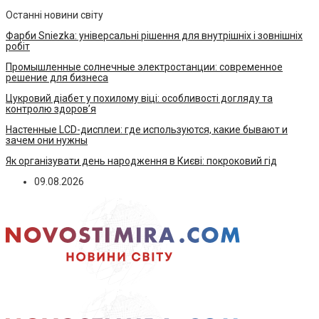
Останні новини світу
Фарби Sniezka: універсальні рішення для внутрішніх і зовнішніх
робіт
Промышленные солнечные электростанции: современное
решение для бизнеса
Цукровий діабет у похилому віці: особливості догляду та
контролю здоров’я
Настенные LCD-дисплеи: где используются, какие бывают и
зачем они нужны
Як організувати день народження в Києві: покроковий гід
09.08.2026