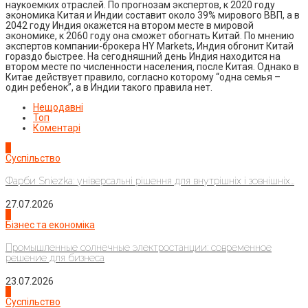
наукоемких отраслей. По прогнозам экспертов, к 2020 году
экономика Китая и Индии составит около 39% мирового ВВП, а в
2042 году Индия окажется на втором месте в мировой
экономике, к 2060 году она сможет обогнать Китай. По мнению
экспертов компании-брокера HY Markets, Индия обгонит Китай
гораздо быстрее. На сегодняшний день Индия находится на
втором месте по численности населения, после Китая. Однако в
Китае действует правило, согласно которому “одна семья –
один ребенок”, а в Индии такого правила нет.
Нещодавні
Топ
Коментарі
1
Суспільство
Фарби Sniezka: універсальні рішення для внутрішніх і зовнішніх...
27.07.2026
2
Бізнес та економіка
Промышленные солнечные электростанции: современное
решение для бизнеса
23.07.2026
3
Суспільство