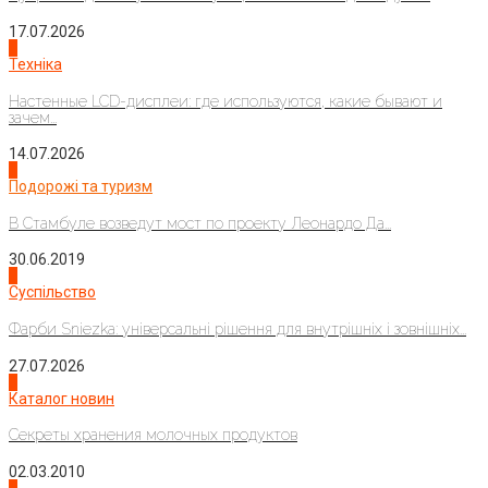
17.07.2026
4
Техніка
Настенные LCD-дисплеи: где используются, какие бывают и
зачем...
14.07.2026
1
Подорожі та туризм
В Стамбуле возведут мост по проекту Леонардо Да...
30.06.2019
2
Суспільство
Фарби Sniezka: універсальні рішення для внутрішніх і зовнішніх...
27.07.2026
3
Каталог новин
Секреты хранения молочных продуктов
02.03.2010
4