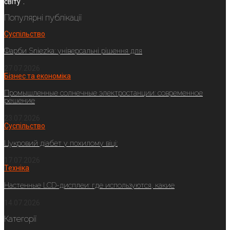
світу".
Популярні публікації
Суспільство
Фарби Sniezka: універсальні рішення для
27.07.2026
Бізнес та економіка
Промышленные солнечные электростанции: современное
решение
23.07.2026
Суспільство
Цукровий діабет у похилому віці:
17.07.2026
Техніка
Настенные LCD-дисплеи: где используются, какие
14.07.2026
Категорії