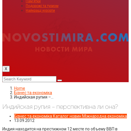
Пам’ятки
Подорожі та туризм
Найкращі курорти
X
Home
Бізнес та економіка
Индийская рупия –…
Индийская рупия – перспективна ли она?
Бізнес та економіка
Каталог новин
Міжнародна економіка
13.09.2012
Индия находится на престижном 12 месте по объему ВВП в