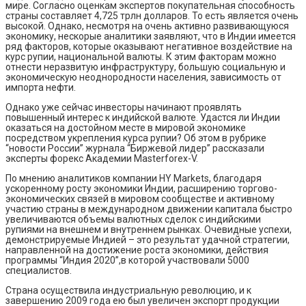
мире. Согласно оценкам экспертов покупательная способность
страны составляет 4,725 трлн долларов. То есть является очень
высокой. Однако, несмотря на очень активно развивающуюся
экономику, нескорые аналитики заявляют, что в Индии имеется
ряд факторов, которые оказывают негативное воздействие на
курс рупии, национальной валюты. К этим факторам можно
отнести неразвитую инфраструктуру, большую социальную и
экономическую неоднородности населения, зависимость от
импорта нефти.
Однако уже сейчас инвесторы начинают проявлять
повышенный интерес к индийской валюте. Удастся ли Индии
оказаться на достойном месте в мировой экономике
посредством укрепления курса рупии? Об этом в рубрике
“новости России” журнала “Биржевой лидер” рассказали
эксперты форекс Академии Masterforex-V.
По мнению аналитиков компании HY Markets, благодаря
ускоренному росту экономики Индии, расширению торгово-
экономических связей в мировом сообществе и активному
участию страны в международном движении капитала быстро
увеличиваются объемы валютных сделок с индийскими
рупиями на внешнем и внутреннем рынках. Очевидные успехи,
демонстрируемые Индией – это результат удачной стратегии,
направленной на достижение роста экономики, действия
программы “Индия 2020”,в которой участвовали 5000
специалистов.
Страна осуществила индустриальную революцию, и к
завершению 2009 года ею был увеличен экспорт продукции