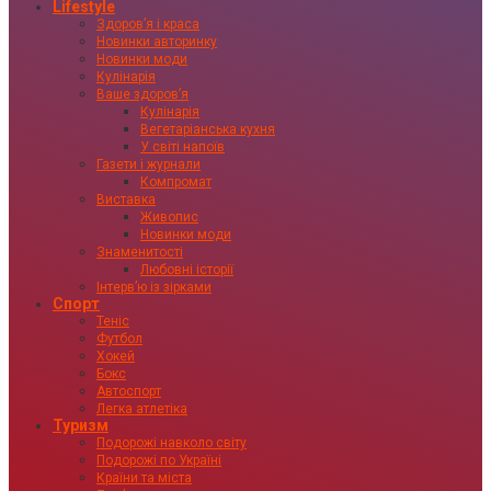
Lifestyle
Здоровʼя і краса
Новинки авторинку
Новинки моди
Кулінарія
Ваше здоровʼя
Кулінарія
Вегетаріанська кухня
У світі напоїв
Газети і журнали
Компромат
Виставка
Живопис
Новинки моди
Знаменитості
Любовні історії
Інтервʼю із зірками
Спорт
Теніс
Футбол
Хокей
Бокс
Автоспорт
Легка атлетіка
Туризм
Подорожі навколо світу
Подорожі по Україні
Країни та міста