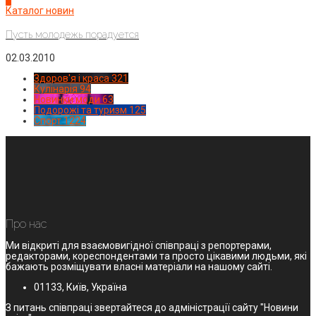
Каталог новин
Пусть молодежь порадуется
02.03.2010
Здоров'я і краса
321
Кулінарія
94
Новинки моди
63
Подорожі та туризм
125
Спорт
1224
Про нас
Ми відкриті для взаємовигідної співпраці з репортерами,
редакторами, кореспондентами та просто цікавими людьми, які
бажають розміщувати власні матеріали на нашому сайті.
01133, Київ, Україна
З питань співпраці звертайтеся до адміністрації сайту "Новини