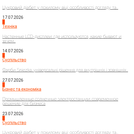
Цукровий діабет у похилому віці: особливості догляду та...
17.07.2026
4
Техніка
Настенные LCD-дисплеи: где используются, какие бывают и
зачем...
14.07.2026
1
Суспільство
Фарби Sniezka: універсальні рішення для внутрішніх і зовнішніх...
27.07.2026
2
Бізнес та економіка
Промышленные солнечные электростанции: современное
решение для бизнеса
23.07.2026
3
Суспільство
Цукровий діабет у похилому віці: особливості догляду та...