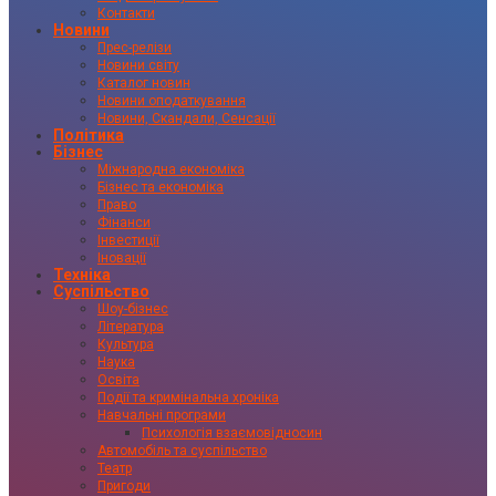
Контакти
Новини
Прес-релізи
Новини світу
Каталог новин
Новини оподаткування
Новини, Скандали, Сенсації
Політика
Бізнес
Міжнародна економіка
Бізнес та економіка
Право
Фінанси
Інвестиції
Іновації
Техніка
Суспільство
Шоу-бізнес
Література
Культура
Наука
Освіта
Події та кримінальна хроніка
Навчальні програми
Психологія взаємовідносин
Автомобіль та суспільство
Театр
Пригоди