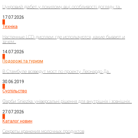
Цукровий діабет у похилому віці: особливості догляду та...
17.07.2026
4
Техніка
Настенные LCD-дисплеи: где используются, какие бывают и
зачем...
14.07.2026
1
Подорожі та туризм
В Стамбуле возведут мост по проекту Леонардо Да...
30.06.2019
2
Суспільство
Фарби Sniezka: універсальні рішення для внутрішніх і зовнішніх...
27.07.2026
3
Каталог новин
Секреты хранения молочных продуктов