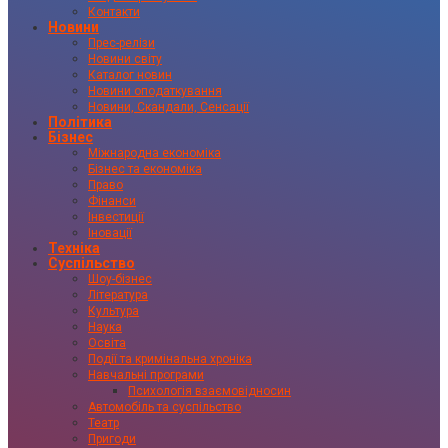
Контакти
Новини
Прес-релізи
Новини світу
Каталог новин
Новини оподаткування
Новини, Скандали, Сенсації
Політика
Бізнес
Міжнародна економіка
Бізнес та економіка
Право
Фінанси
Інвестиції
Іновації
Техніка
Суспільство
Шоу-бізнес
Література
Культура
Наука
Освіта
Події та кримінальна хроніка
Навчальні програми
Психологія взаємовідносин
Автомобіль та суспільство
Театр
Пригоди