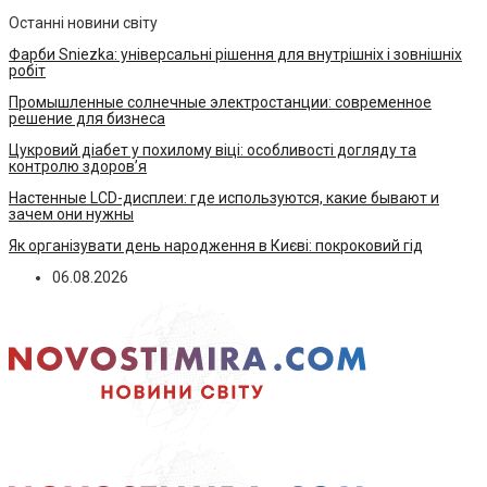
Останні новини світу
Фарби Sniezka: універсальні рішення для внутрішніх і зовнішніх
робіт
Промышленные солнечные электростанции: современное
решение для бизнеса
Цукровий діабет у похилому віці: особливості догляду та
контролю здоров’я
Настенные LCD-дисплеи: где используются, какие бывают и
зачем они нужны
Як організувати день народження в Києві: покроковий гід
06.08.2026