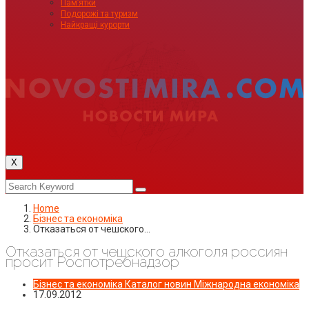
Пам’ятки
Подорожі та туризм
Найкращі курорти
X
Home
Бізнес та економіка
Отказаться от чешского…
Отказаться от чешского алкоголя россиян
просит Роспотребнадзор
Бізнес та економіка
Каталог новин
Міжнародна економіка
17.09.2012