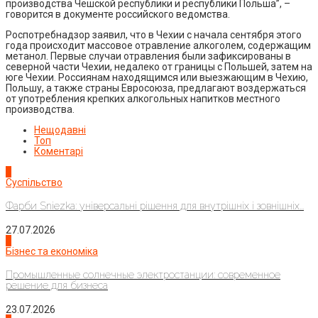
производства Чешской республики и республики Польша”, –
говорится в документе российского ведомства.
Роспотребнадзор заявил, что в Чехии с начала сентября этого
года происходит массовое отравление алкоголем, содержащим
метанол. Первые случаи отравления были зафиксированы в
северной части Чехии, недалеко от границы с Польшей, затем на
юге Чехии. Россиянам находящимся или выезжающим в Чехию,
Польшу, а также страны Евросоюза, предлагают воздержаться
от употребления крепких алкогольных напитков местного
производства.
Нещодавні
Топ
Коментарі
1
Суспільство
Фарби Sniezka: універсальні рішення для внутрішніх і зовнішніх...
27.07.2026
2
Бізнес та економіка
Промышленные солнечные электростанции: современное
решение для бизнеса
23.07.2026