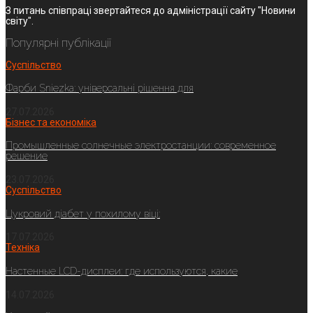
З питань співпраці звертайтеся до адміністрації сайту "Новини
світу".
Популярні публікації
Суспільство
Фарби Sniezka: універсальні рішення для
27.07.2026
Бізнес та економіка
Промышленные солнечные электростанции: современное
решение
23.07.2026
Суспільство
Цукровий діабет у похилому віці:
17.07.2026
Техніка
Настенные LCD-дисплеи: где используются, какие
14.07.2026