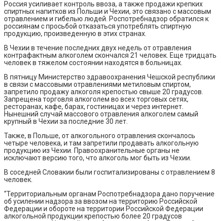
Россия усиливает контроль ввоза, а также продажи крепких
спиртных напитков из Польши и Чехии, это связано с массовым
отравлением и гибелью людей. Роспотребнадзор обратился к
россиянам с просьбой отказаться употреблять спиртную
продукцию, произведенную в этих странах.
В Чехии в течение последних двух недель от отравления
контрафактным алкоголем скончался 21 человек. Еще тридцать
человек в тяжелом состоянии находятся в больницах.
В пятницу Министерство здравоохранения Чешской республики
в связи с массовыми отравлениями метиловым спиртом,
запретило продажу алкоголя крепостью свыше 20 градусов.
Запрещена торговля алкоголем во всех торговых сетях,
ресторанах, кафе, барах, гостиницах и через интернет.
Нынешний случай массового отравления алкоголем самый
крупный в Чехии за последние 30 лет.
Также, в Польше, от алкогольного отравления скончалось
четыре человека, и там запретили продавать алкогольную
продукцию из Чехии. Правоохранительные органы не
исключают версию того, что алкоголь мог быть из Чехии.
В соседней Словакии были госпитализированы с отравлением 8
человек.
“Территориальным органам Роспотребнадзора дано поручение
об усилении надзора за ввозом на территорию Российской
Федерации и обороте на территории Российской Федерации
алкогольной продукции крепостью более 20 градусов