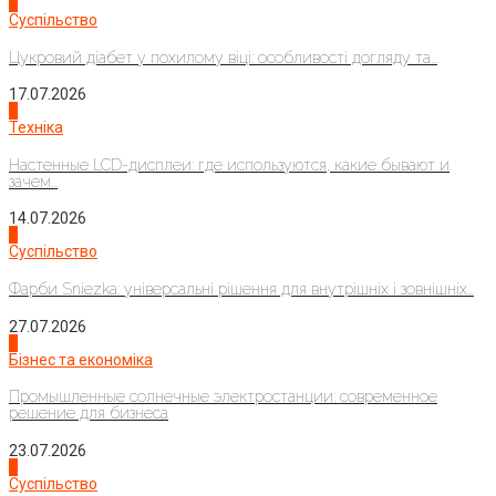
3
Суспільство
Цукровий діабет у похилому віці: особливості догляду та...
17.07.2026
4
Техніка
Настенные LCD-дисплеи: где используются, какие бывают и
зачем...
14.07.2026
1
Суспільство
Фарби Sniezka: універсальні рішення для внутрішніх і зовнішніх...
27.07.2026
2
Бізнес та економіка
Промышленные солнечные электростанции: современное
решение для бизнеса
23.07.2026
3
Суспільство