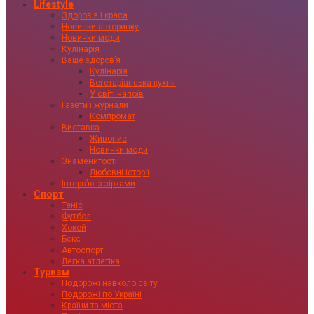
Lifestyle
Здоровʼя і краса
Новинки авторинку
Новинки моди
Кулінарія
Ваше здоровʼя
Кулінарія
Вегетаріанська кухня
У світі напоїв
Газети і журнали
Компромат
Виставка
Живопис
Новинки моди
Знаменитості
Любовні історії
Інтервʼю із зірками
Спорт
Теніс
Футбол
Хокей
Бокс
Автоспорт
Легка атлетіка
Туризм
Подорожі навколо світу
Подорожі по Україні
Країни та міста