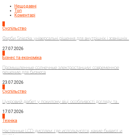
Нещодавні
Топ
Коментарі
1
Суспільство
Фарби Sniezka: універсальні рішення для внутрішніх і зовнішніх...
27.07.2026
2
Бізнес та економіка
Промышленные солнечные электростанции: современное
решение для бизнеса
23.07.2026
3
Суспільство
Цукровий діабет у похилому віці: особливості догляду та...
17.07.2026
4
Техніка
Настенные LCD-дисплеи: где используются, какие бывают и