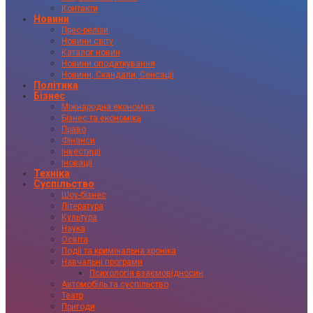
Контакти
Новини
Прес-релізи
Новини світу
Каталог новин
Новини оподаткування
Новини, Скандали, Сенсації
Політика
Бізнес
Міжнародна економіка
Бізнес та економіка
Право
Фінанси
Інвестиції
Іновації
Техніка
Суспільство
Шоу-бізнес
Література
Культура
Наука
Освіта
Події та кримінальна хроніка
Навчальні програми
Психологія взаємовідносин
Автомобіль та суспільство
Театр
Пригоди