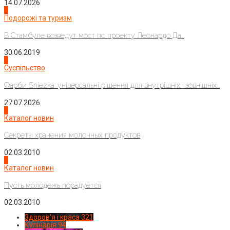
14.07.2026
1
Подорожі та туризм
В Стамбуле возведут мост по проекту Леонардо Да...
30.06.2019
2
Суспільство
Фарби Sniezka: універсальні рішення для внутрішніх і зовнішніх...
27.07.2026
3
Каталог новин
Секреты хранения молочных продуктов
02.03.2010
4
Каталог новин
Пусть молодежь порадуется
02.03.2010
Здоров'я і краса
321
Кулінарія
94