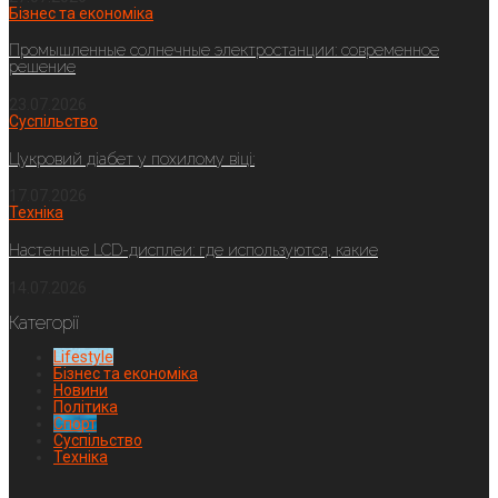
Бізнес та економіка
Промышленные солнечные электростанции: современное
решение
23.07.2026
Суспільство
Цукровий діабет у похилому віці:
17.07.2026
Техніка
Настенные LCD-дисплеи: где используются, какие
14.07.2026
Категорії
Lifestyle
Бізнес та економіка
Новини
Політика
Спорт
Суспільство
Техніка