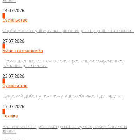
зачем...
14.07.2026
1
Суспільство
Фарби Sniezka: універсальні рішення для внутрішніх і зовнішніх...
27.07.2026
2
Бізнес та економіка
Промышленные солнечные электростанции: современное
решение для бизнеса
23.07.2026
3
Суспільство
Цукровий діабет у похилому віці: особливості догляду та...
17.07.2026
4
Техніка
Настенные LCD-дисплеи: где используются, какие бывают и
зачем...