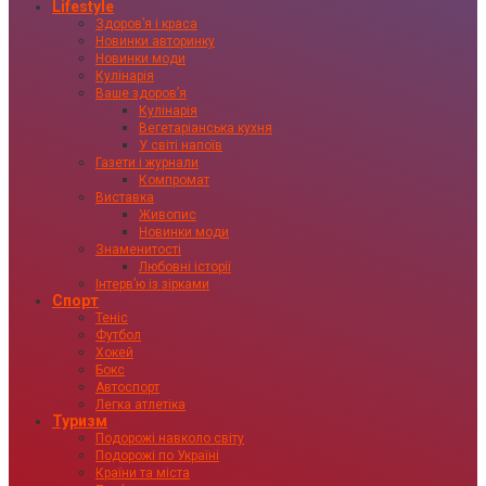
Lifestyle
Здоровʼя і краса
Новинки авторинку
Новинки моди
Кулінарія
Ваше здоровʼя
Кулінарія
Вегетаріанська кухня
У світі напоїв
Газети і журнали
Компромат
Виставка
Живопис
Новинки моди
Знаменитості
Любовні історії
Інтервʼю із зірками
Спорт
Теніс
Футбол
Хокей
Бокс
Автоспорт
Легка атлетіка
Туризм
Подорожі навколо світу
Подорожі по Україні
Країни та міста