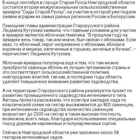
В конце сентября в городе Старая Русса Новгородской области
состоится вторая межрегиональная сельскохозяйственная
ярмарка “Сады Старой Руссы”, на участие в которой уже подали
заявки аграрии из самых разных регионов России и Белоруссии.
Помощник главы администрации Старорусского района
Людмила Кутузова заявила, что главным условием для участия
в ярмарке является яблочная тематика. “В прошлом году на
ярмарке весь товар, так или иначе, был связан с яблоками. Если
квас, то яблочный, пирог непременно с яблоками, яблоки в
корзинах и мешках, запеченные в горшках, моченые в бочках”, –
перечисляет Людмила Кутузова.
Яблочная ярмарка популярна еще и тем, что там можно
приобрести саженцы яблонь из лучших питомников страны и
это соответствует сельскохозяйственной политике
новгородских властей, так как, в последние годы область
уделяет повышенное внимание развитию садоводства.
А на территории Старорусского района реализуется проект по
развитию промышленного садоводства интенсивного типа.
Авторы проекта рассказали, что если при закладке сада по
классической схеме на гектар высаживается до 800 саженцев,
при интенсивном садоводстве количество саженцев
возрастает до 2500 на гектар и такая высокая плотность
возможна, всего лишь, благодаря использованию специальных
пород деревьев карликовых и полукарликовых сортов.
Сейчас в Новгородской области уже заложено около 58
гектаров интенсивных садов.