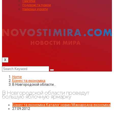
Пам’ятки
Подорожі та туризм
Найкращі курорти
X
Home
Бізнес та економіка
В Новгородской области…
В Новгородской области проведут
большую яблочную ярмарку
Бізнес та економіка
Каталог новин
Міжнародна економіка
27.09.2012