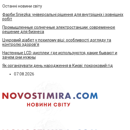
Останні новини світу
Фарби Sniezka: універсальні рішення для внутрішніх і зовнішніх
робіт
Промышленные солнечные электростанции: современное
решение для бизнеса
Цукровий діабет у похилому віці: особливості догляду та
контролю здоров’я
Настенные LCD-дисплеи: где используются, какие бывают и
зачем они нужны
Як організувати день народження в Києві: покроковий гід
07.08.2026