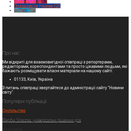
Новинки моди
63
Подорожі та туризм
125
Спорт
1224
Про нас
Ми відкриті для взаємовигідної співпраці з репортерами,
редакторами, кореспондентами та просто цікавими людьми, які
бажають розміщувати власні матеріали на нашому сайті.
01133, Київ, Україна
З питань співпраці звертайтеся до адміністрації сайту "Новини
світу".
Популярні публікації
Суспільство
Фарби Sniezka: універсальні рішення для
27.07.2026