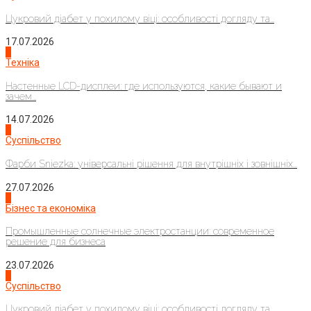
Цукровий діабет у похилому віці: особливості догляду та...
17.07.2026
4
Техніка
Настенные LCD-дисплеи: где используются, какие бывают и
зачем...
14.07.2026
1
Суспільство
Фарби Sniezka: універсальні рішення для внутрішніх і зовнішніх...
27.07.2026
2
Бізнес та економіка
Промышленные солнечные электростанции: современное
решение для бизнеса
23.07.2026
3
Суспільство
Цукровий діабет у похилому віці: особливості догляду та...