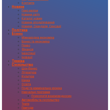
Контакти
Новини
Прес-релізи
Новини світу
Каталог новин
Новини оподаткування
Новини, Скандали, Сенсації
Політика
Бізнес
Міжнародна економіка
Бізнес та економіка
Право
Фінанси
Інвестиції
Іновації
Техніка
Суспільство
Шоу-бізнес
Література
Культура
Наука
Освіта
Події та кримінальна хроніка
Навчальні програми
Психологія взаємовідносин
Автомобіль та суспільство
Театр
Пригоди