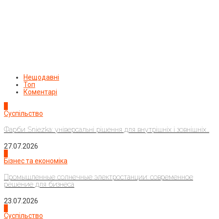
Нещодавні
Топ
Коментарі
1
Суспільство
Фарби Sniezka: універсальні рішення для внутрішніх і зовнішніх...
27.07.2026
2
Бізнес та економіка
Промышленные солнечные электростанции: современное
решение для бизнеса
23.07.2026
3
Суспільство