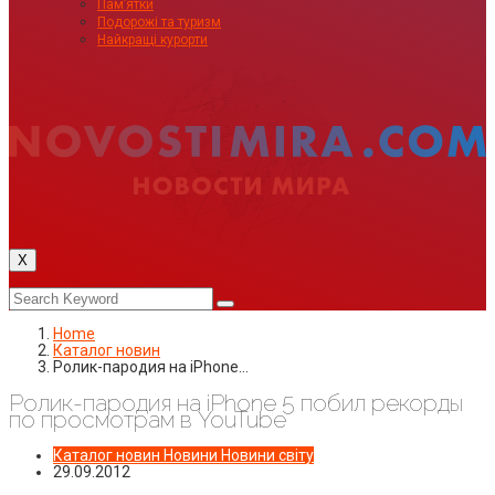
Пам’ятки
Подорожі та туризм
Найкращі курорти
X
Home
Каталог новин
Ролик-пародия на iPhone…
Ролик-пародия на iPhone 5 побил рекорды
по просмотрам в YouTube
Каталог новин
Новини
Новини світу
29.09.2012