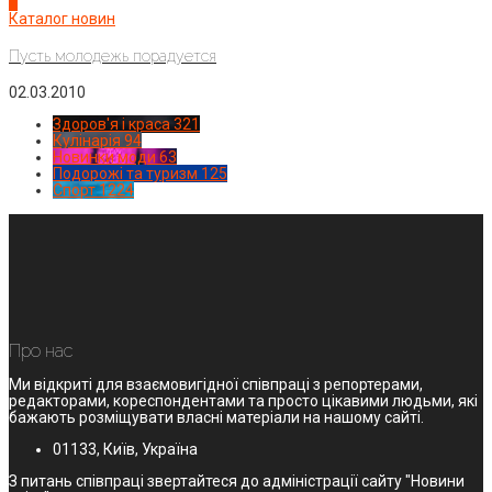
4
Каталог новин
Пусть молодежь порадуется
02.03.2010
Здоров'я і краса
321
Кулінарія
94
Новинки моди
63
Подорожі та туризм
125
Спорт
1224
Про нас
Ми відкриті для взаємовигідної співпраці з репортерами,
редакторами, кореспондентами та просто цікавими людьми, які
бажають розміщувати власні матеріали на нашому сайті.
01133, Київ, Україна
З питань співпраці звертайтеся до адміністрації сайту "Новини