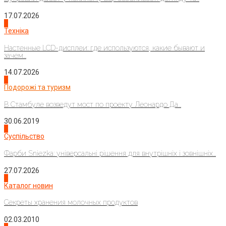
17.07.2026
4
Техніка
Настенные LCD-дисплеи: где используются, какие бывают и
зачем...
14.07.2026
1
Подорожі та туризм
В Стамбуле возведут мост по проекту Леонардо Да...
30.06.2019
2
Суспільство
Фарби Sniezka: універсальні рішення для внутрішніх і зовнішніх...
27.07.2026
3
Каталог новин
Секреты хранения молочных продуктов
02.03.2010