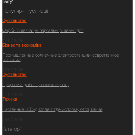
світу".
Популярні публікації
Суспільство
Фарби Sniezka: універсальні рішення для
27.07.2026
Бізнес та економіка
Промышленные солнечные электростанции: современное
решение
23.07.2026
Суспільство
Цукровий діабет у похилому віці:
17.07.2026
Техніка
Настенные LCD-дисплеи: где используются, какие
14.07.2026
Категорії