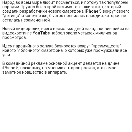
Народ во всем мире любит посмеяться, и потому так популярны
пародии. Трудно было пройти мимо того ажиотажа, который
создали разработчики нового смартфона
iPhone 5
вокруг своего
“детища” и конечно же, быстро появилась пародия, которая не
осталась незамеченной.
Новый видеоролик, всего несколько дней назад появившийся на
видеохостинге
YouTube
набрал около четырех миллионов
просмотров.
Идея пародийного ролика базируется вокруг “преимуществ”
нового “яблочного” смартфона, о которых уже прожужжали все
уши.
В комедийной рекламе основной акцент делается на длине
iPhone 5, поскольку, по мнению авторов ролика, это самое
заметное новшество в аппарате.