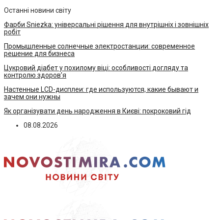
Останні новини світу
Фарби Sniezka: універсальні рішення для внутрішніх і зовнішніх
робіт
Промышленные солнечные электростанции: современное
решение для бизнеса
Цукровий діабет у похилому віці: особливості догляду та
контролю здоров’я
Настенные LCD-дисплеи: где используются, какие бывают и
зачем они нужны
Як організувати день народження в Києві: покроковий гід
08.08.2026