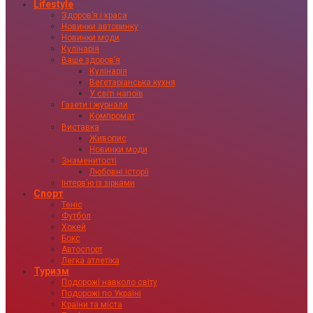
Lifestyle
Здоровʼя і краса
Новинки авторинку
Новинки моди
Кулінарія
Ваше здоровʼя
Кулінарія
Вегетаріанська кухня
У світі напоїв
Газети і журнали
Компромат
Виставка
Живопис
Новинки моди
Знаменитості
Любовні історії
Інтервʼю із зірками
Спорт
Теніс
Футбол
Хокей
Бокс
Автоспорт
Легка атлетіка
Туризм
Подорожі навколо світу
Подорожі по Україні
Країни та міста