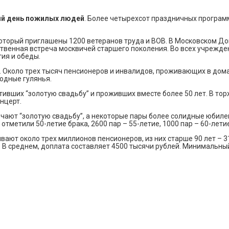
й день пожилых людей
. Более четырехсот праздничных програм
 который приглашены 1200 ветеранов труда и ВОВ. В Московском Д
ственная встреча москвичей старшего поколения. Во всех учрежде
ия и обеды.
. Около трех тысяч пенсионеров и инвалидов, проживающих в дом
родные гулянья.
тивших “золотую свадьбу” и проживших вместе более 50 лет. В то
нцерт.
мечают “золотую свадьбу”, а некоторые пары более солидные юб
отметили 50-летие брака, 2600 пар – 55-летие, 1000 пар – 60-летие
ают около трех миллионов пенсионеров, из них старше 90 лет – 31
 В среднем, доплата составляет 4500 тысячи рублей. Минимальный