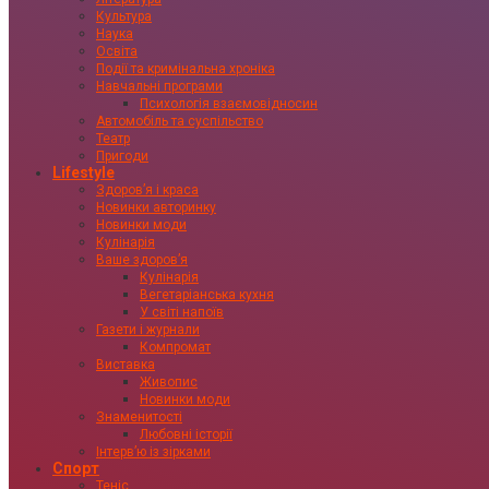
Культура
Наука
Освіта
Події та кримінальна хроніка
Навчальні програми
Психологія взаємовідносин
Автомобіль та суспільство
Театр
Пригоди
Lifestyle
Здоровʼя і краса
Новинки авторинку
Новинки моди
Кулінарія
Ваше здоровʼя
Кулінарія
Вегетаріанська кухня
У світі напоїв
Газети і журнали
Компромат
Виставка
Живопис
Новинки моди
Знаменитості
Любовні історії
Інтервʼю із зірками
Спорт
Теніс