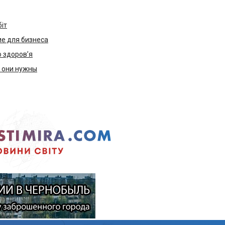
біт
е для бизнеса
ю здоров’я
м они нужны