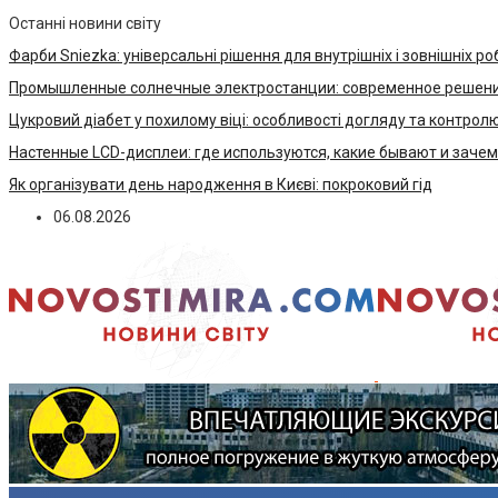
Останні новини світу
Фарби Sniezka: універсальні рішення для внутрішніх і зовнішніх ро
Промышленные солнечные электростанции: современное решени
Цукровий діабет у похилому віці: особливості догляду та контрол
Настенные LCD-дисплеи: где используются, какие бывают и заче
Як організувати день народження в Києві: покроковий гід
06.08.2026