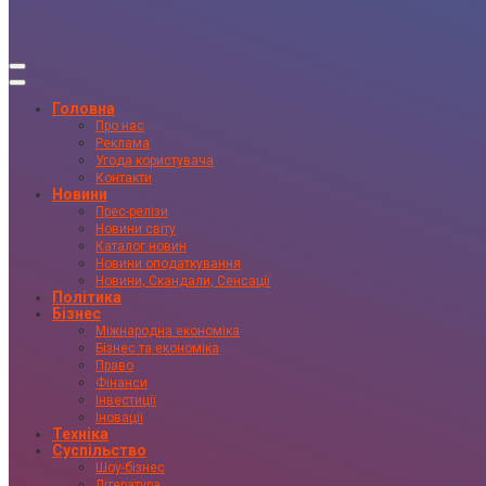
Головна
Про нас
Реклама
Угода користувача
Контакти
Новини
Прес-релізи
Новини світу
Каталог новин
Новини оподаткування
Новини, Скандали, Сенсації
Політика
Бізнес
Міжнародна економіка
Бізнес та економіка
Право
Фінанси
Інвестиції
Іновації
Техніка
Суспільство
Шоу-бізнес
Література