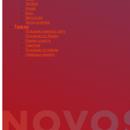
Футбол
Хокей
Бокс
Автоспорт
Легка атлетіка
Туризм
Подорожі навколо світу
Подорожі по Україні
Країни та міста
Пам’ятки
Подорожі та туризм
Найкращі курорти