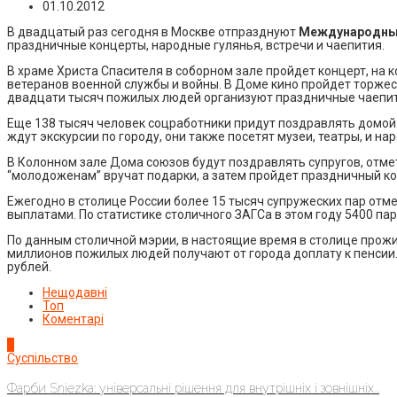
01.10.2012
В двадцатый раз сегодня в Москве отпразднуют
Международны
праздничные концерты, народные гулянья, встречи и чаепития.
В храме Христа Спасителя в соборном зале пройдет концерт, на
ветеранов военной службы и войны. В Доме кино пройдет торже
двадцати тысяч пожилых людей организуют праздничные чаепит
Еще 138 тысяч человек соцработники придут поздравлять домой
ждут экскурсии по городу, они также посетят музеи, театры, и на
В Колонном зале Дома союзов будут поздравлять супругов, отме
“молодоженам” вручат подарки, а затем пройдет праздничный ко
Ежегодно в столице России более 15 тысяч супружеских пар от
выплатами. По статистике столичного ЗАГСа в этом году 5400 пар 
По данным столичной мэрии, в настоящие время в столице прожив
миллионов пожилых людей получают от города доплату к пенсии.
рублей.
Нещодавні
Топ
Коментарі
1
Суспільство
Фарби Sniezka: універсальні рішення для внутрішніх і зовнішніх...