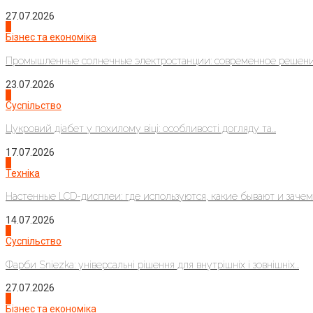
27.07.2026
2
Бізнес та економіка
Промышленные солнечные электростанции: современное решени
23.07.2026
3
Суспільство
Цукровий діабет у похилому віці: особливості догляду та...
17.07.2026
4
Техніка
Настенные LCD-дисплеи: где используются, какие бывают и зачем..
14.07.2026
1
Суспільство
Фарби Sniezka: універсальні рішення для внутрішніх і зовнішніх...
27.07.2026
2
Бізнес та економіка