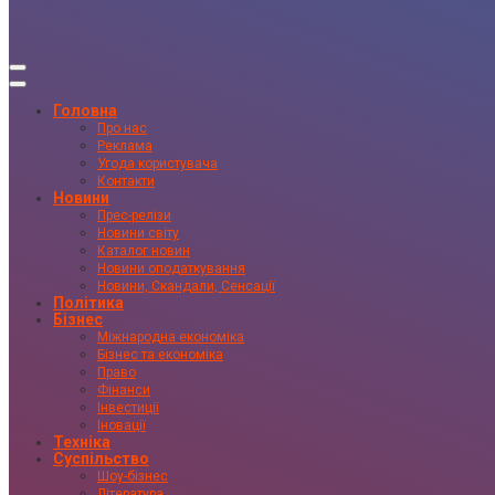
Головна
Про нас
Реклама
Угода користувача
Контакти
Новини
Прес-релізи
Новини світу
Каталог новин
Новини оподаткування
Новини, Скандали, Сенсації
Політика
Бізнес
Міжнародна економіка
Бізнес та економіка
Право
Фінанси
Інвестиції
Іновації
Техніка
Суспільство
Шоу-бізнес
Література