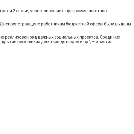
грах и 2 семьи, участвовавшие в программе льготного
 на Днепропетровщине работникам бюджетной сферы были выданы
не реализован ряд важных социальных проектов. Среди них
крытие нескольких десятков детсадов и пр.”, – отметил