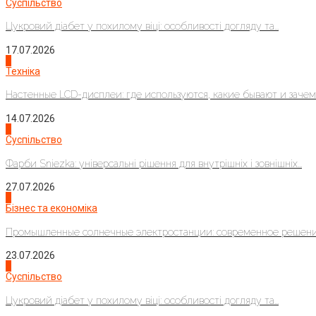
Суспільство
Цукровий діабет у похилому віці: особливості догляду та...
17.07.2026
4
Техніка
Настенные LCD-дисплеи: где используются, какие бывают и зачем..
14.07.2026
1
Суспільство
Фарби Sniezka: універсальні рішення для внутрішніх і зовнішніх...
27.07.2026
2
Бізнес та економіка
Промышленные солнечные электростанции: современное решени
23.07.2026
3
Суспільство
Цукровий діабет у похилому віці: особливості догляду та...