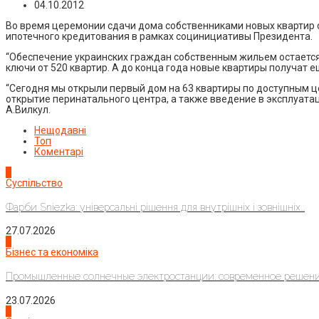
04.10.2012
Во время церемонии сдачи дома собственниками новых квартир с
ипотечного кредитования в рамках социнициативы Президента.
“Обеспечение украинских граждан собственным жильем остается
ключи от 520 квартир. А до конца года новые квартиры получат 
“Сегодня мы открыли первый дом на 63 квартиры по доступным 
открытие перинатального центра, а также введение в эксплуатац
А.Вилкул.
Нещодавні
Топ
Коментарі
1
Суспільство
Фарби Sniezka: універсальні рішення для внутрішніх і зовнішніх...
27.07.2026
2
Бізнес та економіка
Промышленные солнечные электростанции: современное решени
23.07.2026
3