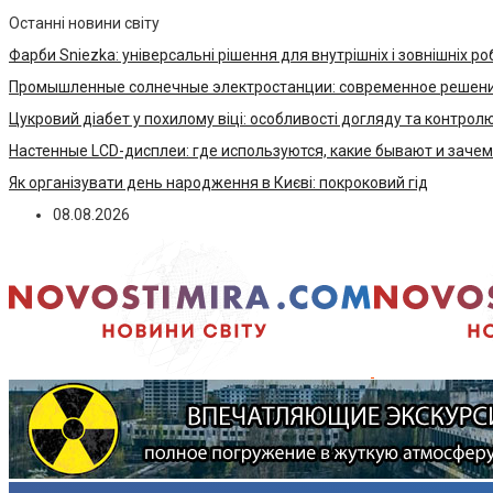
Останні новини світу
Фарби Sniezka: універсальні рішення для внутрішніх і зовнішніх ро
Промышленные солнечные электростанции: современное решени
Цукровий діабет у похилому віці: особливості догляду та контрол
Настенные LCD-дисплеи: где используются, какие бывают и заче
Як організувати день народження в Києві: покроковий гід
08.08.2026