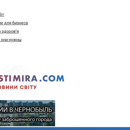
біт
е для бизнеса
ю здоров’я
м они нужны