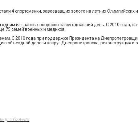
тали 4 спортсменки, завоевавших золото на летних Олимпийских и
 одним из главных вопросов на сегодняшний день. С 2010 года,
еще 75 семей военных и медиков.
ценам. С 2010 года при поддержке Президента на Днепропетровщи
ию объездной дороги вокруг Днепропетровска, реконструкция и от
е для бизнеса