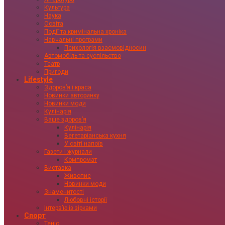
Культура
Наука
Освіта
Події та кримінальна хроніка
Навчальні програми
Психологія взаємовідносин
Автомобіль та суспільство
Театр
Пригоди
Lifestyle
Здоровʼя і краса
Новинки авторинку
Новинки моди
Кулінарія
Ваше здоровʼя
Кулінарія
Вегетаріанська кухня
У світі напоїв
Газети і журнали
Компромат
Виставка
Живопис
Новинки моди
Знаменитості
Любовні історії
Інтервʼю із зірками
Спорт
Теніс