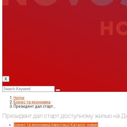
X
Home
Бізнес та економіка
Президент дал старт…
Президент дал старт доступному жилью на 
Бізнес та економіка
Інвестиції
Каталог новин