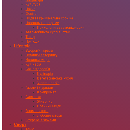
Культура
Наука
Освіта
Події та кримінальна хроніка
Навчальні програми
Психологія взаємовідносин
Автомобіль та суспільство
Театр
Пригоди
Lifestyle
Здоровʼя і краса
Новинки авторинку
Новинки моди
Кулінарія
Ваше здоровʼя
Кулінарія
Вегетаріанська кухня
У світі напоїв
Газети і журнали
Компромат
Виставка
Живопис
Новинки моди
Знаменитості
Любовні історії
Інтервʼю із зірками
Спорт
Теніс