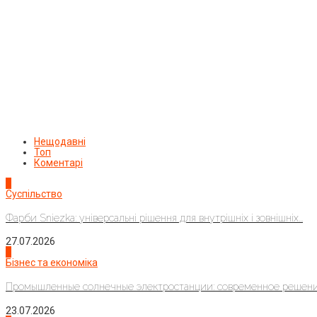
Нещодавні
Топ
Коментарі
1
Суспільство
Фарби Sniezka: універсальні рішення для внутрішніх і зовнішніх...
27.07.2026
2
Бізнес та економіка
Промышленные солнечные электростанции: современное решени
23.07.2026