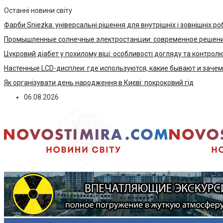
Останні новини світу
Фарби Sniezka: універсальні рішення для внутрішніх і зовнішніх ро
Промышленные солнечные электростанции: современное решени
Цукровий діабет у похилому віці: особливості догляду та контрол
Настенные LCD-дисплеи: где используются, какие бывают и заче
Як організувати день народження в Києві: покроковий гід
06.08.2026