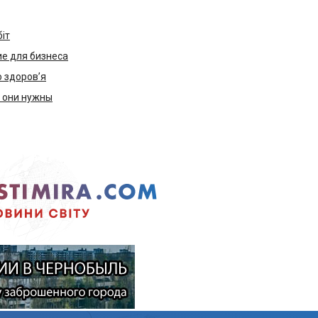
біт
е для бизнеса
ю здоров’я
м они нужны