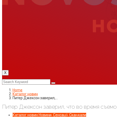
X
Home
Каталог новин
Питер Джексон заверил,…
Питер Джексон заверил, что во время съемо
Каталог новин
Новини, Сенсації, Скандали