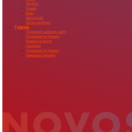
Футбол
Хокей
Бокс
Автоспорт
Легка атлетіка
Туризм
Подорожі навколо світу
Подорожі по Україні
Країни та міста
Пам’ятки
Подорожі та туризм
Найкращі курорти