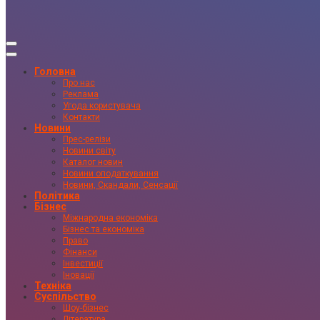
Головна
Про нас
Реклама
Угода користувача
Контакти
Новини
Прес-релізи
Новини світу
Каталог новин
Новини оподаткування
Новини, Скандали, Сенсації
Політика
Бізнес
Міжнародна економіка
Бізнес та економіка
Право
Фінанси
Інвестиції
Іновації
Техніка
Суспільство
Шоу-бізнес
Література