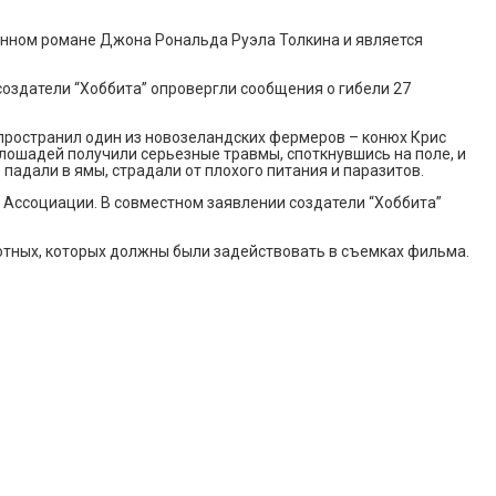
енном романе Джона Рональда Руэла Толкина и является
создатели “Хоббита” опровергли сообщения о гибели 27
пространил один из новозеландских фермеров – конюх Крис
лошадей получили серьезные травмы, споткнувшись на поле, и
падали в ямы, страдали от плохого питания и паразитов.
 Ассоциации. В совместном заявлении создатели “Хоббита”
отных, которых должны были задействовать в съемках фильма.