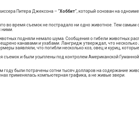
жиссера Питера Джексона – “
Хоббит
“, который основан на одноим
что во время съемок не пострадало ни одно животное. Тем самым 
 ними.
животных подняли немало шума. Сообщения о гибели животных рас
пещрено канавами и ухабами. Лангридж утверждал, что несколько 
еры заявляли, что погибли несколько коз, овец и куриц, которые 
мя съемок и были усыплены под контролем Американской Гуманной
ом году были потрачены сотни тысяч долларов на содержание жив
енах применялась компьютерная графика, а не живые звери.