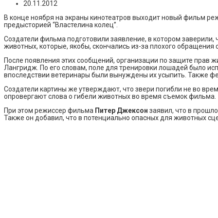
20.11.2012
В конце ноября на экраны кинотеатров выходит новый фильм ре
предысторией “Властелина колец”.
Создатели фильма подготовили заявление, в котором заверили, 
животных, которые, якобы, скончались из-за плохого обращения с
После появления этих сообщений, организации по защите прав 
Лангридж. По его словам, поле для тренировки лошадей было ис
впоследствии ветеринары были вынуждены их усыпить. Также ферм
Создатели картины же утверждают, что звери погибли не во вре
опровергают слова о гибели животных во время съемок фильма.
При этом режиссер фильма
Питер Джексон
заявил, что в прошл
Также он добавил, что в потенциально опасных для животных сц