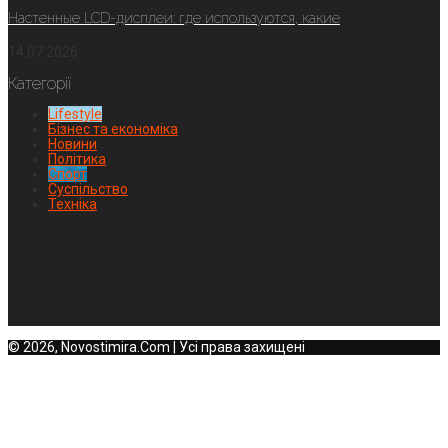
Настенные LCD-дисплеи: где используются, какие
14.07.2026
Категорії
Lifestyle
Бізнес та економіка
Новини
Політика
Спорт
Суспільство
Техніка
© 2026, Novostimira.Com | Усі права захищені