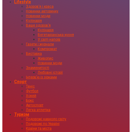
Lifestyle
Здоровʼя і краса
Новинки авторинку
Новинки моди
Кулінарія
Ваше здоровʼя
Кулінарія
Вегетаріанська кухня
У світі напоїв
Газети і журнали
Компромат
Виставка
Живопис
Новинки моди
Знаменитості
Любовні історії
Інтервʼю із зірками
Спорт
Теніс
Футбол
Хокей
Бокс
Автоспорт
Легка атлетіка
Туризм
Подорожі навколо світу
Подорожі по Україні
Країни та міста