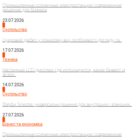
Промышленные солнечные электростанции: современное
решение для бизнеса
23.07.2026
3
Суспільство
Цукровий діабет у похилому віці: особливості догляду та...
17.07.2026
4
Техніка
Настенные LCD-дисплеи: где используются, какие бывают и
зачем...
14.07.2026
1
Суспільство
Фарби Sniezka: універсальні рішення для внутрішніх і зовнішніх...
27.07.2026
2
Бізнес та економіка
Промышленные солнечные электростанции: современное