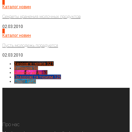
3
Каталог новин
Секреты хранения молочных продуктов
02.03.2010
4
Каталог новин
Пусть молодежь порадуется
02.03.2010
Здоров'я і краса
321
Кулінарія
94
Новинки моди
63
Подорожі та туризм
125
Спорт
1224
Про нас