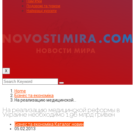
Пам’ятки
Подорожі та туризм
Найкращі курорти
X
Home
Бізнес та економіка
На реализацию медицинской…
На реализацию медицинской реформы в
Украине необходимо 1,96 млрд гривен
Бізнес та економіка
Каталог новин
05.02.2013