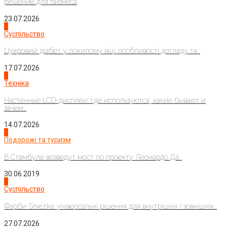
решение для бизнеса
23.07.2026
3
Суспільство
Цукровий діабет у похилому віці: особливості догляду та...
17.07.2026
4
Техніка
Настенные LCD-дисплеи: где используются, какие бывают и
зачем...
14.07.2026
1
Подорожі та туризм
В Стамбуле возведут мост по проекту Леонардо Да...
30.06.2019
2
Суспільство
Фарби Sniezka: універсальні рішення для внутрішніх і зовнішніх...
27.07.2026