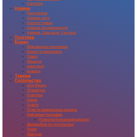
Контакти
Новини
Прес-релізи
Новини світу
Каталог новин
Новини оподаткування
Новини, Скандали, Сенсації
Політика
Бізнес
Міжнародна економіка
Бізнес та економіка
Право
Фінанси
Інвестиції
Іновації
Техніка
Суспільство
Шоу-бізнес
Література
Культура
Наука
Освіта
Події та кримінальна хроніка
Навчальні програми
Психологія взаємовідносин
Автомобіль та суспільство
Театр
Пригоди