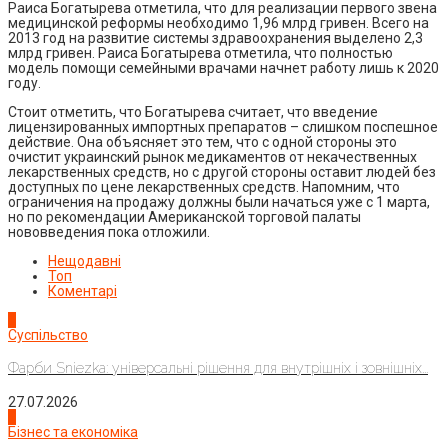
Раиса Богатырева отметила, что для реализации первого звена
медицинской реформы необходимо 1,96 млрд гривен. Всего на
2013 год на развитие системы здравоохранения выделено 2,3
млрд гривен. Раиса Богатырева отметила, что полностью
модель помощи семейными врачами начнет работу лишь к 2020
году.
Стоит отметить, что Богатырева считает, что введение
лицензированных импортных препаратов – слишком поспешное
действие. Она объясняет это тем, что с одной стороны это
очистит украинский рынок медикаментов от некачественных
лекарственных средств, но с другой стороны оставит людей без
доступных по цене лекарственных средств. Напомним, что
ограничения на продажу должны были начаться уже с 1 марта,
но по рекомендации Американской торговой палаты
нововведения пока отложили.
Нещодавні
Топ
Коментарі
1
Суспільство
Фарби Sniezka: універсальні рішення для внутрішніх і зовнішніх...
27.07.2026
2
Бізнес та економіка