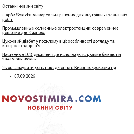
Останні новини світу
Фарби Sniezka: універсальні рішення для внутрішніх і зовнішніх
робіт
Промышленные солнечные электростанции: современное
решение для бизнеса
Цукровий діабет у похилому віці: особливості догляду та
контролю здоров’я
Настенные LCD-дисплеи: где используются, какие бывают и
зачем они нужны
Як організувати день народження в Києві: покроковий гід
07.08.2026