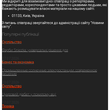
Ми відкриті для взаємовигідної співпраці з репортерами,
редакторами, кореспондентами та просто цікавими людьми, які
бажають розміщувати власні матеріали на нашому сайті.
01133, Київ, Україна
З питань співпраці звертайтеся до адміністрації сайту "Новини
світу".
Популярні публікації
Суспільство
Фарби Sniezka: універсальні рішення для
27.07.2026
Бізнес та економіка
Промышленные солнечные электростанции: современное
решение
23.07.2026
Суспільство
Цукровий діабет у похилому віці:
17.07.2026
Техніка