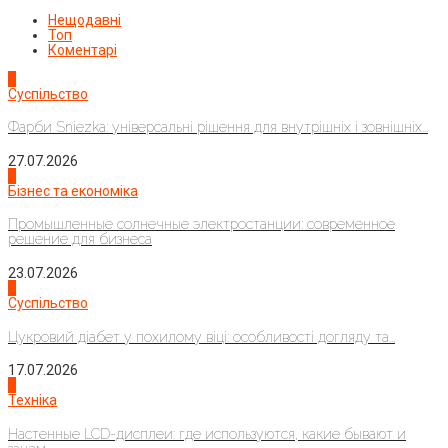
Нещодавні
Топ
Коментарі
1
Суспільство
Фарби Sniezka: універсальні рішення для внутрішніх і зовнішніх...
27.07.2026
2
Бізнес та економіка
Промышленные солнечные электростанции: современное
решение для бизнеса
23.07.2026
3
Суспільство
Цукровий діабет у похилому віці: особливості догляду та...
17.07.2026
4
Техніка
Настенные LCD-дисплеи: где используются, какие бывают и