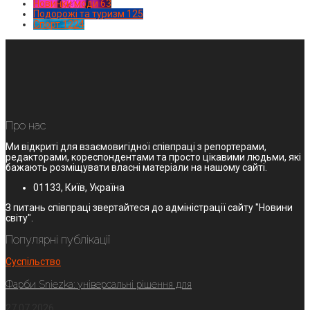
Новинки моди
63
Подорожі та туризм
125
Спорт
1224
Про нас
Ми відкриті для взаємовигідної співпраці з репортерами,
редакторами, кореспондентами та просто цікавими людьми, які
бажають розміщувати власні матеріали на нашому сайті.
01133, Київ, Україна
З питань співпраці звертайтеся до адміністрації сайту "Новини
світу".
Популярні публікації
Суспільство
Фарби Sniezka: універсальні рішення для
27.07.2026