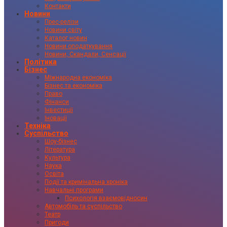
Контакти
Новини
Прес-релізи
Новини світу
Каталог новин
Новини оподаткування
Новини, Скандали, Сенсації
Політика
Бізнес
Міжнародна економіка
Бізнес та економіка
Право
Фінанси
Інвестиції
Іновації
Техніка
Суспільство
Шоу-бізнес
Література
Культура
Наука
Освіта
Події та кримінальна хроніка
Навчальні програми
Психологія взаємовідносин
Автомобіль та суспільство
Театр
Пригоди