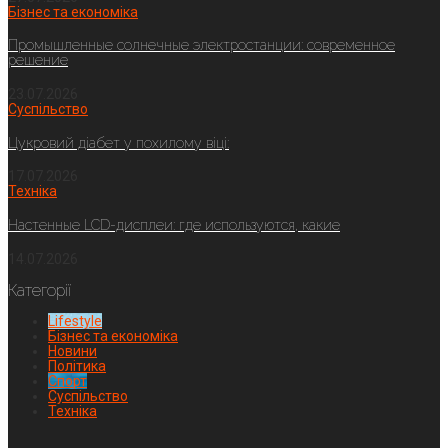
Бізнес та економіка
Промышленные солнечные электростанции: современное
решение
23.07.2026
Суспільство
Цукровий діабет у похилому віці:
17.07.2026
Техніка
Настенные LCD-дисплеи: где используются, какие
14.07.2026
Категорії
Lifestyle
Бізнес та економіка
Новини
Політика
Спорт
Суспільство
Техніка