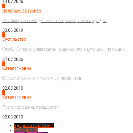
14.07.2026
1
Подорожі та туризм
В Стамбуле возведут мост по проекту Леонардо Да...
30.06.2019
2
Суспільство
Фарби Sniezka: універсальні рішення для внутрішніх і зовнішніх...
27.07.2026
3
Каталог новин
Секреты хранения молочных продуктов
02.03.2010
4
Каталог новин
Пусть молодежь порадуется
02.03.2010
Здоров'я і краса
321
Кулінарія
94