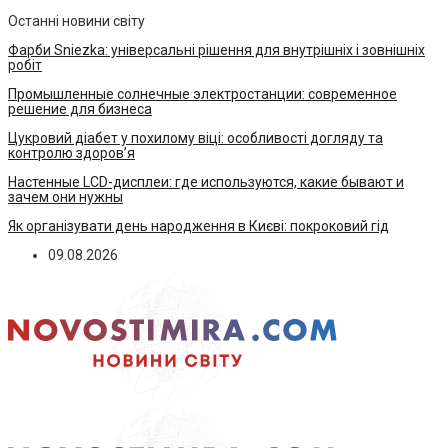
Останні новини світу
Фарби Sniezka: універсальні рішення для внутрішніх і зовнішніх
робіт
Промышленные солнечные электростанции: современное
решение для бизнеса
Цукровий діабет у похилому віці: особливості догляду та
контролю здоров’я
Настенные LCD-дисплеи: где используются, какие бывают и
зачем они нужны
Як організувати день народження в Києві: покроковий гід
09.08.2026