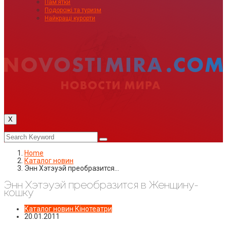
Пам’ятки
Подорожі та туризм
Найкращі курорти
X
Home
Каталог новин
Энн Хэтэуэй преобразится…
Энн Хэтэуэй преобразится в Женщину-
кошку
Каталог новин
Кінотеатри
20.01.2011