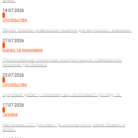
зачем...
14.07.2026
1
Суспільство
Фарби Sniezka: універсальні рішення для внутрішніх і зовнішніх...
27.07.2026
2
Бізнес та економіка
Промышленные солнечные электростанции: современное
решение для бизнеса
23.07.2026
3
Суспільство
Цукровий діабет у похилому віці: особливості догляду та...
17.07.2026
4
Техніка
Настенные LCD-дисплеи: где используются, какие бывают и
зачем...