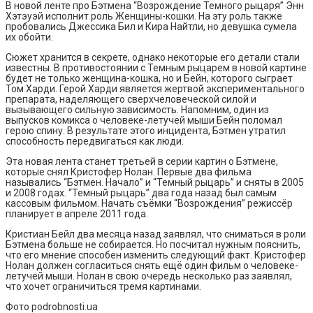
В новой ленте про Бэтмена “Возрождение Темного рыцаря” Энн
Хэтэуэй исполнит роль Женщины-кошки. На эту роль также
пробовались Джессика Бил и Кира Найтли, но девушка сумела
их обойти.
Сюжет хранится в секрете, однако некоторые его детали стали
известны. В противостоянии с Темным рыцарем в новой картине
будет не только женщина-кошка, но и Бейн, которого сыграет
Том Харди. Герой Харди является жертвой экспериментального
препарата, наделяющего сверхчеловеческой силой и
вызывающего сильную зависимость. Напомним, один из
выпусков комикса о человеке-летучей мыши Бейн поломал
герою спину. В результате этого инцидента, Бэтмен утратил
способность передвигаться как люди.
Эта новая лента станет третьей в серии картин о Бэтмене,
которые снял Кристофер Нолан. Первые два фильма
назывались “Бэтмен. Начало” и “Темный рыцарь” и сняты в 2005
и 2008 годах. “Темный рыцарь” два года назад был самым
кассовым фильмом. Начать съёмки “Возрождения” режиссёр
планирует в апреле 2011 года.
Кристиан Бейл два месяца назад заявлял, что сниматься в роли
Бэтмена больше не собирается. Но посчитал нужным пояснить,
что его мнение способен изменить следующий факт. Кристофер
Нолан должен согласиться снять ещё один фильм о человеке-
летучей мыши. Нолан в свою очередь несколько раз заявлял,
что хочет ограничиться тремя картинами.
Фото podrobnosti.ua