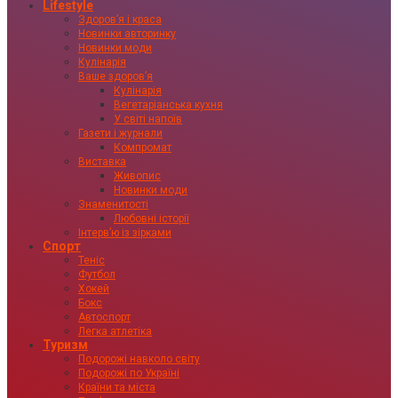
Lifestyle
Здоровʼя і краса
Новинки авторинку
Новинки моди
Кулінарія
Ваше здоровʼя
Кулінарія
Вегетаріанська кухня
У світі напоїв
Газети і журнали
Компромат
Виставка
Живопис
Новинки моди
Знаменитості
Любовні історії
Інтервʼю із зірками
Спорт
Теніс
Футбол
Хокей
Бокс
Автоспорт
Легка атлетіка
Туризм
Подорожі навколо світу
Подорожі по Україні
Країни та міста