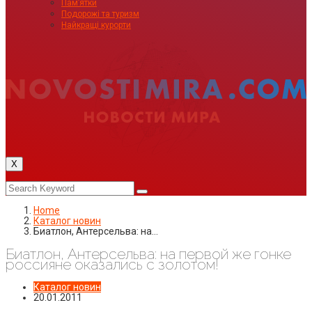
Пам’ятки
Подорожі та туризм
Найкращі курорти
X
Home
Каталог новин
Биатлон, Антерсельва: на…
Биатлон, Антерсельва: на первой же гонке
россияне оказались с золотом!
Каталог новин
20.01.2011