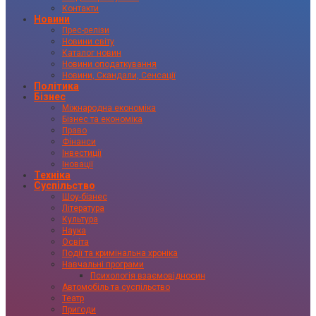
Контакти
Новини
Прес-релізи
Новини світу
Каталог новин
Новини оподаткування
Новини, Скандали, Сенсації
Політика
Бізнес
Міжнародна економіка
Бізнес та економіка
Право
Фінанси
Інвестиції
Іновації
Техніка
Суспільство
Шоу-бізнес
Література
Культура
Наука
Освіта
Події та кримінальна хроніка
Навчальні програми
Психологія взаємовідносин
Автомобіль та суспільство
Театр
Пригоди