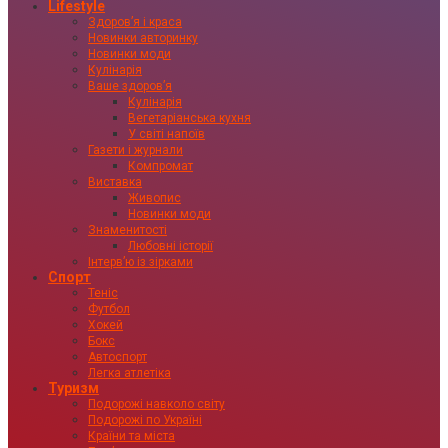
Lifestyle
Здоровʼя і краса
Новинки авторинку
Новинки моди
Кулінарія
Ваше здоровʼя
Кулінарія
Вегетаріанська кухня
У світі напоїв
Газети і журнали
Компромат
Виставка
Живопис
Новинки моди
Знаменитості
Любовні історії
Інтервʼю із зірками
Спорт
Теніс
Футбол
Хокей
Бокс
Автоспорт
Легка атлетіка
Туризм
Подорожі навколо світу
Подорожі по Україні
Країни та міста