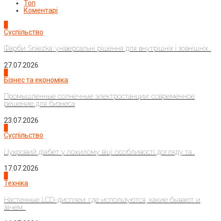
Топ
Коментарі
1
Суспільство
Фарби Sniezka: універсальні рішення для внутрішніх і зовнішніх...
27.07.2026
2
Бізнес та економіка
Промышленные солнечные электростанции: современное
решение для бизнеса
23.07.2026
3
Суспільство
Цукровий діабет у похилому віці: особливості догляду та...
17.07.2026
4
Техніка
Настенные LCD-дисплеи: где используются, какие бывают и
зачем...