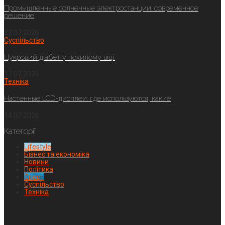
Промышленные солнечные электростанции: современное
решение
23.07.2026
Суспільство
Цукровий діабет у похилому віці:
17.07.2026
Техніка
Настенные LCD-дисплеи: где используются, какие
14.07.2026
Категорії
Lifestyle
Бізнес та економіка
Новини
Політика
Спорт
Суспільство
Техніка