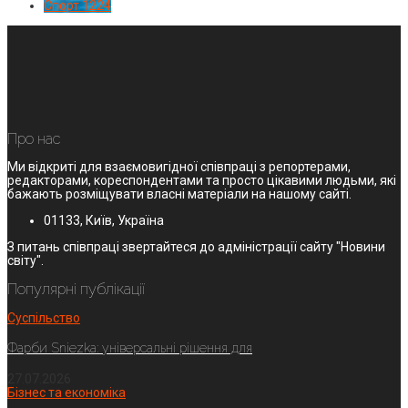
Спорт
1224
Про нас
Ми відкриті для взаємовигідної співпраці з репортерами,
редакторами, кореспондентами та просто цікавими людьми, які
бажають розміщувати власні матеріали на нашому сайті.
01133, Київ, Україна
З питань співпраці звертайтеся до адміністрації сайту "Новини
світу".
Популярні публікації
Суспільство
Фарби Sniezka: універсальні рішення для
27.07.2026
Бізнес та економіка