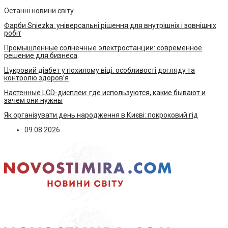
Останні новини світу
Фарби Sniezka: універсальні рішення для внутрішніх і зовнішніх
робіт
Промышленные солнечные электростанции: современное
решение для бизнеса
Цукровий діабет у похилому віці: особливості догляду та
контролю здоров’я
Настенные LCD-дисплеи: где используются, какие бывают и
зачем они нужны
Як організувати день народження в Києві: покроковий гід
09.08.2026