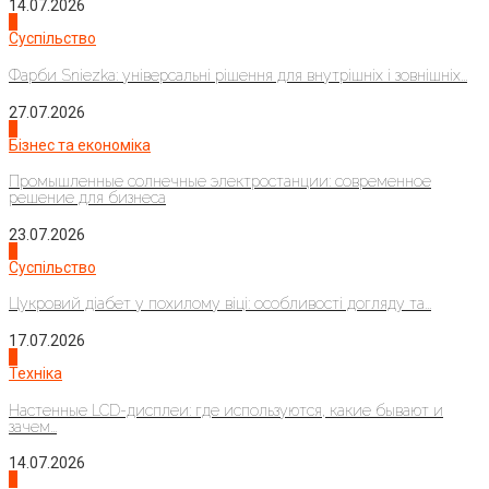
14.07.2026
1
Суспільство
Фарби Sniezka: універсальні рішення для внутрішніх і зовнішніх...
27.07.2026
2
Бізнес та економіка
Промышленные солнечные электростанции: современное
решение для бизнеса
23.07.2026
3
Суспільство
Цукровий діабет у похилому віці: особливості догляду та...
17.07.2026
4
Техніка
Настенные LCD-дисплеи: где используются, какие бывают и
зачем...
14.07.2026
1