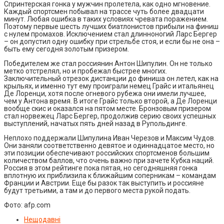
Спринтерская гонка у мужчин пролетела, как одно мгновение.
Каждый спортсмен побывал на трассе чуть более двадцати
минут. Любая ошибка в таких условиях чревата поражением.
Поэтому первые шесть лучших биатлонистов прибыли на финиш
с нулем промахов. Исключением стал длинноногий Ларс Бергер
– он допустил одну ошибку при стрельбе стоя, и если бы не она –
быть ему сегодня золотым призером.
Победителем же стал россиянин Антон Шипулин. Он не только
метко отстрелял, но и пробежал быстрее многих.
Заключительный отрезок дистанции до финиша он летел, как на
крыльях, и именно тут ему проиграли немец Грайс и итальянец
Де Лоренци, хотя после огневого рубежа они имели лучшее,
чем у Антона время. В итоге Грайс только второй, а Де Лоренци
вообще скис и оказался на пятом месте. Бронзовым призером
стал норвежец Ларс Бергер, продолжив серию своих успешных
выступлений, начатых пять дней назад в Рупольдинге.
Неплохо поддержали Шипулина Иван Черезов и Максим Чудов.
Они заняли соответственно девятое и одиннадцатое место, но
эти позиции обеспечивают российских спортсменов большим
количеством баллов, что очень важно при зачете Кубка наций.
Россия в этом рейтинге пока пятая, но сегодняшняя гонка
вплотную их приблизила к ближайшим соперникам – командам
Франции и Австрии. Еще бы разок так выступить и россияне
будут третьими, а там и до первого места рукой подать.
Фото: afp.com
Нещодавні