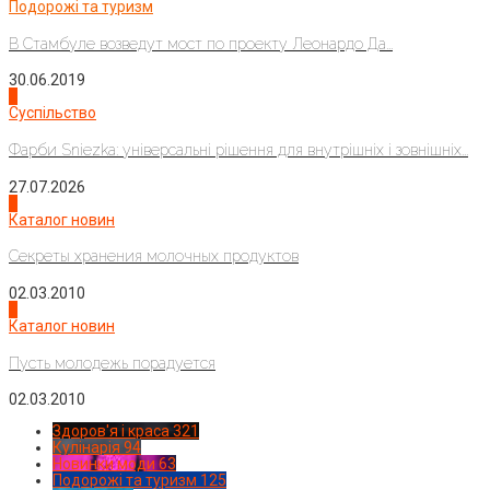
Подорожі та туризм
В Стамбуле возведут мост по проекту Леонардо Да...
30.06.2019
2
Суспільство
Фарби Sniezka: універсальні рішення для внутрішніх і зовнішніх...
27.07.2026
3
Каталог новин
Секреты хранения молочных продуктов
02.03.2010
4
Каталог новин
Пусть молодежь порадуется
02.03.2010
Здоров'я і краса
321
Кулінарія
94
Новинки моди
63
Подорожі та туризм
125