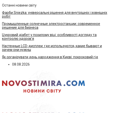
Останні новини світу
Фарби Sniezka: універсальні рішення для внутрішніх і зовнішніх
робіт
Промышленные солнечные электростанции: современное
решение для бизнеса
Цукровий діабет у похилому віці: особливості догляду та
контролю здоров’я
Настенные LCD-дисплеи: где используются, какие бывают и
зачем они нужны
Як організувати день народження в Києві: покроковий гід
08.08.2026