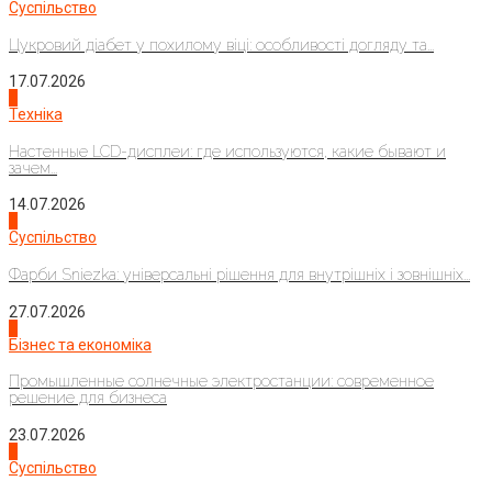
Суспільство
Цукровий діабет у похилому віці: особливості догляду та...
17.07.2026
4
Техніка
Настенные LCD-дисплеи: где используются, какие бывают и
зачем...
14.07.2026
1
Суспільство
Фарби Sniezka: універсальні рішення для внутрішніх і зовнішніх...
27.07.2026
2
Бізнес та економіка
Промышленные солнечные электростанции: современное
решение для бизнеса
23.07.2026
3
Суспільство