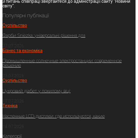
З питань співпраці звертайтеся до адміністрації сайту "Новини
світу".
Популярні публікації
Суспільство
Фарби Sniezka: універсальні рішення для
27.07.2026
Бізнес та економіка
Промышленные солнечные электростанции: современное
решение
23.07.2026
Суспільство
Цукровий діабет у похилому віці:
17.07.2026
Техніка
Настенные LCD-дисплеи: где используются, какие
14.07.2026
Категорії