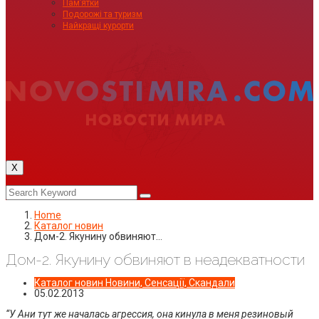
Пам’ятки
Подорожі та туризм
Найкращі курорти
X
Home
Каталог новин
Дом-2. Якунину обвиняют…
Дом-2. Якунину обвиняют в неадекватности
Каталог новин
Новини, Сенсації, Скандали
05.02.2013
“У Ани тут же началась агрессия, она кинула в меня резиновый