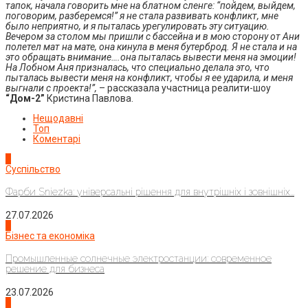
тапок, начала говорить мне на блатном сленге: “пойдем, выйдем,
поговорим, разберемся!” я не стала развивать конфликт, мне
было неприятно, и я пыталась урегулировать эту ситуацию.
Вечером за столом мы пришли с бассейна и в мою сторону от Ани
полетел мат на мате, она кинула в меня бутерброд. Я не стала и на
это обращать внимание….она пыталась вывести меня на эмоции!
На Лобном Аня призналась, что специально делала это, что
пыталась вывести меня на конфликт, чтобы я ее ударила, и меня
выгнали с проекта!”,
– рассказала участница реалити-шоу
“Дом-2”
Кристина Павлова.
Нещодавні
Топ
Коментарі
1
Суспільство
Фарби Sniezka: універсальні рішення для внутрішніх і зовнішніх...
27.07.2026
2
Бізнес та економіка
Промышленные солнечные электростанции: современное
решение для бизнеса
23.07.2026
3