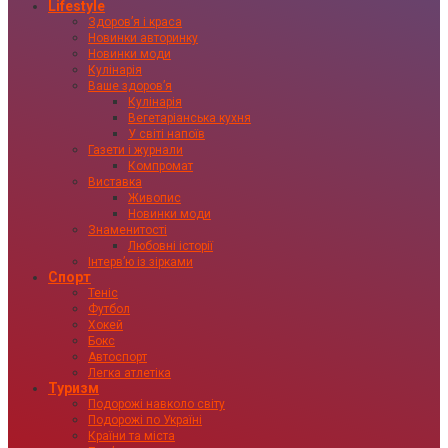
Lifestyle
Здоровʼя і краса
Новинки авторинку
Новинки моди
Кулінарія
Ваше здоровʼя
Кулінарія
Вегетаріанська кухня
У світі напоїв
Газети і журнали
Компромат
Виставка
Живопис
Новинки моди
Знаменитості
Любовні історії
Інтервʼю із зірками
Спорт
Теніс
Футбол
Хокей
Бокс
Автоспорт
Легка атлетіка
Туризм
Подорожі навколо світу
Подорожі по Україні
Країни та міста