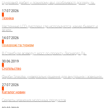
Цукровий діабет у похилому віці: особливості догляду та...
17.07.2026
4
Техніка
Настенные LCD-дисплеи: где используются, какие бывают и
зачем...
14.07.2026
1
Подорожі та туризм
В Стамбуле возведут мост по проекту Леонардо Да...
30.06.2019
2
Суспільство
Фарби Sniezka: універсальні рішення для внутрішніх і зовнішніх...
27.07.2026
3
Каталог новин
Секреты хранения молочных продуктов