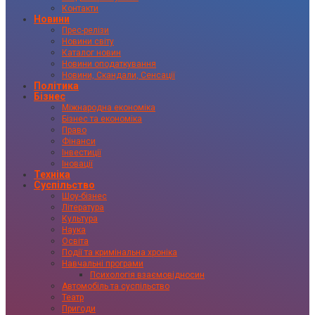
Контакти
Новини
Прес-релізи
Новини світу
Каталог новин
Новини оподаткування
Новини, Скандали, Сенсації
Політика
Бізнес
Міжнародна економіка
Бізнес та економіка
Право
Фінанси
Інвестиції
Іновації
Техніка
Суспільство
Шоу-бізнес
Література
Культура
Наука
Освіта
Події та кримінальна хроніка
Навчальні програми
Психологія взаємовідносин
Автомобіль та суспільство
Театр
Пригоди