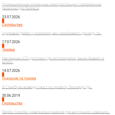
Промышленные солнечные электростанции: современное
решение для бизнеса
23.07.2026
3
Суспільство
Цукровий діабет у похилому віці: особливості догляду та...
17.07.2026
4
Техніка
Настенные LCD-дисплеи: где используются, какие бывают и
зачем...
14.07.2026
1
Подорожі та туризм
В Стамбуле возведут мост по проекту Леонардо Да...
30.06.2019
2
Суспільство
Фарби Sniezka: універсальні рішення для внутрішніх і зовнішніх...