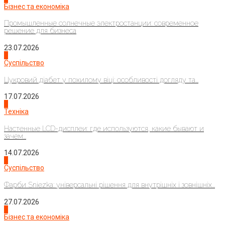
Бізнес та економіка
Промышленные солнечные электростанции: современное
решение для бизнеса
23.07.2026
3
Суспільство
Цукровий діабет у похилому віці: особливості догляду та...
17.07.2026
4
Техніка
Настенные LCD-дисплеи: где используются, какие бывают и
зачем...
14.07.2026
1
Суспільство
Фарби Sniezka: універсальні рішення для внутрішніх і зовнішніх...
27.07.2026
2
Бізнес та економіка