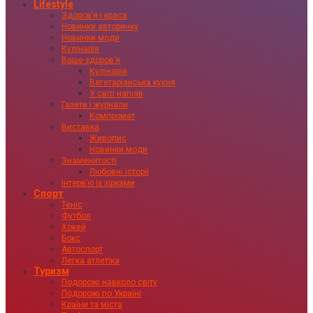
Lifestyle
Здоровʼя і краса
Новинки авторинку
Новинки моди
Кулінарія
Ваше здоровʼя
Кулінарія
Вегетаріанська кухня
У світі напоїв
Газети і журнали
Компромат
Виставка
Живопис
Новинки моди
Знаменитості
Любовні історії
Інтервʼю із зірками
Спорт
Теніс
Футбол
Хокей
Бокс
Автоспорт
Легка атлетіка
Туризм
Подорожі навколо світу
Подорожі по Україні
Країни та міста