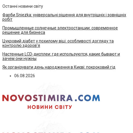
Останні новини світу
Фарби Sniezka: універсальні рішення для внутрішніх і зовнішніх
робіт
Промышленные солнечные электростанции: современное
решение для бизнеса
Цукровий діабет у похилому віці: особливості догляду та
контролю здоров’я
Настенные LCD-дисплеи: где используются, какие бывают и
зачем они нужны
Як організувати день народження в Києві: покроковий гід
06.08.2026