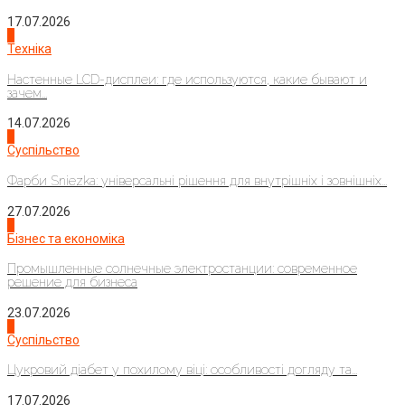
17.07.2026
4
Техніка
Настенные LCD-дисплеи: где используются, какие бывают и
зачем...
14.07.2026
1
Суспільство
Фарби Sniezka: універсальні рішення для внутрішніх і зовнішніх...
27.07.2026
2
Бізнес та економіка
Промышленные солнечные электростанции: современное
решение для бизнеса
23.07.2026
3
Суспільство
Цукровий діабет у похилому віці: особливості догляду та...
17.07.2026