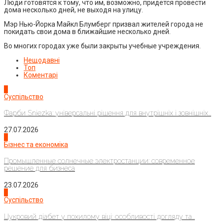
Люди готовятся к тому, что им, возможно, придется провести
дома несколько дней, не выходя на улицу.
Мэр Нью-Йорка Майкл Блумберг призвал жителей города не
покидать свои дома в ближайшие несколько дней.
Во многих городах уже были закрыты учебные учреждения.
Нещодавні
Топ
Коментарі
1
Суспільство
Фарби Sniezka: універсальні рішення для внутрішніх і зовнішніх...
27.07.2026
2
Бізнес та економіка
Промышленные солнечные электростанции: современное
решение для бизнеса
23.07.2026
3
Суспільство
Цукровий діабет у похилому віці: особливості догляду та...