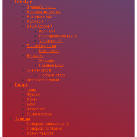
Lifestyle
Здоровʼя і краса
Новинки авторинку
Новинки моди
Кулінарія
Ваше здоровʼя
Кулінарія
Вегетаріанська кухня
У світі напоїв
Газети і журнали
Компромат
Виставка
Живопис
Новинки моди
Знаменитості
Любовні історії
Інтервʼю із зірками
Спорт
Теніс
Футбол
Хокей
Бокс
Автоспорт
Легка атлетіка
Туризм
Подорожі навколо світу
Подорожі по Україні
Країни та міста