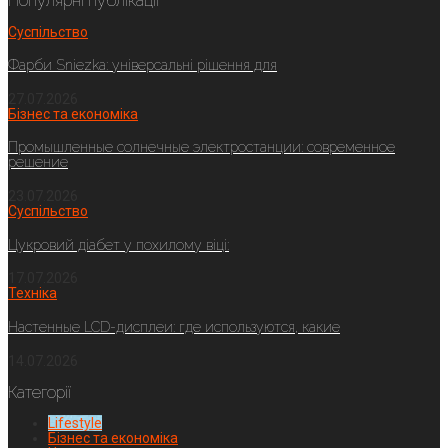
Популярні публікації
Суспільство
Фарби Sniezka: універсальні рішення для
27.07.2026
Бізнес та економіка
Промышленные солнечные электростанции: современное
решение
23.07.2026
Суспільство
Цукровий діабет у похилому віці:
17.07.2026
Техніка
Настенные LCD-дисплеи: где используются, какие
14.07.2026
Категорії
Lifestyle
Бізнес та економіка