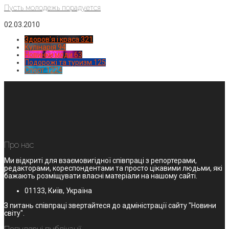
Пусть молодежь порадуется
02.03.2010
Здоров'я і краса
321
Кулінарія
94
Новинки моди
63
Подорожі та туризм
125
Спорт
1224
Про нас
Ми відкриті для взаємовигідної співпраці з репортерами,
редакторами, кореспондентами та просто цікавими людьми, які
бажають розміщувати власні матеріали на нашому сайті.
01133, Київ, Україна
З питань співпраці звертайтеся до адміністрації сайту "Новини
світу".