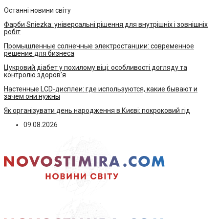
Останні новини світу
Фарби Sniezka: універсальні рішення для внутрішніх і зовнішніх
робіт
Промышленные солнечные электростанции: современное
решение для бизнеса
Цукровий діабет у похилому віці: особливості догляду та
контролю здоров’я
Настенные LCD-дисплеи: где используются, какие бывают и
зачем они нужны
Як організувати день народження в Києві: покроковий гід
09.08.2026