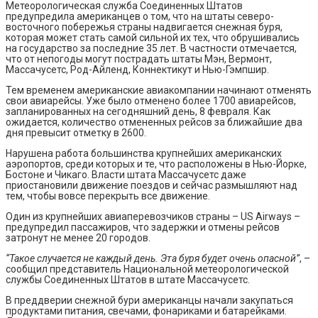
Метеорологическая служба Соединенных Штатов
предупредила американцев о том, что на штаты северо-
восточного побережья страны надвигается снежная буря,
которая может стать самой сильной их тех, что обрушивались
на государство за последние 35 лет. В частности отмечается,
что от непогоды могут пострадать штаты Мэн, Вермонт,
Массачусетс, Род-Айленд, Коннектикут и Нью-Гэмпшир.
Тем временем американские авиакомпании начинают отменять
свои авиарейсы. Уже было отменено более 1700 авиарейсов,
запланированных на сегодняшний день, 8 февраля. Как
ожидается, количество отмененных рейсов за ближайшие два
дня превысит отметку в 2600.
Нарушена работа большинства крупнейших американских
аэропортов, среди которых и те, что расположены в Нью-Йорке,
Бостоне и Чикаго. Власти штата Массачусетс даже
приостановили движение поездов и сейчас размышляют над
тем, чтобы вовсе перекрыть все движение.
Один из крупнейших авиаперевозчиков страны – US Airways –
предупредил пассажиров, что задержки и отмены рейсов
затронут не менее 20 городов.
“Такое случается не каждый день. Эта буря будет очень опасной”
, –
сообщил представитель Национальной метеорологической
службы Соединенных Штатов в штате Массачусетс.
В преддверии снежной бури американцы начали закупаться
продуктами питания, свечами, фонариками и батарейками.