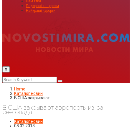
Пам’ятки
Подорожі та туризм
Найкращі курорти
X
Home
Каталог новин
В США закрывают…
В США закрывают аэропорты из-за
снегопада
Каталог новин
08.02.2013