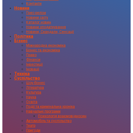
Контакти
Новини
Прес-релізи
Новини світу
Каталог новин
Новини оподаткування
Новини, Скандали, Сенсації
Політика
Бізнес
Міжнародна економіка
Бізнес та економіка
Право
Фінанси
Інвестиції
Іновації
Техніка
Суспільство
Шоу-бізнес
Література
Культура
Наука
Освіта
Події та кримінальна хроніка
Навчальні програми
Психологія взаємовідносин
Автомобіль та суспільство
Театр
Пригоди