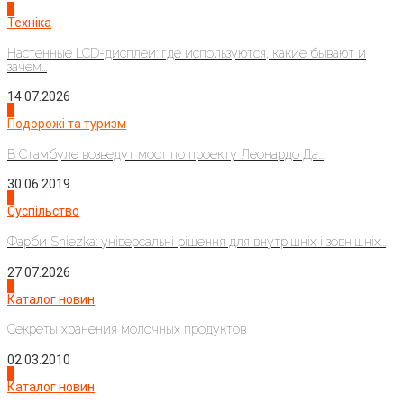
4
Техніка
Настенные LCD-дисплеи: где используются, какие бывают и
зачем...
14.07.2026
1
Подорожі та туризм
В Стамбуле возведут мост по проекту Леонардо Да...
30.06.2019
2
Суспільство
Фарби Sniezka: універсальні рішення для внутрішніх і зовнішніх...
27.07.2026
3
Каталог новин
Секреты хранения молочных продуктов
02.03.2010
4
Каталог новин