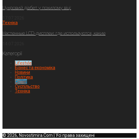
Цукровий діабет у похилому віці:
17.07.2026
Техніка
Настенные LCD-дисплеи: где используются, какие
14.07.2026
Категорії
Lifestyle
Бізнес та економіка
Новини
Політика
Спорт
Суспільство
Техніка
© 2026, Novostimira.Com | Усі права захищені