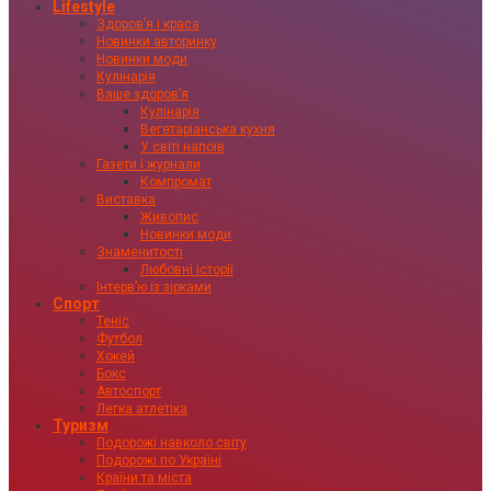
Lifestyle
Здоровʼя і краса
Новинки авторинку
Новинки моди
Кулінарія
Ваше здоровʼя
Кулінарія
Вегетаріанська кухня
У світі напоїв
Газети і журнали
Компромат
Виставка
Живопис
Новинки моди
Знаменитості
Любовні історії
Інтервʼю із зірками
Спорт
Теніс
Футбол
Хокей
Бокс
Автоспорт
Легка атлетіка
Туризм
Подорожі навколо світу
Подорожі по Україні
Країни та міста