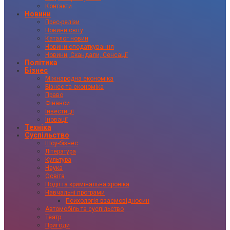
Контакти
Новини
Прес-релізи
Новини світу
Каталог новин
Новини оподаткування
Новини, Скандали, Сенсації
Політика
Бізнес
Міжнародна економіка
Бізнес та економіка
Право
Фінанси
Інвестиції
Іновації
Техніка
Суспільство
Шоу-бізнес
Література
Культура
Наука
Освіта
Події та кримінальна хроніка
Навчальні програми
Психологія взаємовідносин
Автомобіль та суспільство
Театр
Пригоди