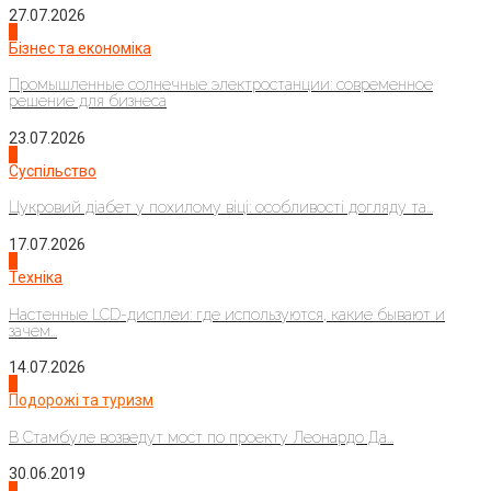
27.07.2026
2
Бізнес та економіка
Промышленные солнечные электростанции: современное
решение для бизнеса
23.07.2026
3
Суспільство
Цукровий діабет у похилому віці: особливості догляду та...
17.07.2026
4
Техніка
Настенные LCD-дисплеи: где используются, какие бывают и
зачем...
14.07.2026
1
Подорожі та туризм
В Стамбуле возведут мост по проекту Леонардо Да...
30.06.2019
2