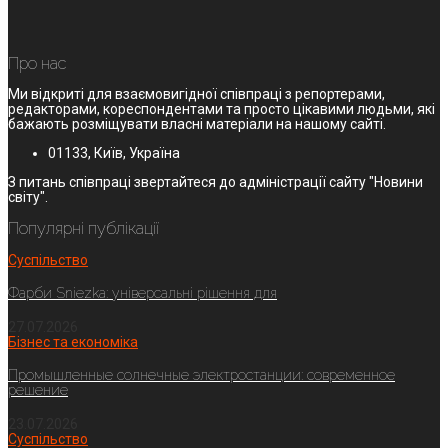
Про нас
Ми відкриті для взаємовигідної співпраці з репортерами,
редакторами, кореспондентами та просто цікавими людьми, які
бажають розміщувати власні матеріали на нашому сайті.
01133, Київ, Україна
З питань співпраці звертайтеся до адміністрації сайту "Новини
світу".
Популярні публікації
Суспільство
Фарби Sniezka: універсальні рішення для
27.07.2026
Бізнес та економіка
Промышленные солнечные электростанции: современное
решение
23.07.2026
Суспільство