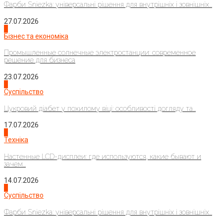
Фарби Sniezka: універсальні рішення для внутрішніх і зовнішніх...
27.07.2026
2
Бізнес та економіка
Промышленные солнечные электростанции: современное
решение для бизнеса
23.07.2026
3
Суспільство
Цукровий діабет у похилому віці: особливості догляду та...
17.07.2026
4
Техніка
Настенные LCD-дисплеи: где используются, какие бывают и
зачем...
14.07.2026
1
Суспільство
Фарби Sniezka: універсальні рішення для внутрішніх і зовнішніх...