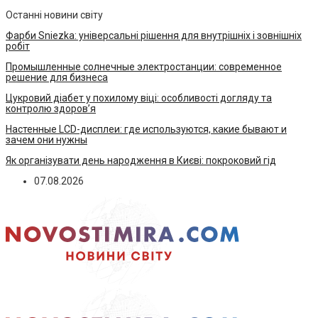
Останні новини світу
Фарби Sniezka: універсальні рішення для внутрішніх і зовнішніх
робіт
Промышленные солнечные электростанции: современное
решение для бизнеса
Цукровий діабет у похилому віці: особливості догляду та
контролю здоров’я
Настенные LCD-дисплеи: где используются, какие бывают и
зачем они нужны
Як організувати день народження в Києві: покроковий гід
07.08.2026