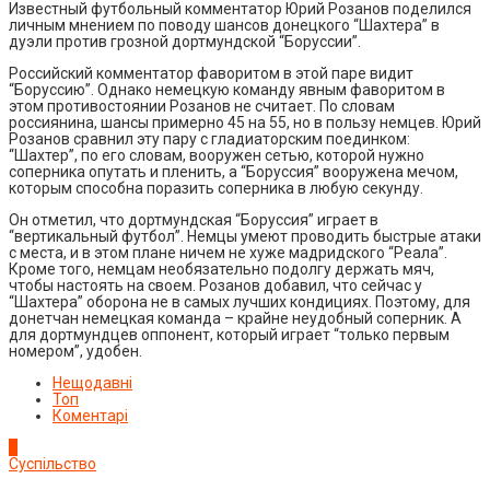
Известный футбольный комментатор Юрий Розанов поделился
личным мнением по поводу шансов донецкого “Шахтера” в
дуэли против грозной дортмундской “Боруссии”.
Российский комментатор фаворитом в этой паре видит
“Боруссию”. Однако немецкую команду явным фаворитом в
этом противостоянии Розанов не считает. По словам
россиянина, шансы примерно 45 на 55, но в пользу немцев. Юрий
Розанов сравнил эту пару с гладиаторским поединком:
“Шахтер”, по его словам, вооружен сетью, которой нужно
соперника опутать и пленить, а “Боруссия” вооружена мечом,
которым способна поразить соперника в любую секунду.
Он отметил, что дортмундская “Боруссия” играет в
“вертикальный футбол”. Немцы умеют проводить быстрые атаки
с места, и в этом плане ничем не хуже мадридского “Реала”.
Кроме того, немцам необязательно подолгу держать мяч,
чтобы настоять на своем. Розанов добавил, что сейчас у
“Шахтера” оборона не в самых лучших кондициях. Поэтому, для
донетчан немецкая команда – крайне неудобный соперник. А
для дортмундцев оппонент, который играет “только первым
номером”, удобен.
Нещодавні
Топ
Коментарі
1
Суспільство