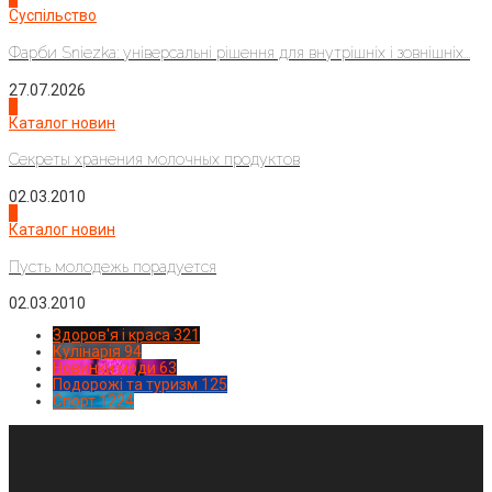
Суспільство
Фарби Sniezka: універсальні рішення для внутрішніх і зовнішніх...
27.07.2026
3
Каталог новин
Секреты хранения молочных продуктов
02.03.2010
4
Каталог новин
Пусть молодежь порадуется
02.03.2010
Здоров'я і краса
321
Кулінарія
94
Новинки моди
63
Подорожі та туризм
125
Спорт
1224