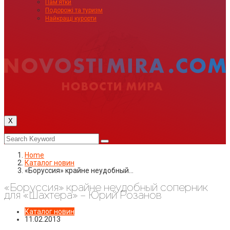
Пам’ятки
Подорожі та туризм
Найкращі курорти
X
Home
Каталог новин
«Боруссия» крайне неудобный…
«Боруссия» крайне неудобный соперник
для «Шахтера» – Юрий Розанов
Каталог новин
11.02.2013