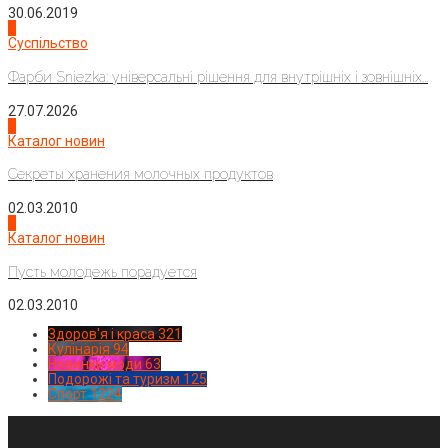
30.06.2019
2
Суспільство
Фарби Sniezka: універсальні рішення для внутрішніх і зовнішніх...
27.07.2026
3
Каталог новин
Секреты хранения молочных продуктов
02.03.2010
4
Каталог новин
Пусть молодежь порадуется
02.03.2010
Здоров'я і краса
321
Кулінарія
94
Новинки моди
63
Подорожі та туризм
125
Спорт
1224