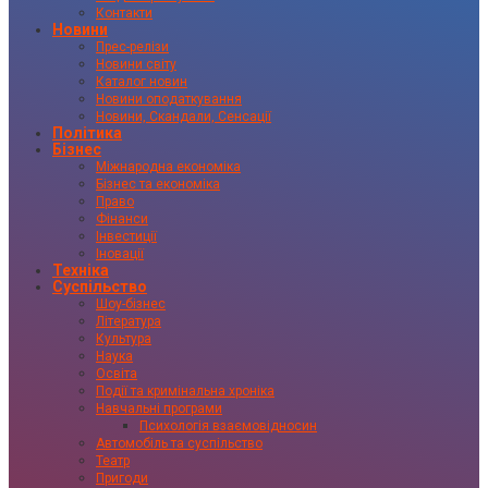
Контакти
Новини
Прес-релізи
Новини світу
Каталог новин
Новини оподаткування
Новини, Скандали, Сенсації
Політика
Бізнес
Міжнародна економіка
Бізнес та економіка
Право
Фінанси
Інвестиції
Іновації
Техніка
Суспільство
Шоу-бізнес
Література
Культура
Наука
Освіта
Події та кримінальна хроніка
Навчальні програми
Психологія взаємовідносин
Автомобіль та суспільство
Театр
Пригоди