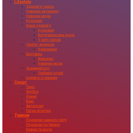
Lifestyle
Здоровʼя і краса
Новинки авторинку
Новинки моди
Кулінарія
Ваше здоровʼя
Кулінарія
Вегетаріанська кухня
У світі напоїв
Газети і журнали
Компромат
Виставка
Живопис
Новинки моди
Знаменитості
Любовні історії
Інтервʼю із зірками
Спорт
Теніс
Футбол
Хокей
Бокс
Автоспорт
Легка атлетіка
Туризм
Подорожі навколо світу
Подорожі по Україні
Країни та міста