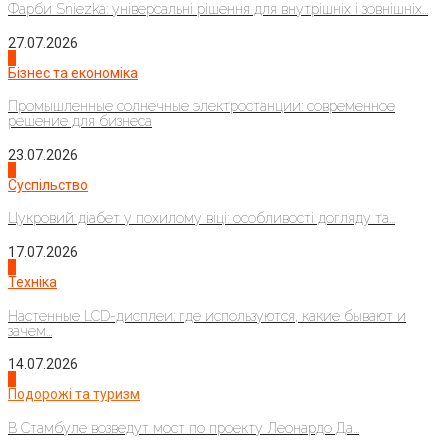
Фарби Sniezka: універсальні рішення для внутрішніх і зовнішніх...
27.07.2026
2
Бізнес та економіка
Промышленные солнечные электростанции: современное
решение для бизнеса
23.07.2026
3
Суспільство
Цукровий діабет у похилому віці: особливості догляду та...
17.07.2026
4
Техніка
Настенные LCD-дисплеи: где используются, какие бывают и
зачем...
14.07.2026
1
Подорожі та туризм
В Стамбуле возведут мост по проекту Леонардо Да...