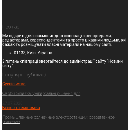
Про нас
Ми відкриті для взаємовигідної співпраці з репортерами,
редакторами, кореспондентами та просто цікавими людьми, які
бажають розміщувати власні матеріали на нашому сайті.
01133, Київ, Україна
З питань співпраці звертайтеся до адміністрації сайту "Новини
світу".
Популярні публікації
Суспільство
Фарби Sniezka: універсальні рішення для
27.07.2026
Бізнес та економіка
Промышленные солнечные электростанции: современное
решение