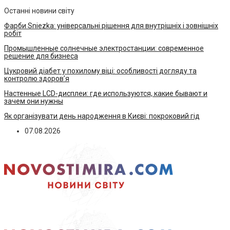
Останні новини світу
Фарби Sniezka: універсальні рішення для внутрішніх і зовнішніх
робіт
Промышленные солнечные электростанции: современное
решение для бизнеса
Цукровий діабет у похилому віці: особливості догляду та
контролю здоров’я
Настенные LCD-дисплеи: где используются, какие бывают и
зачем они нужны
Як організувати день народження в Києві: покроковий гід
07.08.2026