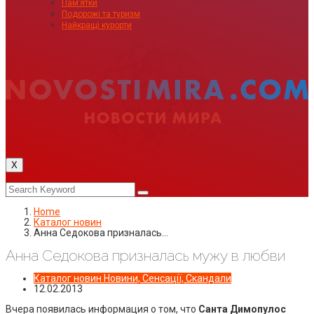
Пам’ятки
Подорожі та туризм
Найкращі курорти
X
Home
Каталог новин
Анна Седокова призналась…
Анна Седокова призналась мужу в любви
Каталог новин
Новини, Сенсації, Скандали
12.02.2013
Вчера появилась информация о том, что
Санта Димопулос