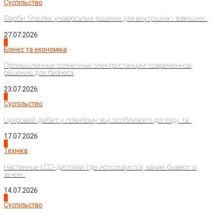
Суспільство
Фарби Sniezka: універсальні рішення для внутрішніх і зовнішніх...
27.07.2026
2
Бізнес та економіка
Промышленные солнечные электростанции: современное
решение для бизнеса
23.07.2026
3
Суспільство
Цукровий діабет у похилому віці: особливості догляду та...
17.07.2026
4
Техніка
Настенные LCD-дисплеи: где используются, какие бывают и
зачем...
14.07.2026
1
Суспільство