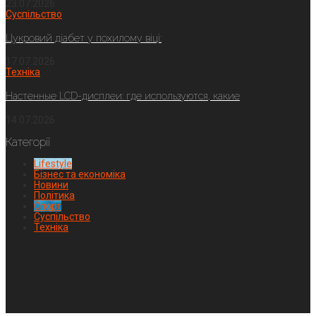
23.07.2026
Суспільство
Цукровий діабет у похилому віці:
17.07.2026
Техніка
Настенные LCD-дисплеи: где используются, какие
14.07.2026
Категорії
Lifestyle
Бізнес та економіка
Новини
Політика
Спорт
Суспільство
Техніка