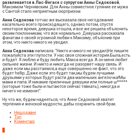
развлекается в Лас-Вегасе с супругом Анны Седоковой
,
Максимом Чернявским. Для Анны совместное гуляние ее мужа
с Сантой стало неприятным сюрпризом.
Анна Седокова
тотчас же высказала свое негодование
касательно всего происходящего, однако потом, спустя
некоторое время, девушка отошла, и все же решила объяснить
своим поклонникам, что все нормально. Девушка рассказала
фанатам о своей огромной любви к Максиму, объяснив при
этом, что никто никого не уводил.
Анна Седокова
написала: “Никто и никого не уводил)Не пишите
пожалуйста эти глупости. У нас своя сложная история.Была,есть
и будет. Я люблю и буду любить Макса всегда. А он меня любит
сильнее жизни. И никто и никогда не разорвет нашу связь. И
даже если мы расстаемся,а еще совершенно не факт, что это
будет hellip; Даже если это будет так,мы будем лучшими
друзьями у которых будут расти два маленьких ангелочка!Мы
мама и папа. И никакие приличные девушки или полные ш*****
(которые тоже были и пытаются сейчас тявкать), никогда и
ничего не изменят”.
Ну что же, будем надеяться, что Анне Седоковой хватит
терпения и женской мудрости, дабы сохранить свой брак.
Нещодавні
Топ
Коментарі
1