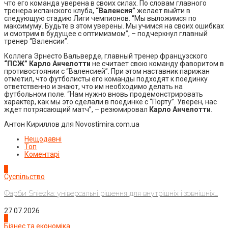
что его команда уверена в своих силах. По словам главного
тренера испанского клуба,
“Валенсия”
желает выйти в
следующую стадию Лиги чемпионов. “Мы выложимся по
максимуму. Будьте в этом уверены. Мы учимся на своих ошибках
и смотрим в будущее с оптимизмом”, – подчеркнул главный
тренер “Валенсии”.
Коллега Эрнесто Вальверде, главный тренер французского
“ПСЖ” Карло Анчелотти
не считает свою команду фаворитом в
противостоянии с “Валенсией”. При этом наставник парижан
отметил, что футболисты его команды подходят к поединку
ответственно и знают, что им необходимо делать на
футбольном поле. “Нам нужно вновь продемонстрировать
характер, как мы это сделали в поединке с “Порту”. Уверен, нас
ждет потрясающий матч”, – резюмировал
Карло Анчелотти
.
Антон Кириллов для Novostimira.com.ua
Нещодавні
Топ
Коментарі
1
Суспільство
Фарби Sniezka: універсальні рішення для внутрішніх і зовнішніх...
27.07.2026
2
Бізнес та економіка