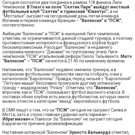
Сегодня состоятся два поединка в рамках 1/8 финала Лиги
Чемпионов.
В Глазго на поле “Селтик Парк” выйдут местный
футбольный клуб “Селтик” и туринский “Ювентус”
, а на
“Месталье” сыграют на сегодняшний день пятая команда
Испании и первая команда Франции –
“Валенсия” и “ПСЖ”
,
соответственно.
Амбиции “Валенсии” и “ПСЖ” в нынешней Лиге чемпионов,
отметим, не ограничиваются данной стадией турнира, а поэтому
противостояние испанского и французского клубов будет
бескомпромиссным. Рассудит “Валенсию” и недавнего
соперника киевского “Динамо” по групповому этапу Лиги
чемпионов “ПСЖ” итальянский рефери Паоло Тальявенто.
Матч
“Валенсия” – “ПСЖ”
начнется в 21:45 по киевскому времени.
Напомним, что “Валенсия” недавно сменила тренера, а в
испанском футбольном первенстве смогла отобрать очки у
каталонской “Барселоны”. Правда, перед ничьей с “Барселоной”
“Летучие мыши” бесславно проиграли другому испанскому
гранду – мадридскому “Реалу”. Отметим, что
“Валенсия”
,
впрочем, как и “ПСЖ”, показывает футбол высокого класса. В
составах обоих клубов есть масса футболистов, которых смело
можно отнести к категории “звезд” европейского футбола.
В СМИ пишут о том, что за
“ПСЖ”
сегодня не сыграют Силва и
Мотта, зато в строю главная ударная сила парижан –
Ибрагимович
и Лавесси. За “Валенсию” не сыграет сегодня
Барраган по причине дисквалификации.
Наставник испанской “Валенсии”
Эрнесто Вальверде
отметил,