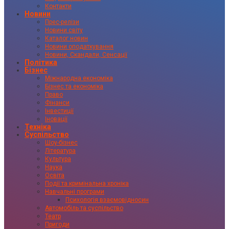
Контакти
Новини
Прес-релізи
Новини світу
Каталог новин
Новини оподаткування
Новини, Скандали, Сенсації
Політика
Бізнес
Міжнародна економіка
Бізнес та економіка
Право
Фінанси
Інвестиції
Іновації
Техніка
Суспільство
Шоу-бізнес
Література
Культура
Наука
Освіта
Події та кримінальна хроніка
Навчальні програми
Психологія взаємовідносин
Автомобіль та суспільство
Театр
Пригоди