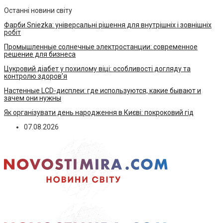
Останні новини світу
Фарби Sniezka: універсальні рішення для внутрішніх і зовнішніх
робіт
Промышленные солнечные электростанции: современное
решение для бизнеса
Цукровий діабет у похилому віці: особливості догляду та
контролю здоров’я
Настенные LCD-дисплеи: где используются, какие бывают и
зачем они нужны
Як організувати день народження в Києві: покроковий гід
07.08.2026