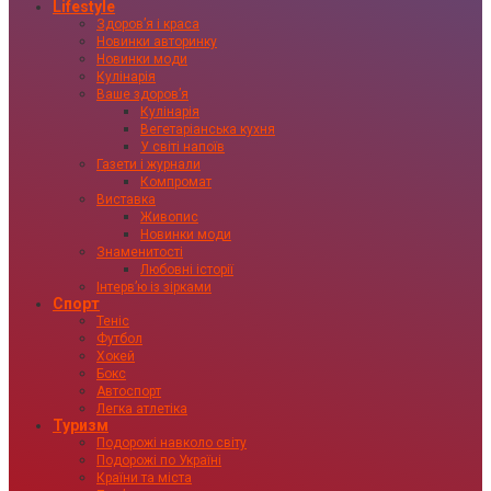
Lifestyle
Здоровʼя і краса
Новинки авторинку
Новинки моди
Кулінарія
Ваше здоровʼя
Кулінарія
Вегетаріанська кухня
У світі напоїв
Газети і журнали
Компромат
Виставка
Живопис
Новинки моди
Знаменитості
Любовні історії
Інтервʼю із зірками
Спорт
Теніс
Футбол
Хокей
Бокс
Автоспорт
Легка атлетіка
Туризм
Подорожі навколо світу
Подорожі по Україні
Країни та міста