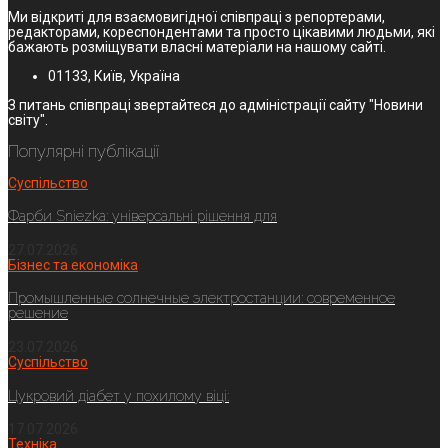
Ми відкриті для взаємовигідної співпраці з репортерами,
редакторами, кореспондентами та просто цікавими людьми, які
бажають розміщувати власні матеріали на нашому сайті.
01133, Київ, Україна
З питань співпраці звертайтеся до адміністрації сайту "Новини
світу".
Популярні публікації
Суспільство
Фарби Sniezka: універсальні рішення для
27.07.2026
Бізнес та економіка
Промышленные солнечные электростанции: современное
решение
23.07.2026
Суспільство
Цукровий діабет у похилому віці:
17.07.2026
Техніка