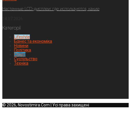
Настенные LCD-дисплеи: где используются, какие
14.07.2026
Категорії
Lifestyle
Бізнес та економіка
Новини
Політика
Спорт
Суспільство
Техніка
© 2026, Novostimira.Com | Усі права захищені