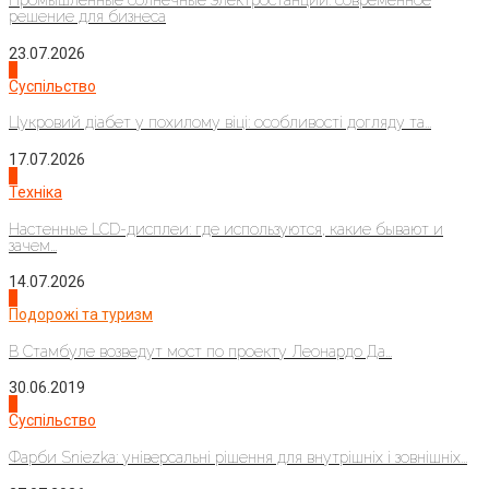
Промышленные солнечные электростанции: современное
решение для бизнеса
23.07.2026
3
Суспільство
Цукровий діабет у похилому віці: особливості догляду та...
17.07.2026
4
Техніка
Настенные LCD-дисплеи: где используются, какие бывают и
зачем...
14.07.2026
1
Подорожі та туризм
В Стамбуле возведут мост по проекту Леонардо Да...
30.06.2019
2
Суспільство
Фарби Sniezka: універсальні рішення для внутрішніх і зовнішніх...