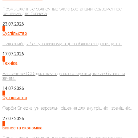
Промышленные солнечные электростанции: современное
решение для бизнеса
23.07.2026
3
Суспільство
Цукровий діабет у похилому віці: особливості догляду та...
17.07.2026
4
Техніка
Настенные LCD-дисплеи: где используются, какие бывают и
зачем...
14.07.2026
1
Суспільство
Фарби Sniezka: універсальні рішення для внутрішніх і зовнішніх...
27.07.2026
2
Бізнес та економіка