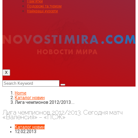
Пам’ятки
Подорожі та туризм
Найкращі курорти
X
Home
Каталог новин
Лига чемпионов 2012/2013.…
Лига чемпионов 2012/2013. Сегодня матч
«Валенсия» – «ПСЖ»
Каталог новин
12.02.2013