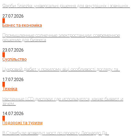
Фарби Sniezka: універсальні рішення для внутрішніх і зовнішніх...
27.07.2026
2
Бізнес та економіка
Промышленные солнечные электростанции: современное
решение для бизнеса
23.07.2026
3
Суспільство
Цукровий діабет у похилому віці: особливості догляду та...
17.07.2026
4
Техніка
Настенные LCD-дисплеи: где используются, какие бывают и
зачем...
14.07.2026
1
Подорожі та туризм
В Стамбуле возведут мост по проекту Леонардо Да...