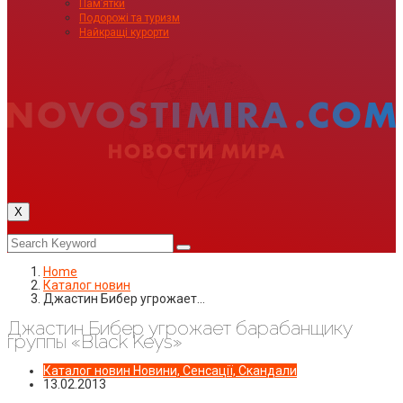
Пам’ятки
Подорожі та туризм
Найкращі курорти
X
Home
Каталог новин
Джастин Бибер угрожает…
Джастин Бибер угрожает барабанщику
группы «Black Keys»
Каталог новин
Новини, Сенсації, Скандали
13.02.2013