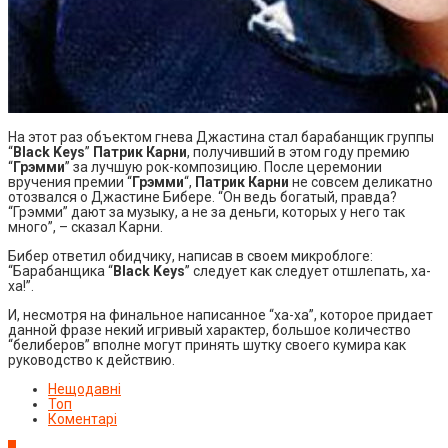
На этот раз объектом гнева Джастина стал барабанщик группы
“
Black Keys
”
Патрик Карни
, получивший в этом году премию
“
Грэмми
” за лучшую рок-композицию. После церемонии
вручения премии “
Грэмми
“,
Патрик Карни
не совсем деликатно
отозвался о Джастине Бибере. “Он ведь богатый, правда?
“Грэмми” дают за музыку, а не за деньги, которых у него так
много”, – сказал Карни.
Бибер ответил обидчику, написав в своем микроблоге:
“Барабанщика “
Black Keys
” следует как следует отшлепать, ха-
ха!”.
И, несмотря на финальное написанное “ха-ха”, которое придает
данной фразе некий игривый характер, большое количество
“белиберов” вполне могут принять шутку своего кумира как
руководство к действию.
Нещодавні
Топ
Коментарі
1