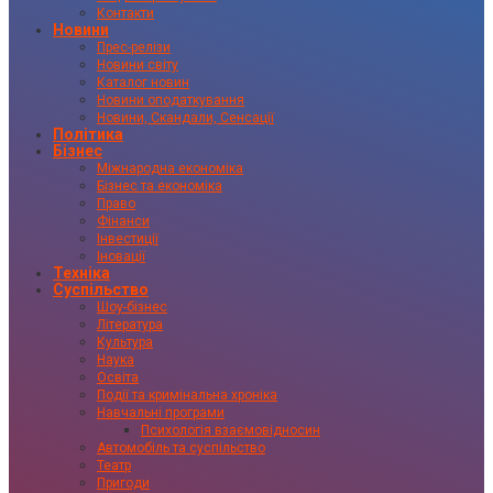
Контакти
Новини
Прес-релізи
Новини світу
Каталог новин
Новини оподаткування
Новини, Скандали, Сенсації
Політика
Бізнес
Міжнародна економіка
Бізнес та економіка
Право
Фінанси
Інвестиції
Іновації
Техніка
Суспільство
Шоу-бізнес
Література
Культура
Наука
Освіта
Події та кримінальна хроніка
Навчальні програми
Психологія взаємовідносин
Автомобіль та суспільство
Театр
Пригоди