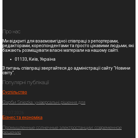
Про нас
Ми відкриті для взаємовигідної співпраці з репортерами,
редакторами, кореспондентами та просто цікавими людьми, які
бажають розміщувати власні матеріали на нашому сайті.
01133, Київ, Україна
З питань співпраці звертайтеся до адміністрації сайту "Новини
світу".
Популярні публікації
Суспільство
Фарби Sniezka: універсальні рішення для
27.07.2026
Бізнес та економіка
Промышленные солнечные электростанции: современное
решение