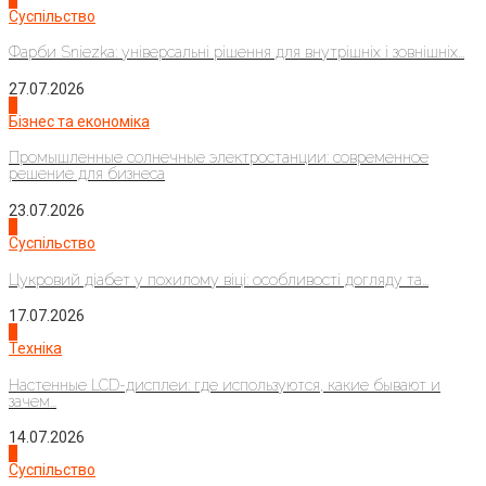
Суспільство
Фарби Sniezka: універсальні рішення для внутрішніх і зовнішніх...
27.07.2026
2
Бізнес та економіка
Промышленные солнечные электростанции: современное
решение для бизнеса
23.07.2026
3
Суспільство
Цукровий діабет у похилому віці: особливості догляду та...
17.07.2026
4
Техніка
Настенные LCD-дисплеи: где используются, какие бывают и
зачем...
14.07.2026
1
Суспільство