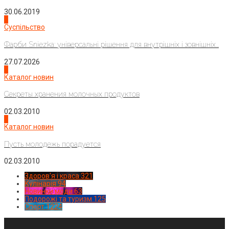
30.06.2019
2
Суспільство
Фарби Sniezka: універсальні рішення для внутрішніх і зовнішніх...
27.07.2026
3
Каталог новин
Секреты хранения молочных продуктов
02.03.2010
4
Каталог новин
Пусть молодежь порадуется
02.03.2010
Здоров'я і краса
321
Кулінарія
94
Новинки моди
63
Подорожі та туризм
125
Спорт
1224