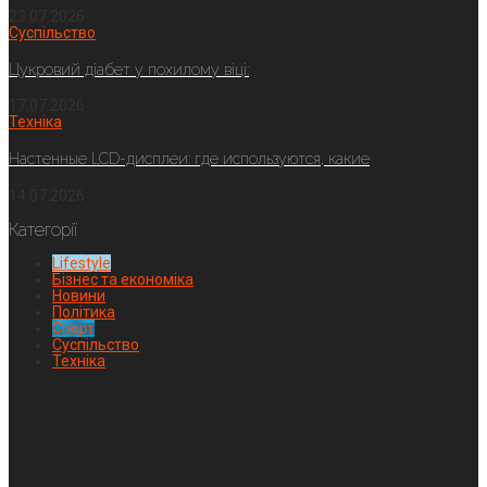
23.07.2026
Суспільство
Цукровий діабет у похилому віці:
17.07.2026
Техніка
Настенные LCD-дисплеи: где используются, какие
14.07.2026
Категорії
Lifestyle
Бізнес та економіка
Новини
Політика
Спорт
Суспільство
Техніка