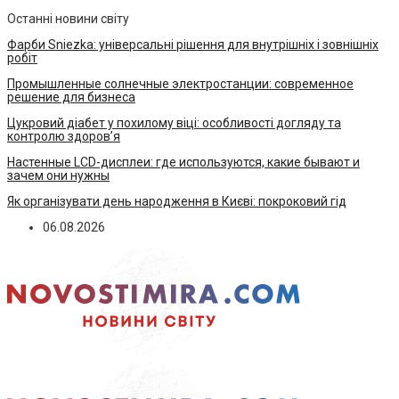
Останні новини світу
Фарби Sniezka: універсальні рішення для внутрішніх і зовнішніх
робіт
Промышленные солнечные электростанции: современное
решение для бизнеса
Цукровий діабет у похилому віці: особливості догляду та
контролю здоров’я
Настенные LCD-дисплеи: где используются, какие бывают и
зачем они нужны
Як організувати день народження в Києві: покроковий гід
06.08.2026