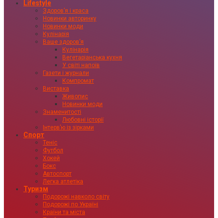
Lifestyle
Здоровʼя і краса
Новинки авторинку
Новинки моди
Кулінарія
Ваше здоровʼя
Кулінарія
Вегетаріанська кухня
У світі напоїв
Газети і журнали
Компромат
Виставка
Живопис
Новинки моди
Знаменитості
Любовні історії
Інтервʼю із зірками
Спорт
Теніс
Футбол
Хокей
Бокс
Автоспорт
Легка атлетіка
Туризм
Подорожі навколо світу
Подорожі по Україні
Країни та міста