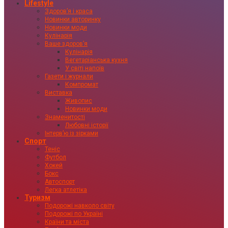
Lifestyle
Здоровʼя і краса
Новинки авторинку
Новинки моди
Кулінарія
Ваше здоровʼя
Кулінарія
Вегетаріанська кухня
У світі напоїв
Газети і журнали
Компромат
Виставка
Живопис
Новинки моди
Знаменитості
Любовні історії
Інтервʼю із зірками
Спорт
Теніс
Футбол
Хокей
Бокс
Автоспорт
Легка атлетіка
Туризм
Подорожі навколо світу
Подорожі по Україні
Країни та міста