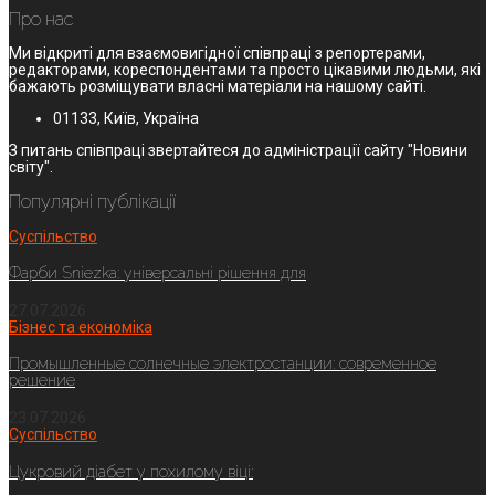
Про нас
Ми відкриті для взаємовигідної співпраці з репортерами,
редакторами, кореспондентами та просто цікавими людьми, які
бажають розміщувати власні матеріали на нашому сайті.
01133, Київ, Україна
З питань співпраці звертайтеся до адміністрації сайту "Новини
світу".
Популярні публікації
Суспільство
Фарби Sniezka: універсальні рішення для
27.07.2026
Бізнес та економіка
Промышленные солнечные электростанции: современное
решение
23.07.2026
Суспільство
Цукровий діабет у похилому віці: