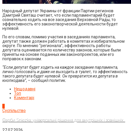
Народный депутат Украины от фракции Партии регионов
Дмитрий Святаш считает, что если парламентарий будет
сознательно ходить на все заседания Верховной Рады, то
эффективность его законотворческой деятельности будет
нулевой.
По его словам, помимо участия в заседаниях парламента,
депутат также должен работать в комитетах и избирательном
округе. По мнению “регионала”, эффективность работы
депутата оценивается по количеству законов, которые были
приняты на основе поданных им законопроектов, или его
поправок к законам.
“Если депутат будет ходить на каждое заседание парламента,
лично голосовать и даже не выходить в туалет, то эффективность
такого депутата будет нулевой. Он превратится из депутата в
кнопкодава”
, – сообщил политик.
Нещодавні
Топ
Коментарі
1
Суспільство
Фарби Sniezka: універсальні рішення для внутрішніх і зовнішніх...
27.07.2026