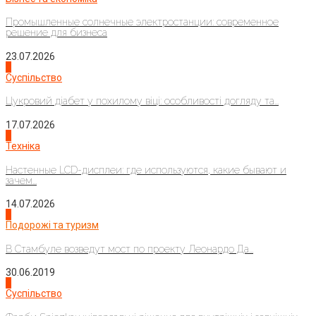
Промышленные солнечные электростанции: современное
решение для бизнеса
23.07.2026
3
Суспільство
Цукровий діабет у похилому віці: особливості догляду та...
17.07.2026
4
Техніка
Настенные LCD-дисплеи: где используются, какие бывают и
зачем...
14.07.2026
1
Подорожі та туризм
В Стамбуле возведут мост по проекту Леонардо Да...
30.06.2019
2
Суспільство