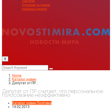
Пам’ятки
Подорожі та туризм
Найкращі курорти
X
Home
Каталог новин
Депутат от ПР…
Депутат от ПР считает, что персональное
голосование неэффективно
Каталог новин
Політика
14.02.2013