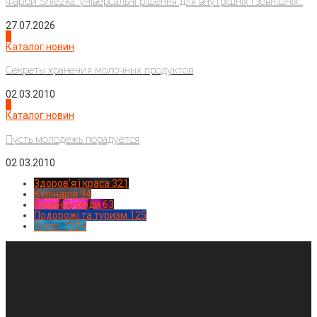
Фарби Sniezka: універсальні рішення для внутрішніх і зовнішніх...
27.07.2026
3
Каталог новин
Секреты хранения молочных продуктов
02.03.2010
4
Каталог новин
Пусть молодежь порадуется
02.03.2010
Здоров'я і краса
321
Кулінарія
94
Новинки моди
63
Подорожі та туризм
125
Спорт
1224