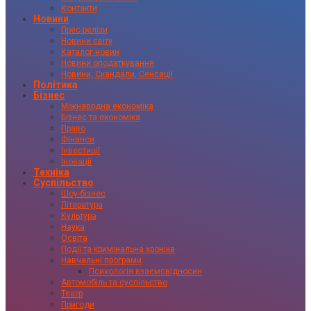
Контакти
Новини
Прес-релізи
Новини світу
Каталог новин
Новини оподаткування
Новини, Скандали, Сенсації
Політика
Бізнес
Міжнародна економіка
Бізнес та економіка
Право
Фінанси
Інвестиції
Іновації
Техніка
Суспільство
Шоу-бізнес
Література
Культура
Наука
Освіта
Події та кримінальна хроніка
Навчальні програми
Психологія взаємовідносин
Автомобіль та суспільство
Театр
Пригоди