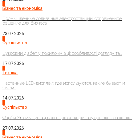
2
Бізнес та економіка
Промышленные солнечные электростанции: современное
решение для бизнеса
23.07.2026
3
Суспільство
Цукровий діабет у похилому віці: особливості догляду та...
17.07.2026
4
Техніка
Настенные LCD-дисплеи: где используются, какие бывают и
зачем...
14.07.2026
1
Суспільство
Фарби Sniezka: універсальні рішення для внутрішніх і зовнішніх...
27.07.2026
2
Бізнес та економіка