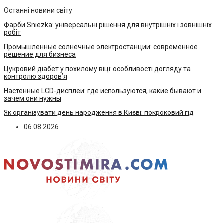
Останні новини світу
Фарби Sniezka: універсальні рішення для внутрішніх і зовнішніх
робіт
Промышленные солнечные электростанции: современное
решение для бизнеса
Цукровий діабет у похилому віці: особливості догляду та
контролю здоров’я
Настенные LCD-дисплеи: где используются, какие бывают и
зачем они нужны
Як організувати день народження в Києві: покроковий гід
06.08.2026